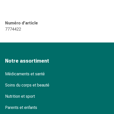
Pommade
à
tirer
Numéro d’article
Tampons
7774422
médicaux
Oreilles
et
yeux
Troubles
de
Notre assortiment
l'oreille
Soins
Médicaments et santé
des
oreilles
Soins du corps et beauté
Gouttes
Nutrition et sport
pour
les
Parents et enfants
yeux