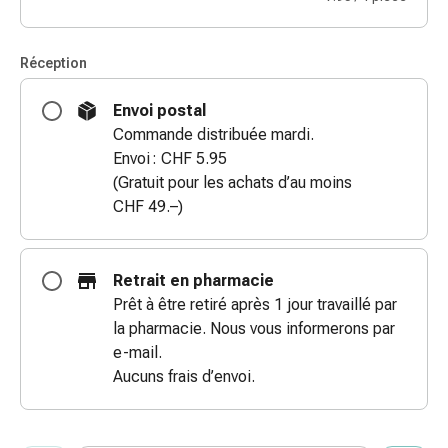
des
brûlures
Réception
Bandes
élastiques
Envoi postal
Compresses
Commande distribuée mardi.
Pansements
Envoi : CHF 5.95
pour
(Gratuit pour les achats d’au moins
les
CHF 49.–)
doigts
Pansements
de
Retrait en pharmacie
fixation
Prêt à être retiré après 1 jour travaillé par
Gazes
la pharmacie. Nous vous informerons par
Bandes
e-mail.
de
Aucuns frais d’envoi.
compression
Pansements
Bandes