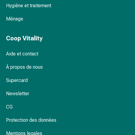
Inflammation
Hygiène et traitement
des
yeux
Ménage
Pansements
pour
les
Coop Vitality
yeux
Hygiène
Aide et contact
des
yeux
À propos de nous
Cœur
Supercard
et
Circulation
Newsletter
Thérapie
cardiaque
CG
Bas
de
Protection des données
contention
Troubles
Mentions legales