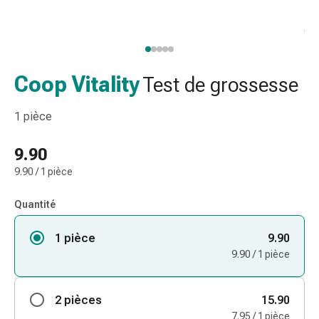
de
gorge
Toux
et
bronchite
Coop Vitality
Test de grossesse
Inhalateurs
et
1 pièce
accessoires
Nettoyeur
9.90
de
9.90 / 1 pièce
nez
Mouchoirs
Quantité
en
papier
1 pièce
9.90
Rhume
9.90 / 1 pièce
Soins
des
plaies
2 pièces
15.90
et
7.95 / 1 pièce