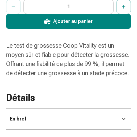
ProductDetailPage.Aria.AddToCartQuantityControlInst
de
Indiquer le nombre d’unités de cet article à ajouter au panier.
Vous avez atteint la quantité maximale commandable pour cet 
Nous n’avons momentanément pas d’autres unités de cet artic
pansement,
tapes
Ajouter au panier
et
accessoires
Pansements
Le test de grossesse Coop Vitality est un
tubulaires
et
moyen sûr et fiable pour détecter la grossesse.
filets
Offrant une fiabilité de plus de 99 %, il permet
Matériel
de détecter une grossesse à un stade précoce.
de
pansement
Brûlures
Détails
et
coups
de
soleil
En bref
Kits
de