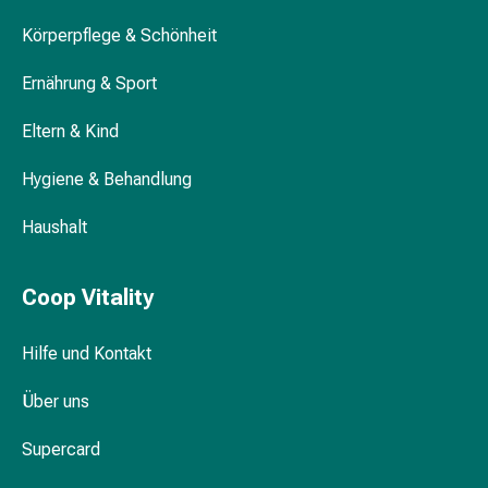
Harnwegsbeschwerden
Körperpflege & Schönheit
Prostata
Nieren-
Ernährung & Sport
und
Blasenbeschwerden
Eltern & Kind
Schmerzen
&
Hygiene & Behandlung
Fieber
Kopfschmerzen
Haushalt
&
Migräne
Coop Vitality
Muskel-
&
Gelenkschmerzen
Hilfe und Kontakt
Schmerzmittel
Über uns
Schmerztherapie
Kühlen
Supercard
Wärmen
Stress