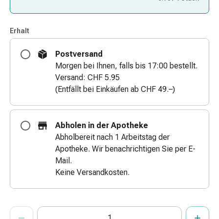
&
Netzverbände
Erhalt
Verbandsmaterial
Verbrennungen
Postversand
&
Morgen bei Ihnen, falls bis 17:00 bestellt.
Sonnenbrand
Versand: CHF 5.95
Verbandwechsel-
(Entfällt bei Einkäufen ab CHF 49.–)
Sets
Wundauflagen
Wundbehandlung
Abholen in der Apotheke
Wundsprays
Abholbereit nach 1 Arbeitstag der
Wundverschlussstreifen
Apotheke. Wir benachrichtigen Sie per E-
&
Mail.
-
Keine Versandkosten.
kleber
Ziehsalbe
Tupfer
ProductDetailPage.Aria.AddToCartQuantityControlInst
Ohren
Anzahl Exemplare dieses Artikels zum Hinzufügen in den War
Sie haben die maximale Bestellmenge für diesen Artikel erreic
Wir haben momentan kein weiteres Exemplar dieses Artikels a