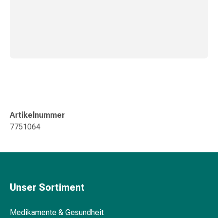
Schwitzen
Unreine
Haut
Fieberblasen
Hautausschlag
Akne
Naturmittel
Bachblütentherapie
Aus
Pflanzenknospen
Artikelnummer
Homöopathie
7751064
Phytotherapie
Schüssler-
Salz
Spagyrika
Anthroposophika
Unser Sortiment
Niere,
Blase,
Prostata
Medikamente & Gesundheit