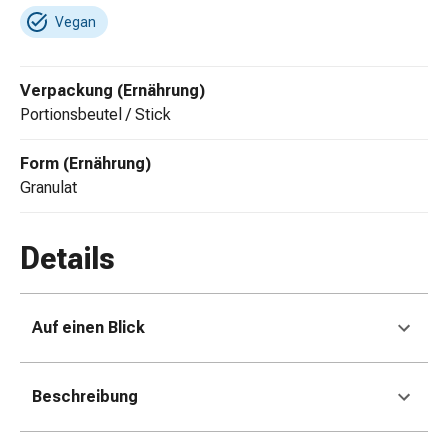
Gedächtnis-
Vegan
&
Konzentrationsstörung
Allergien
Verpackung (Ernährung)
&
Portionsbeutel / Stick
Heuschnupfen
Antiallergika
Form (Ernährung)
Haut
Granulat
Nase
Magen-
Details
Darm
Durchfall
Hämorrhoiden
Magenbrennen
Auf einen Blick
Übelkeit
&
Erbrechen
Beschreibung
Verdauung,
Blähungen