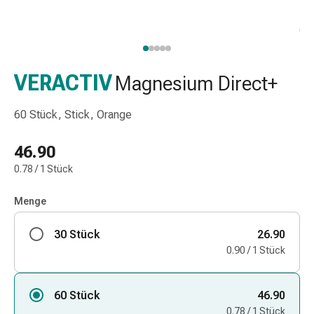
Nasenreiniger
Taschentücher
Schnupfen
Wund-
&
VERACTIV
Magnesium Direct+
Brandversorgung
Elastische
60 Stück, Stick, Orange
Wundbinden
Kompressen
46.90
Fingerverbände
0.78 / 1 Stück
Fixationspflaster
Gazen
Menge
Kompressionsbinden
Pflaster
30 Stück
26.90
Pflasterbinden,
0.90 / 1 Stück
Tapes
&
Zubehör
60 Stück
46.90
Schlauch-
0.78 / 1 Stück