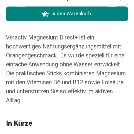
und
Augen
In den Warenkorb
Ohrenbeschwerden
Ohrenpflege
Augentropfen
Veractiv Magnesium Direct+ ist ein
Augenentzündungen
Augenverbände
hochwertiges Nahrungsergänzungsmittel mit
Augenhygiene
Orangengeschmack. Es wurde speziell für eine
Herz
einfache Anwendung ohne Wasser entwickelt.
&
Die praktischen Sticks kombinieren Magnesium
Kreislauf
Herztherapie
mit den Vitaminen B6 und B12 sowie Folsäure
Kompressions-
und unterstützen Sie so effektiv im aktiven
Strümpfe
Alltag.
Kreislaufbeschwerden
Rauchstopp
Venenbeschwerden
In Kürze
Herznerven-
Störung