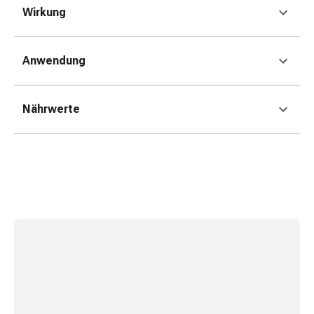
Wirkung
&
Krämpfe
Verstopfung
Anwendung
Medizinische
Hautpflege
Ekzeme
Nährwerte
&
Juckreiz
Hühneraugen
&
Warzen
Nagel-
&
Fusspilz
Narbenbehandlung
Trockene
Haut
Krankhaftes