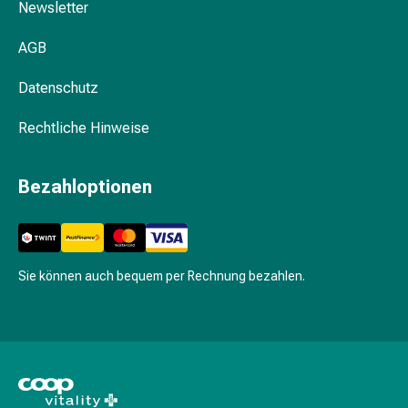
Newsletter
&
Schlaf
AGB
Beruhigung
Stimmungsschwankungen
Datenschutz
Schlafstörungen
Rhonchopathie
Rechtliche Hinweise
(Schnarchen)
Atemwege
Bezahloptionen
Nasenmittel
Atmungstraktbeschwerden
Infektionen
Windpocken
Sie können auch bequem per Rechnung bezahlen.
Stoffwechsel
Osteoporose
Immunsuppressiva
Insektenschutz
und
-