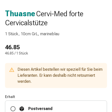
Nasenreiniger
Taschentücher
Thuasne
Cervi-Med forte
Schnupfen
Cervicalstütze
Wund-
&
Brandversorgung
1 Stück, 10cm GrL, marineblau
Elastische
Wundbinden
46.85
Kompressen
46.85 / 1 Stück
Fingerverbände
Fixationspflaster
Gazen
Diesen Artikel bestellen wir speziell für Sie beim
Kompressionsbinden
Lieferanten. Er kann deshalb nicht retourniert
Pflaster
werden.
Pflasterbinden,
Tapes
Erhalt
&
Zubehör
Postversand
Schlauch-