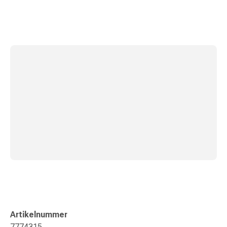
Gedächtnis-
&
Konzentrationsstörung
Allergien
&
Heuschnupfen
Antiallergika
Haut
Nase
Magen-
Darm
Durchfall
Hämorrhoiden
Magenbrennen
Übelkeit
&
Erbrechen
Verdauung,
Artikelnummer
Blähungen
7774315