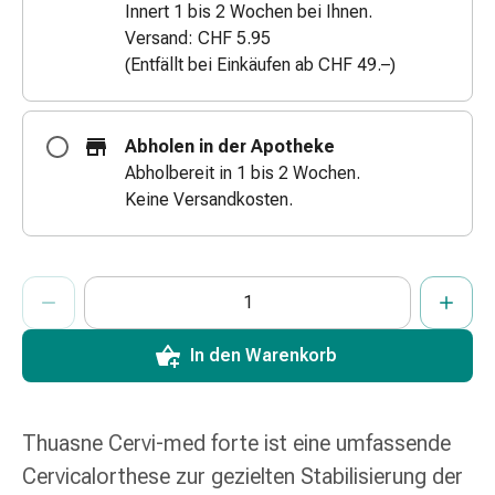
Innert 1 bis 2 Wochen bei Ihnen.
&
Versand: CHF 5.95
Netzverbände
(Entfällt bei Einkäufen ab CHF 49.–)
Verbandsmaterial
Verbrennungen
&
Abholen in der Apotheke
Sonnenbrand
Abholbereit in 1 bis 2 Wochen.
Verbandwechsel-
Keine Versandkosten.
Sets
Wundauflagen
Wundbehandlung
ProductDetailPage.Aria.AddToCartQuantityControlInst
Anzahl Exemplare dieses Artikels zum Hinzufügen in den War
Sie haben die maximale Bestellmenge für diesen Artikel erreic
Wir haben momentan kein weiteres Exemplar dieses Artikels a
Wundsprays
Wundverschlussstreifen
&
In den Warenkorb
-
kleber
Ziehsalbe
Thuasne Cervi-med forte ist eine umfassende
Tupfer
Ohren
Cervicalorthese zur gezielten Stabilisierung der