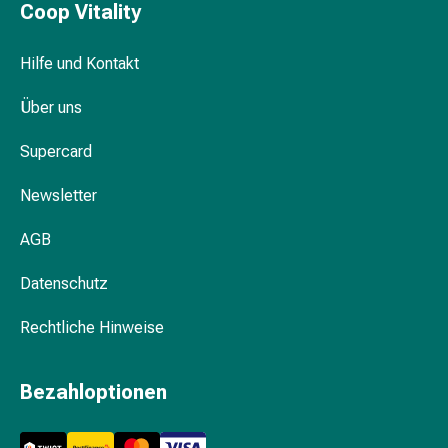
Schwitzen
Coop Vitality
Unreine
Haut
Hilfe und Kontakt
Fieberblasen
Hautausschlag
Über uns
Akne
Naturmittel
Supercard
Bachblütentherapie
Aus
Newsletter
Pflanzenknospen
AGB
Homöopathie
Phytotherapie
Datenschutz
Schüssler-
Salz
Rechtliche Hinweise
Spagyrika
Anthroposophika
Niere,
Bezahloptionen
Blase,
Prostata