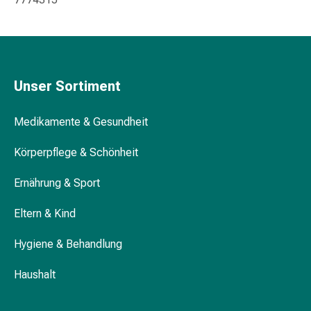
&
Krämpfe
Verstopfung
Medizinische
Hautpflege
Unser Sortiment
Ekzeme
&
Medikamente & Gesundheit
Juckreiz
Hühneraugen
Körperpflege & Schönheit
&
Warzen
Ernährung & Sport
Nagel-
&
Eltern & Kind
Fusspilz
Hygiene & Behandlung
Narbenbehandlung
Trockene
Haushalt
Haut
Krankhaftes