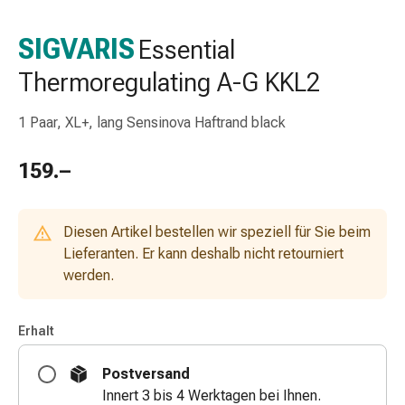
Nasenreiniger
Taschentücher
SIGVARIS
Essential
Schnupfen
Thermoregulating A-G KKL2
Wund-
&
Brandversorgung
1 Paar, XL+, lang Sensinova Haftrand black
Elastische
Wundbinden
159.–
Kompressen
Fingerverbände
Fixationspflaster
Diesen Artikel bestellen wir speziell für Sie beim
Gazen
Lieferanten. Er kann deshalb nicht retourniert
Kompressionsbinden
werden.
Pflaster
Pflasterbinden,
Erhalt
Tapes
&
Postversand
Zubehör
Innert 3 bis 4 Werktagen bei Ihnen.
Schlauch-