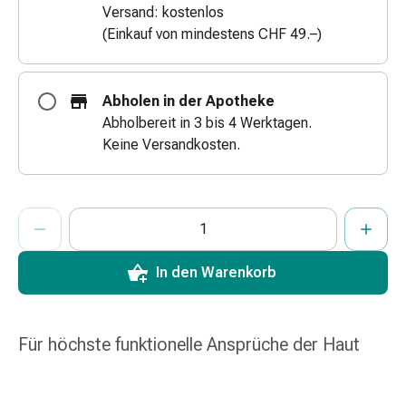
Versand: kostenlos
&
(Einkauf von mindestens CHF 49.–)
Netzverbände
Verbandsmaterial
Verbrennungen
Abholen in der Apotheke
&
Abholbereit in 3 bis 4 Werktagen.
Sonnenbrand
Keine Versandkosten.
Verbandwechsel-
Sets
Wundauflagen
ProductDetailPage.Aria.AddToCartQuantityControlInst
Wundbehandlung
Anzahl Exemplare dieses Artikels zum Hinzufügen in den War
Sie haben die maximale Bestellmenge für diesen Artikel erreic
Wir haben momentan kein weiteres Exemplar dieses Artikels a
Wundsprays
Wundverschlussstreifen
In den Warenkorb
&
-
kleber
Für höchste funktionelle Ansprüche der Haut
Ziehsalbe
Tupfer
Ohren