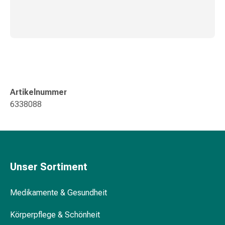
Gedächtnis-
&
Konzentrationsstörung
Allergien
&
Heuschnupfen
Antiallergika
Haut
Artikelnummer
Nase
6338088
Magen-
Darm
Durchfall
Hämorrhoiden
Magenbrennen
Unser Sortiment
Übelkeit
&
Medikamente & Gesundheit
Erbrechen
Verdauung,
Körperpflege & Schönheit
Blähungen