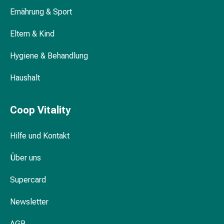
&
Ernährung & Sport
Krämpfe
Verstopfung
Eltern & Kind
Medizinische
Hygiene & Behandlung
Hautpflege
Ekzeme
Haushalt
&
Juckreiz
Hühneraugen
Coop Vitality
&
Warzen
Hilfe und Kontakt
Nagel-
&
Über uns
Fusspilz
Narbenbehandlung
Supercard
Trockene
Haut
Newsletter
Krankhaftes
AGB