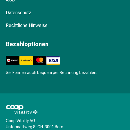
Schwitzen
Unreine
Datenschutz
Haut
Fieberblasen
Rechtliche Hinweise
Hautausschlag
Akne
Naturmittel
Bezahloptionen
Bachblütentherapie
Aus
Pflanzenknospen
Homöopathie
Sie können auch bequem per Rechnung bezahlen.
Phytotherapie
Schüssler-
Salz
Spagyrika
Anthroposophika
Niere,
Blase,
Coop Vitality AG
Prostata
Untermattweg 8, CH-3001 Bern