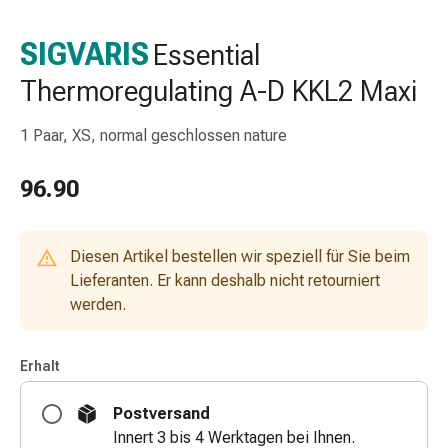
Nasenreiniger
Taschentücher
SIGVARIS
Essential
Schnupfen
Thermoregulating A-D KKL2 Maxi
Wund-
&
Brandversorgung
1 Paar, XS, normal geschlossen nature
Elastische
Wundbinden
96.90
Kompressen
Fingerverbände
Fixationspflaster
Diesen Artikel bestellen wir speziell für Sie beim
Gazen
Lieferanten. Er kann deshalb nicht retourniert
Kompressionsbinden
werden.
Pflaster
Pflasterbinden,
Erhalt
Tapes
&
Postversand
Zubehör
Innert 3 bis 4 Werktagen bei Ihnen.
Schlauch-