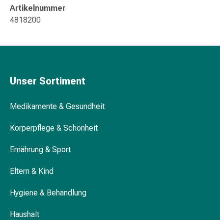
Störung
Artikelnummer
Gedächtnis-
4818200
&
Konzentrationsstörung
Allergien
&
Heuschnupfen
Unser Sortiment
Antiallergika
Haut
Medikamente & Gesundheit
Nase
Magen-
Körperpflege & Schönheit
Darm
Durchfall
Ernährung & Sport
Hämorrhoiden
Magenbrennen
Eltern & Kind
Übelkeit
Hygiene & Behandlung
&
Erbrechen
Haushalt
Verdauung,