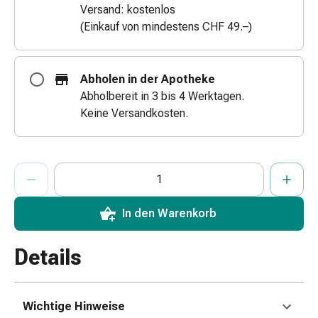
Versand: kostenlos
&
(Einkauf von mindestens CHF 49.–)
Netzverbände
Verbandsmaterial
Verbrennungen
Abholen in der Apotheke
&
Abholbereit in 3 bis 4 Werktagen.
Sonnenbrand
Keine Versandkosten.
Verbandwechsel-
Sets
Wundauflagen
ProductDetailPage.Aria.AddToCartQuantityControlInst
Wundbehandlung
Anzahl Exemplare dieses Artikels zum Hinzufügen in den War
Sie haben die maximale Bestellmenge für diesen Artikel erreic
Wir haben momentan kein weiteres Exemplar dieses Artikels a
Wundsprays
Wundverschlussstreifen
In den Warenkorb
&
-
Details
kleber
Ziehsalbe
Tupfer
Ohren
Wichtige Hinweise