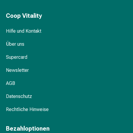
Blähungen
&
Coop Vitality
Krämpfe
Verstopfung
Hilfe und Kontakt
Medizinische
Hautpflege
Über uns
Ekzeme
&
Supercard
Juckreiz
Hühneraugen
Newsletter
&
AGB
Warzen
Nagel-
Datenschutz
&
Fusspilz
Rechtliche Hinweise
Narbenbehandlung
Trockene
Haut
Bezahloptionen