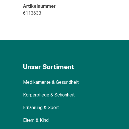
Störung
Artikelnummer
Gedächtnis-
6113633
&
Konzentrationsstörung
Allergien
&
Heuschnupfen
Antiallergika
Haut
Nase
Unser Sortiment
Magen-
Darm
Medikamente & Gesundheit
Durchfall
Hämorrhoiden
Körperpflege & Schönheit
Magenbrennen
Übelkeit
Ernährung & Sport
&
Eltern & Kind
Erbrechen
Verdauung,