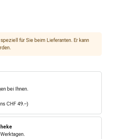
 speziell für Sie beim Lieferanten. Er kann
erden.
gen bei Ihnen.
ens CHF 49.–)
theke
4 Werktagen.