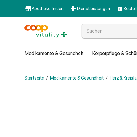
Medikamente
Apotheke finden
Dienstleistungen
Bestel
&
Gesundheit
Grippe
&
Erkältung
Halsbonbons
Medikamente & Gesundheit
Körperpflege & Schö
Grippe-
&
Erkältung
Startseite
/
Medikamente & Gesundheit
/
Herz & Kreisla
Medikamente
Halsschmerzen
Husten
&
Bronchitis
Inhalationsgeräte
&
Zubehör