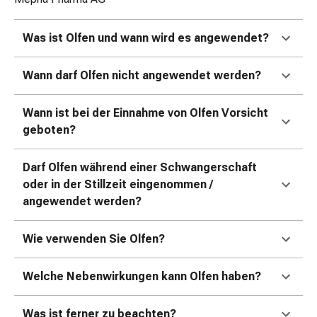
und
Augen
Ohrenbeschwerden
Was ist Olfen und wann wird es angewendet?
Ohrenpflege
Augentropfen
Wann darf Olfen nicht angewendet werden?
Augenentzündungen
Augenverbände
Wann ist bei der Einnahme von Olfen Vorsicht
Augenhygiene
geboten?
Herz
&
Darf Olfen während einer Schwangerschaft
Kreislauf
oder in der Stillzeit eingenommen /
Herztherapie
angewendet werden?
Kompressions-
Strümpfe
Wie verwenden Sie Olfen?
Kreislaufbeschwerden
Rauchstopp
Venenbeschwerden
Welche Nebenwirkungen kann Olfen haben?
Herznerven-
Störung
Was ist ferner zu beachten?