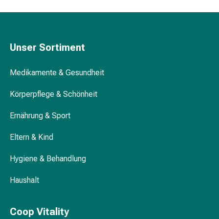
&
Krämpfe
Verstopfung
Medizinische
Unser Sortiment
Hautpflege
Ekzeme
Medikamente & Gesundheit
&
Juckreiz
Körperpflege & Schönheit
Hühneraugen
&
Ernährung & Sport
Warzen
Eltern & Kind
Nagel-
&
Hygiene & Behandlung
Fusspilz
Narbenbehandlung
Haushalt
Trockene
Haut
Krankhaftes
Coop Vitality