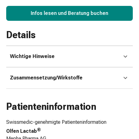
&
Infos lesen und Beratung buchen
Netzverbände
Verbandsmaterial
Verbrennungen
Details
&
Sonnenbrand
Verbandwechsel-
Wichtige Hinweise
Sets
Wundauflagen
Wundbehandlung
Zusammensetzung/Wirkstoffe
Wundsprays
Wundverschlussstreifen
&
-
Patienteninformation
kleber
Ziehsalbe
Swissmedic-genehmigte Patienteninformation
Tupfer
®
Olfen Lactab
Ohren
Mepha Pharma AG