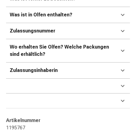
Gedächtnis-
&
Was ist in Olfen enthalten?
Konzentrationsstörung
Allergien
Zulassungsnummer
&
Heuschnupfen
Antiallergika
Wo erhalten Sie Olfen? Welche Packungen
Haut
sind erhältlich?
Nase
Magen-
Zulassungsinhaberin
Darm
Durchfall
Hämorrhoiden
Magenbrennen
Übelkeit
&
Erbrechen
Artikelnummer
Verdauung,
1195767
Blähungen