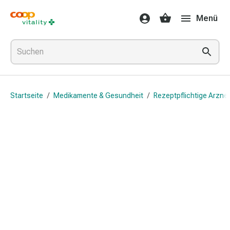
Medikamente
Menü
&
Gesundheit
Grippe
&
Erkältung
Halsbonbons
Startseite
/
Medikamente & Gesundheit
/
Rezeptpflichtige Arznei
Grippe-
&
Erkältung
Medikamente
Halsschmerzen
Husten
&
Bronchitis
Inhalationsgeräte
&
Zubehör