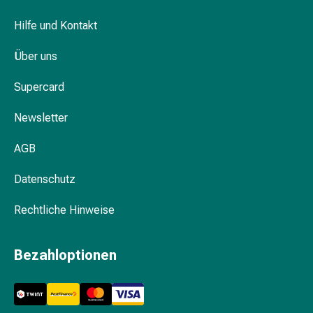
Schwitzen
Unreine
Hilfe und Kontakt
Haut
Fieberblasen
Über uns
Hautausschlag
Akne
Supercard
Naturmittel
Newsletter
Bachblütentherapie
Aus
AGB
Pflanzenknospen
Homöopathie
Datenschutz
Phytotherapie
Schüssler-
Rechtliche Hinweise
Salz
Spagyrika
Anthroposophika
Bezahloptionen
Niere,
Blase,
Prostata