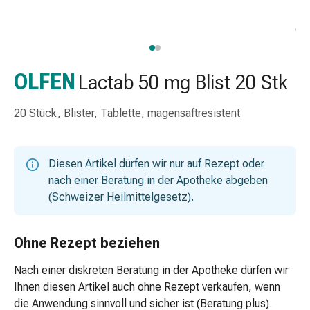
Nasenreiniger
Taschentücher
Schnupfen
Wund-
&
OLFEN
Lactab 50 mg Blist 20 Stk
Brandversorgung
Elastische
20 Stück, Blister, Tablette, magensaftresistent
Wundbinden
Kompressen
Fingerverbände
Diesen Artikel dürfen wir nur auf Rezept oder
Fixationspflaster
nach einer Beratung in der Apotheke abgeben
Gazen
(Schweizer Heilmittelgesetz).
Kompressionsbinden
Pflaster
Pflasterbinden,
Ohne Rezept beziehen
Tapes
Nach einer diskreten Beratung in der Apotheke dürfen wir
&
Ihnen diesen Artikel auch ohne Rezept verkaufen, wenn
Zubehör
die Anwendung sinnvoll und sicher ist (Beratung plus).
Schlauch-