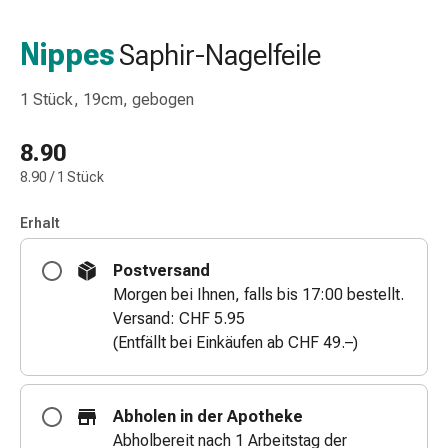
Nasenreiniger
Taschentücher
Nippes
Saphir-Nagelfeile
Schnupfen
Wund-
1 Stück, 19cm, gebogen
&
Brandversorgung
8.90
Elastische
8.90 / 1 Stück
Wundbinden
Kompressen
Erhalt
Fingerverbände
Fixationspflaster
Postversand
Gazen
Morgen bei Ihnen, falls bis 17:00 bestellt.
Kompressionsbinden
Versand: CHF 5.95
Pflaster
(Entfällt bei Einkäufen ab CHF 49.–)
Pflasterbinden,
Tapes
&
Abholen in der Apotheke
Zubehör
Abholbereit nach 1 Arbeitstag der
Schlauch-