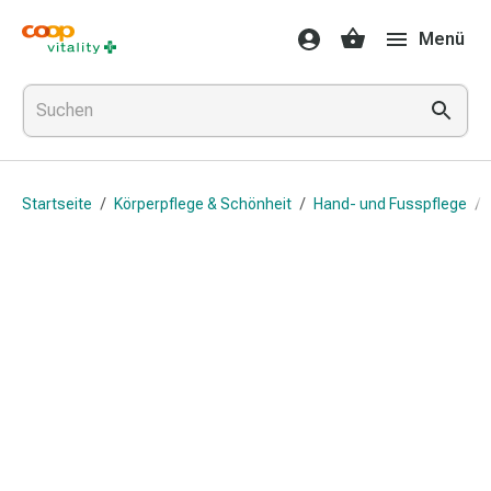
Medikamente
Menü
&
Gesundheit
Grippe
&
Erkältung
Halsbonbons
Startseite
/
Körperpflege & Schönheit
/
Hand- und Fusspflege
/
Grippe-
&
Erkältung
Medikamente
Halsschmerzen
Husten
&
Bronchitis
Inhalationsgeräte
&
Zubehör