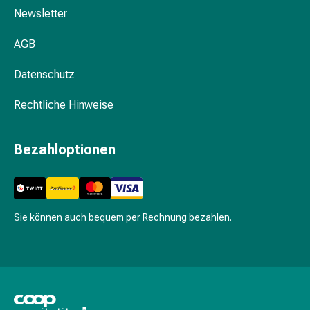
&
Newsletter
Krämpfe
AGB
Verstopfung
Medizinische
Datenschutz
Hautpflege
Ekzeme
Rechtliche Hinweise
&
Juckreiz
Hühneraugen
Bezahloptionen
&
Warzen
Nagel-
&
Sie können auch bequem per Rechnung bezahlen.
Fusspilz
Narbenbehandlung
Trockene
Haut
Krankhaftes