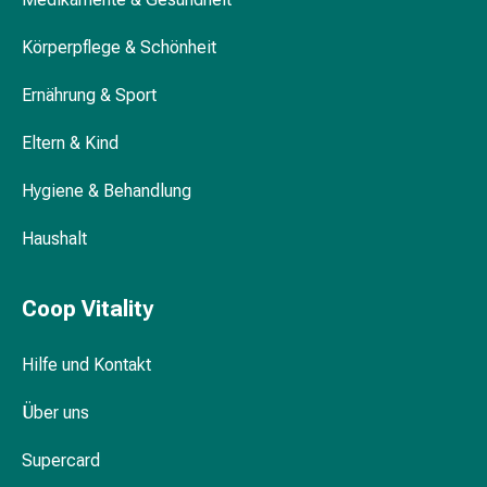
Gedächtnis-
&
Körperpflege & Schönheit
Konzentrationsstörung
Allergien
Ernährung & Sport
&
Heuschnupfen
Eltern & Kind
Antiallergika
Hygiene & Behandlung
Haut
Nase
Haushalt
Magen-
Darm
Durchfall
Coop Vitality
Hämorrhoiden
Magenbrennen
Hilfe und Kontakt
Übelkeit
&
Über uns
Erbrechen
Verdauung,
Supercard
Blähungen