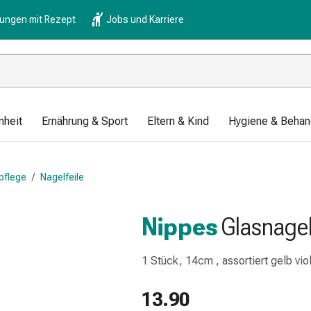
lungen mit Rezept
Jobs und Karriere
nheit
Ernährung & Sport
Eltern & Kind
Hygiene & Behan
pflege
/
Nagelfeile
Nippes
Glasnagel
1 Stück, 14cm , assortiert gelb viol
13.90