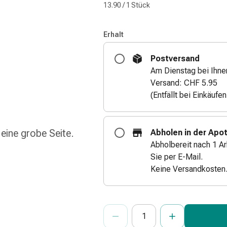
13.90 / 1 Stück
Erhalt
Postversand
Am Dienstag bei Ihne
Versand: CHF 5.95
(Entfällt bei Einkäufe
 eine grobe Seite.
Abholen in der Apo
Abholbereit nach 1 Ar
Sie per E-Mail.
Keine Versandkosten
ProductDetailPage.Aria.Add
Anzahl Exemplare dieses Artikels 
Sie haben die maximale Bestellmenge
Wir haben momentan kein weiteres E