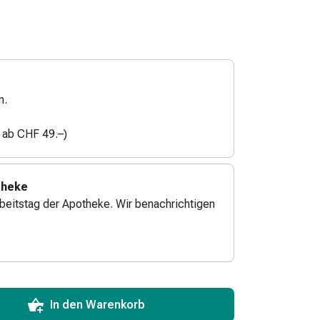
n.
n ab CHF 49.–)
theke
beitstag der Apotheke. Wir benachrichtigen
.
ToCartQuantityControlInstruction
zum Hinzufügen in den Warenkorb angeben.
 für diesen Artikel erreicht.
xemplar dieses Artikels an Lager.
In den Warenkorb