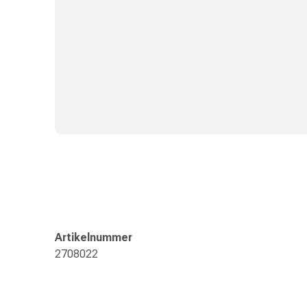
und
Augen
Ohrenbeschwerden
Ohrenpflege
Augentropfen
Augenentzündungen
Augenverbände
Augenhygiene
Herz
&
Kreislauf
Herztherapie
Kompressions-
Strümpfe
Kreislaufbeschwerden
Artikelnummer
Rauchstopp
2708022
Venenbeschwerden
Herznerven-
Störung