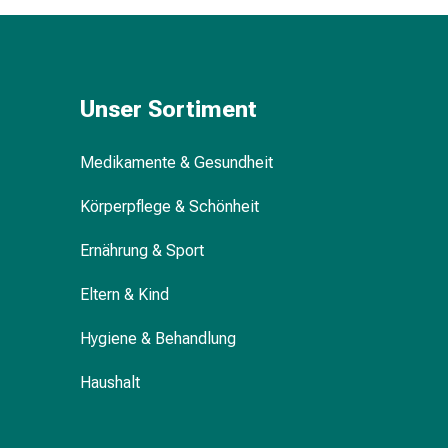
Gedächtnis-
&
Konzentrationsstörung
Allergien
Unser Sortiment
&
Heuschnupfen
Antiallergika
Medikamente & Gesundheit
Haut
Nase
Körperpflege & Schönheit
Magen-
Darm
Ernährung & Sport
Durchfall
Eltern & Kind
Hämorrhoiden
Magenbrennen
Hygiene & Behandlung
Übelkeit
&
Haushalt
Erbrechen
Verdauung,
Blähungen