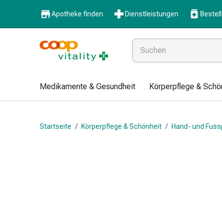
Medikamente
Apotheke finden
Dienstleistungen
Bestel
&
Gesundheit
Grippe
&
Erkältung
Halsbonbons
Medikamente & Gesundheit
Körperpflege & Schö
Grippe-
&
Erkältung
Startseite
/
Körperpflege & Schönheit
/
Hand- und Fuss
Medikamente
Halsschmerzen
Husten
&
Bronchitis
Inhalationsgeräte
&
Zubehör