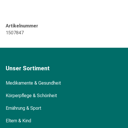
Gedächtnis-
&
Konzentrationsstörung
Allergien
Artikelnummer
&
1507847
Heuschnupfen
Antiallergika
Haut
Nase
Magen-
Unser Sortiment
Darm
Durchfall
Medikamente & Gesundheit
Hämorrhoiden
Magenbrennen
Körperpflege & Schönheit
Übelkeit
&
Ernährung & Sport
Erbrechen
Verdauung,
Eltern & Kind
Blähungen