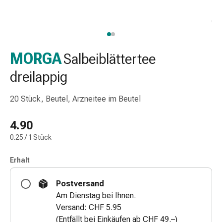
Nasenreiniger
Taschentücher
Schnupfen
Wund-
&
MORGA
Salbeiblättertee
Brandversorgung
dreilappig
Elastische
Wundbinden
20 Stück, Beutel, Arzneitee im Beutel
Kompressen
Fingerverbände
4.90
Fixationspflaster
Gazen
0.25 / 1 Stück
Kompressionsbinden
Pflaster
Erhalt
Pflasterbinden,
Postversand
Tapes
Am Dienstag bei Ihnen.
&
Versand: CHF 5.95
Zubehör
(Entfällt bei Einkäufen ab CHF 49.–)
Schlauch-