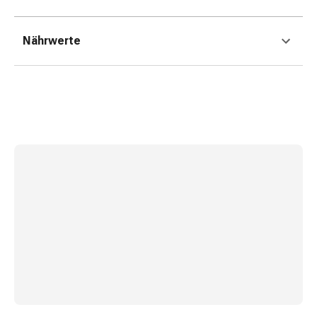
und
Augen
Ohrenbeschwerden
Nährwerte
Ohrenpflege
Augentropfen
Augenentzündungen
Augenverbände
Augenhygiene
Herz
&
Kreislauf
Herztherapie
Kompressions-
Strümpfe
Kreislaufbeschwerden
Rauchstopp
Venenbeschwerden
Herznerven-
Störung