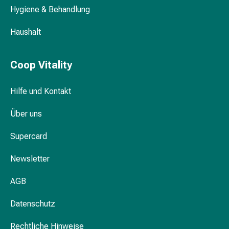
Hygiene & Behandlung
&
Krämpfe
Haushalt
Verstopfung
Medizinische
Hautpflege
Coop Vitality
Ekzeme
&
Hilfe und Kontakt
Juckreiz
Hühneraugen
Über uns
&
Warzen
Supercard
Nagel-
&
Newsletter
Fusspilz
AGB
Narbenbehandlung
Trockene
Datenschutz
Haut
Krankhaftes
Rechtliche Hinweise