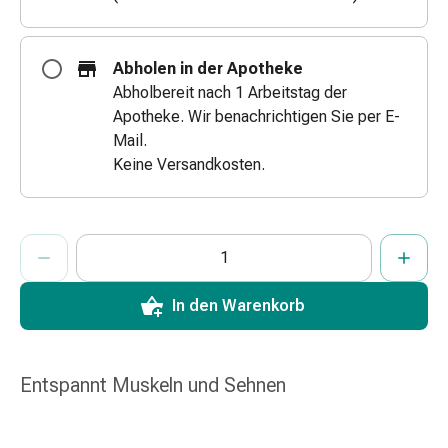
&
Netzverbände
Verbandsmaterial
Abholen in der Apotheke
Verbrennungen
Abholbereit nach 1 Arbeitstag der
&
Apotheke. Wir benachrichtigen Sie per E-
Sonnenbrand
Mail.
Verbandwechsel-
Keine Versandkosten.
Sets
Wundauflagen
Wundbehandlung
ProductDetailPage.Aria.AddToCartQuantityControlInst
Anzahl Exemplare dieses Artikels zum Hinzufügen in den War
Sie haben die maximale Bestellmenge für diesen Artikel erreic
Wir haben momentan kein weiteres Exemplar dieses Artikels a
Wundsprays
Wundverschlussstreifen
In den Warenkorb
&
-
kleber
Ziehsalbe
Entspannt Muskeln und Sehnen
Tupfer
Ohren