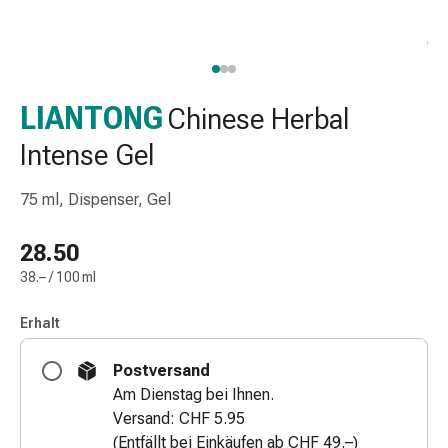
Nasenreiniger
Taschentücher
Schnupfen
Wund-
&
LIANTONG
Chinese Herbal
Brandversorgung
Intense Gel
Elastische
Wundbinden
75 ml, Dispenser, Gel
Kompressen
Fingerverbände
28.50
Fixationspflaster
Gazen
38.– / 100 ml
Kompressionsbinden
Pflaster
Erhalt
Pflasterbinden,
Postversand
Tapes
Am Dienstag bei Ihnen.
&
Versand: CHF 5.95
Zubehör
(Entfällt bei Einkäufen ab CHF 49.–)
Schlauch-