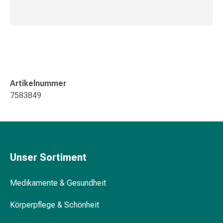
Gedächtnis-
&
Konzentrationsstörung
Allergien
&
Heuschnupfen
Antiallergika
Artikelnummer
Haut
7583849
Nase
Magen-
Darm
Durchfall
Hämorrhoiden
Unser Sortiment
Magenbrennen
Übelkeit
Medikamente & Gesundheit
&
Erbrechen
Körperpflege & Schönheit
Verdauung,
Blähungen