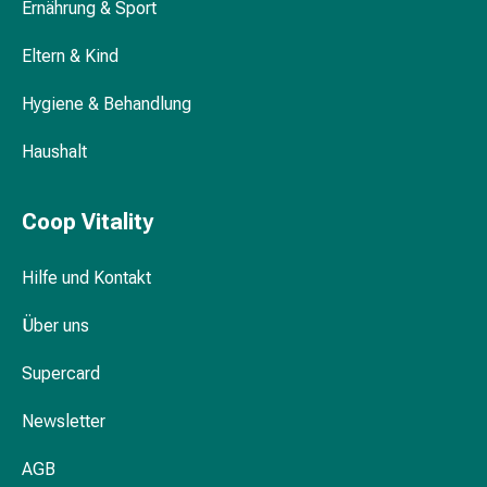
Ernährung & Sport
&
Krämpfe
Eltern & Kind
Verstopfung
Medizinische
Hygiene & Behandlung
Hautpflege
Ekzeme
Haushalt
&
Juckreiz
Coop Vitality
Hühneraugen
&
Hilfe und Kontakt
Warzen
Nagel-
Über uns
&
Fusspilz
Supercard
Narbenbehandlung
Trockene
Newsletter
Haut
Krankhaftes
AGB