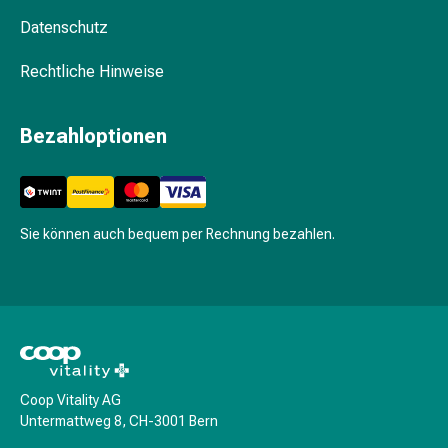
Schwitzen
Unreine
Datenschutz
Haut
Rechtliche Hinweise
Fieberblasen
Hautausschlag
Akne
Bezahloptionen
Naturmittel
Bachblütentherapie
Aus
Pflanzenknospen
Sie können auch bequem per Rechnung bezahlen.
Homöopathie
Phytotherapie
Schüssler-
Salz
Spagyrika
Anthroposophika
Niere,
Coop Vitality AG
Blase,
Untermattweg 8, CH-3001 Bern
Prostata