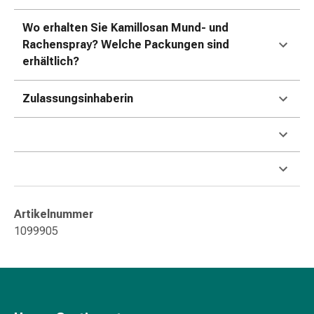
Blähungen
Wo erhalten Sie Kamillosan Mund- und
&
Rachenspray? Welche Packungen sind
Krämpfe
erhältlich?
Verstopfung
Medizinische
Hautpflege
Zulassungsinhaberin
Ekzeme
&
Juckreiz
Hühneraugen
&
Warzen
Artikelnummer
Nagel-
1099905
&
Fusspilz
Narbenbehandlung
Trockene
Haut