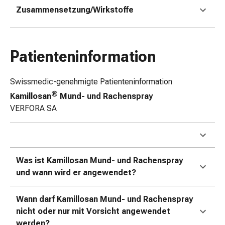
und
Zusammensetzung/Wirkstoffe
Augen
Ohrenbeschwerden
Ohrenpflege
Augentropfen
Patienteninformation
Augenentzündungen
Augenverbände
Swissmedic-genehmigte Patienteninformation
Augenhygiene
®
Kamillosan
Mund- und Rachenspray
Herz
VERFORA SA
&
Kreislauf
Herztherapie
Kompressions-
Strümpfe
Was ist Kamillosan Mund- und Rachenspray
Kreislaufbeschwerden
und wann wird er angewendet?
Rauchstopp
Venenbeschwerden
Wann darf Kamillosan Mund- und Rachenspray
Blutgerinnung
nicht oder nur mit Vorsicht angewendet
Herznerven-
werden?