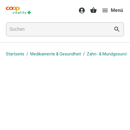
Medikamente
Menü
&
Gesundheit
Grippe
&
Erkältung
Halsbonbons
Startseite
/
Medikamente & Gesundheit
/
Zahn- & Mundgesundhe
Grippe-
&
Erkältung
Medikamente
Halsschmerzen
Husten
&
Bronchitis
Inhalationsgeräte
&
Zubehör