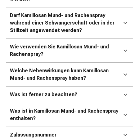
Störung
Gedächtnis-
Darf Kamillosan Mund- und Rachenspray
&
während einer Schwangerschaft oder in der
Konzentrationsstörung
Stillzeit angewendet werden?
Allergien
&
Wie verwenden Sie Kamillosan Mund- und
Heuschnupfen
Rachenspray?
Antiallergika
Haut
Nase
Welche Nebenwirkungen kann Kamillosan
Magen-
Mund- und Rachenspray haben?
Darm
Durchfall
Was ist ferner zu beachten?
Hämorrhoiden
Magenbrennen
Was ist in Kamillosan Mund- und Rachenspray
Übelkeit
enthalten?
&
Erbrechen
Zulassungsnummer
Verdauung,