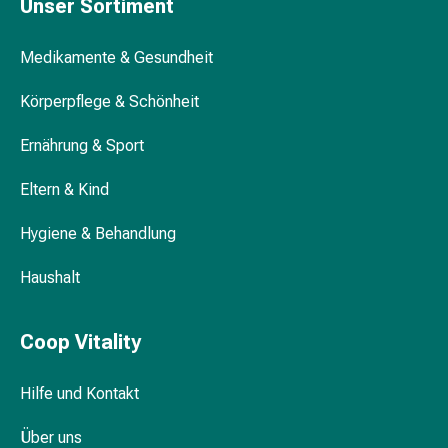
Krankhaftes
Unser Sortiment
Schwitzen
Unreine
Medikamente & Gesundheit
Haut
Fieberblasen
Körperpflege & Schönheit
Hautausschlag
Ernährung & Sport
Akne
Naturmittel
Eltern & Kind
Bachblütentherapie
Aus
Hygiene & Behandlung
Pflanzenknospen
Homöopathie
Haushalt
Phytotherapie
Schüssler-
Salz
Coop Vitality
Spagyrika
Anthroposophika
Hilfe und Kontakt
Niere,
Blase,
Über uns