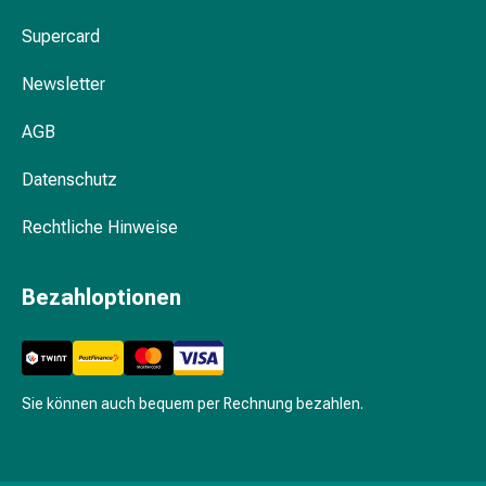
Prostata
Supercard
Harnwegsbeschwerden
Prostata
Newsletter
Nieren-
und
AGB
Blasenbeschwerden
Schmerzen
Datenschutz
&
Fieber
Rechtliche Hinweise
Kopfschmerzen
&
Bezahloptionen
Migräne
Muskel-
&
Gelenkschmerzen
Schmerzmittel
Sie können auch bequem per Rechnung bezahlen.
Schmerztherapie
Kühlen
Wärmen