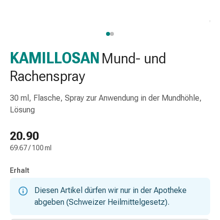
Nasenreiniger
Taschentücher
Schnupfen
Wund-
&
KAMILLOSAN
Mund- und
Brandversorgung
Rachenspray
Elastische
Wundbinden
30 ml, Flasche, Spray zur Anwendung in der Mundhöhle,
Kompressen
Lösung
Fingerverbände
Fixationspflaster
20.90
Gazen
Kompressionsbinden
69.67 / 100 ml
Pflaster
Pflasterbinden,
Erhalt
Tapes
Diesen Artikel dürfen wir nur in der Apotheke
&
abgeben (Schweizer Heilmittelgesetz).
Zubehör
Schlauch-