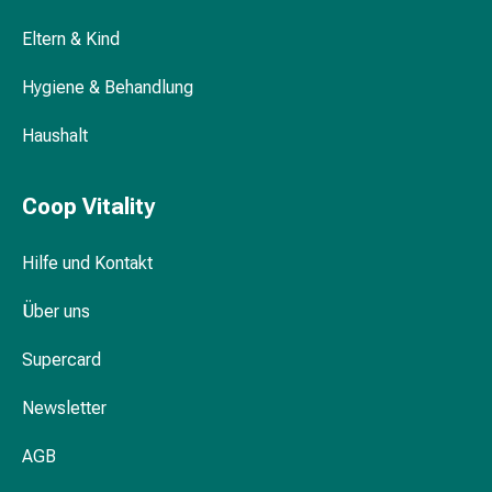
&
Eltern & Kind
Krämpfe
Verstopfung
Hygiene & Behandlung
Medizinische
Hautpflege
Haushalt
Ekzeme
&
Coop Vitality
Juckreiz
Hühneraugen
&
Hilfe und Kontakt
Warzen
Nagel-
Über uns
&
Supercard
Fusspilz
Narbenbehandlung
Newsletter
Trockene
Haut
AGB
Krankhaftes