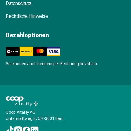
Schwitzen
Datenschutz
Unreine
Haut
Rechtliche Hinweise
Fieberblasen
Hautausschlag
Bezahloptionen
Akne
Naturmittel
Bachblütentherapie
Aus
Pflanzenknospen
Sie können auch bequem per Rechnung bezahlen.
Homöopathie
Phytotherapie
Schüssler-
Salz
Spagyrika
Anthroposophika
Coop Vitality AG
Niere,
Untermattweg 8, CH-3001 Bern
Blase,
Prostata