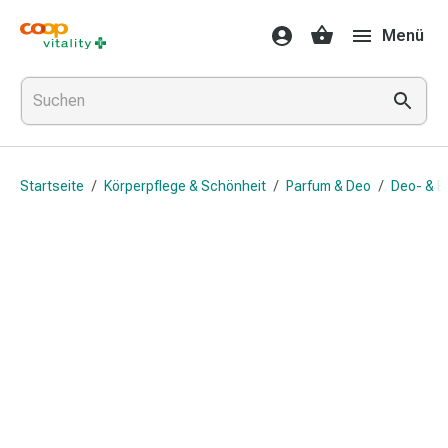
Medikamente
Menü
&
Gesundheit
Grippe
&
Erkältung
Halsbonbons
Startseite
/
Körperpflege & Schönheit
/
Parfum & Deo
/
Deo- & B
Grippe-
&
Erkältung
Medikamente
Halsschmerzen
Husten
&
Bronchitis
Inhalationsgeräte
&
Zubehör