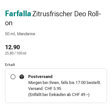
Nasenreiniger
Taschentücher
Farfalla
Zitrusfrischer Deo Roll-
Schnupfen
on
Wund-
&
Brandversorgung
50 ml, Mandarine
Elastische
Wundbinden
12.90
Kompressen
25.80 / 100 ml
Fingerverbände
Fixationspflaster
Erhalt
Gazen
Kompressionsbinden
Postversand
Pflaster
Morgen bei Ihnen, falls bis 17:00 bestellt.
Pflasterbinden,
Versand: CHF 5.95
Tapes
(Entfällt bei Einkäufen ab CHF 49.–)
&
Zubehör
Schlauch-