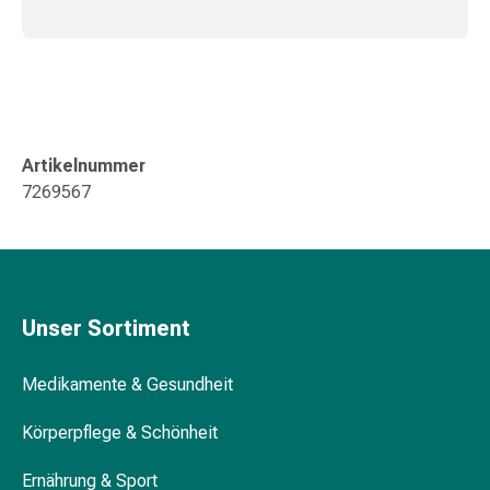
Gedächtnis-
&
Konzentrationsstörung
Allergien
&
Heuschnupfen
Artikelnummer
Antiallergika
7269567
Haut
Nase
Magen-
Darm
Durchfall
Unser Sortiment
Hämorrhoiden
Magenbrennen
Übelkeit
Medikamente & Gesundheit
&
Erbrechen
Körperpflege & Schönheit
Verdauung,
Ernährung & Sport
Blähungen