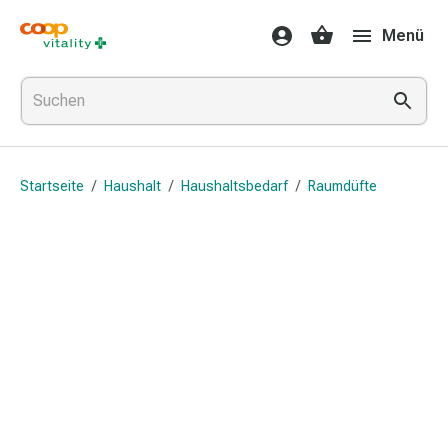
Medikamente
Menü
&
Gesundheit
Grippe
&
Erkältung
Halsbonbons
Startseite
/
Haushalt
/
Haushaltsbedarf
/
Raumdüfte
Grippe-
&
Erkältung
Medikamente
Halsschmerzen
Husten
&
Bronchitis
Inhalationsgeräte
&
Zubehör