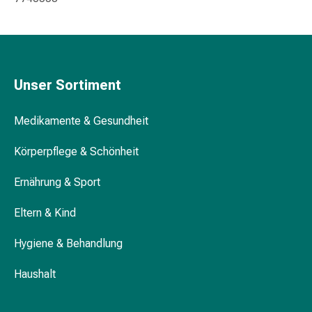
&
Krämpfe
Verstopfung
Medizinische
Hautpflege
Unser Sortiment
Ekzeme
&
Medikamente & Gesundheit
Juckreiz
Hühneraugen
Körperpflege & Schönheit
&
Warzen
Ernährung & Sport
Nagel-
Eltern & Kind
&
Fusspilz
Hygiene & Behandlung
Narbenbehandlung
Trockene
Haushalt
Haut
Krankhaftes