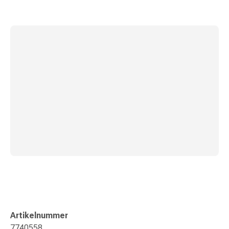
Gedächtnis-
&
Konzentrationsstörung
Allergien
&
Heuschnupfen
Antiallergika
Haut
Nase
Magen-
Darm
Durchfall
Hämorrhoiden
Magenbrennen
Übelkeit
&
Erbrechen
Verdauung,
Artikelnummer
Blähungen
7740558