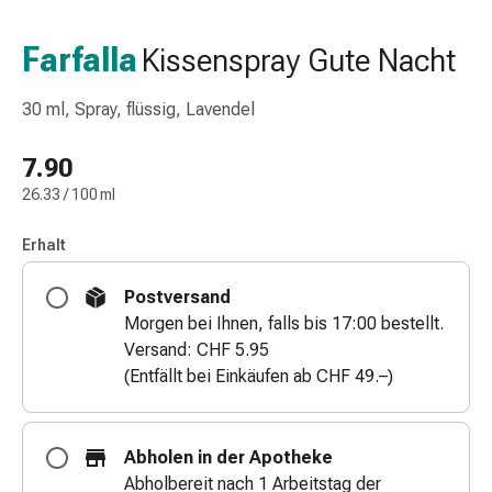
Nasenreiniger
Taschentücher
Farfalla
Kissenspray Gute Nacht
Schnupfen
Wund-
30 ml, Spray, flüssig, Lavendel
&
Brandversorgung
7.90
Elastische
26.33 / 100 ml
Wundbinden
Kompressen
Erhalt
Fingerverbände
Fixationspflaster
Postversand
Gazen
Morgen bei Ihnen, falls bis 17:00 bestellt.
Kompressionsbinden
Versand: CHF 5.95
Pflaster
(Entfällt bei Einkäufen ab CHF 49.–)
Pflasterbinden,
Tapes
&
Abholen in der Apotheke
Zubehör
Abholbereit nach 1 Arbeitstag der
Schlauch-