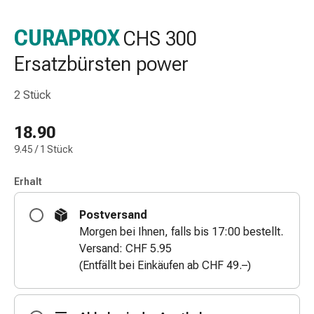
Nasenreiniger
Taschentücher
CURAPROX
CHS 300
Schnupfen
Ersatzbürsten power
Wund-
&
Brandversorgung
2 Stück
Elastische
Wundbinden
18.90
Kompressen
9.45 / 1 Stück
Fingerverbände
Fixationspflaster
Erhalt
Gazen
Kompressionsbinden
Postversand
Pflaster
Morgen bei Ihnen, falls bis 17:00 bestellt.
Pflasterbinden,
Versand: CHF 5.95
Tapes
(Entfällt bei Einkäufen ab CHF 49.–)
&
Zubehör
Schlauch-