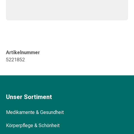
Störung
Gedächtnis-
&
Konzentrationsstörung
Allergien
&
Heuschnupfen
Artikelnummer
Antiallergika
5221852
Haut
Nase
Magen-
Darm
Durchfall
Unser Sortiment
Hämorrhoiden
Magenbrennen
Übelkeit
Medikamente & Gesundheit
&
Erbrechen
Körperpflege & Schönheit
Verdauung,