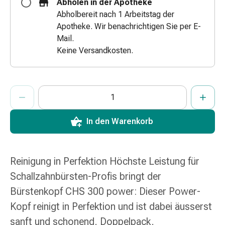
Abholen in der Apotheke
&
Abholbereit nach 1 Arbeitstag der
Netzverbände
Apotheke. Wir benachrichtigen Sie per E-
Verbandsmaterial
Mail.
Verbrennungen
Keine Versandkosten.
&
Sonnenbrand
Verbandwechsel-
ProductDetailPage.Aria.AddToCartQuantityControlInst
Anzahl Exemplare dieses Artikels zum Hinzufügen in den War
Sie haben die maximale Bestellmenge für diesen Artikel erreic
Wir haben momentan kein weiteres Exemplar dieses Artikels a
Sets
Wundauflagen
Wundbehandlung
In den Warenkorb
Wundsprays
Wundverschlussstreifen
&
Reinigung in Perfektion Höchste Leistung für
-
Schallzahnbürsten-Profis bringt der
kleber
Bürstenkopf CHS 300 power: Dieser Power-
Ziehsalbe
Tupfer
Kopf reinigt in Perfektion und ist dabei äusserst
Ohren
sanft und schonend. Doppelpack.