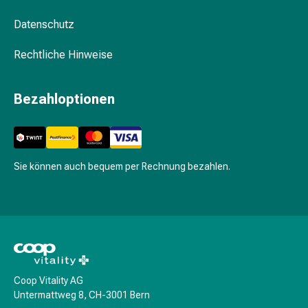
Krankhaftes
Schwitzen
Datenschutz
Unreine
Haut
Rechtliche Hinweise
Fieberblasen
Hautausschlag
Bezahloptionen
Akne
Naturmittel
Bachblütentherapie
Aus
Pflanzenknospen
Sie können auch bequem per Rechnung bezahlen.
Homöopathie
Phytotherapie
Schüssler-
Salz
Spagyrika
Anthroposophika
Coop Vitality AG
Niere,
Untermattweg 8, CH-3001 Bern
Blase,