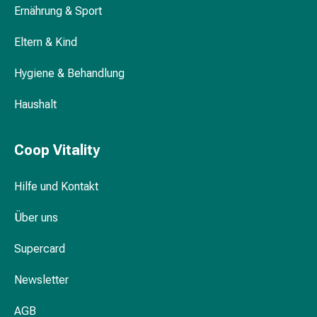
Ernährung & Sport
Blähungen
&
Eltern & Kind
Krämpfe
Verstopfung
Hygiene & Behandlung
Medizinische
Hautpflege
Haushalt
Ekzeme
&
Coop Vitality
Juckreiz
Hühneraugen
&
Hilfe und Kontakt
Warzen
Nagel-
Über uns
&
Supercard
Fusspilz
Narbenbehandlung
Newsletter
Trockene
Haut
AGB