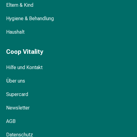
Schwitzen
Eltern & Kind
Unreine
Haut
Hygiene & Behandlung
Fieberblasen
Hautausschlag
Haushalt
Akne
Naturmittel
Coop Vitality
Bachblütentherapie
Aus
Pflanzenknospen
Hilfe und Kontakt
Homöopathie
Über uns
Phytotherapie
Schüssler-
Supercard
Salz
Spagyrika
Newsletter
Anthroposophika
Niere,
AGB
Blase,
Prostata
Datenschutz