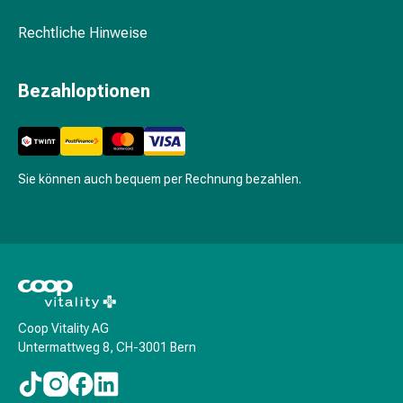
Harnwegsbeschwerden
Prostata
Rechtliche Hinweise
Nieren-
und
Bezahloptionen
Blasenbeschwerden
Schmerzen
&
Fieber
Sie können auch bequem per Rechnung bezahlen.
Kopfschmerzen
&
Migräne
Muskel-
&
Gelenkschmerzen
Schmerzmittel
Coop Vitality AG
Schmerztherapie
Untermattweg 8, CH-3001 Bern
Kühlen
Wärmen
Stress