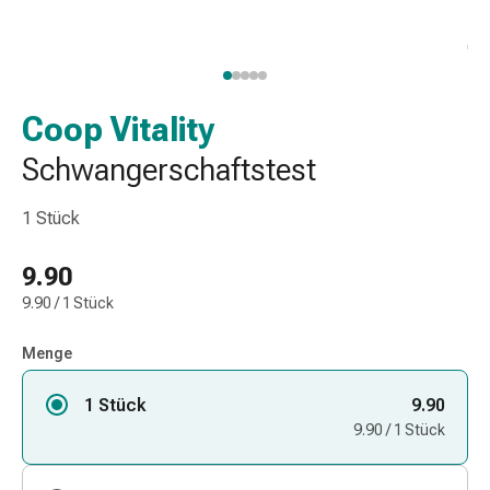
Nasenreiniger
Taschentücher
Schnupfen
Wund-
&
Coop Vitality
Brandversorgung
Schwangerschaftstest
Elastische
Wundbinden
1 Stück
Kompressen
Fingerverbände
9.90
Fixationspflaster
Gazen
9.90 / 1 Stück
Kompressionsbinden
Pflaster
Menge
Pflasterbinden,
1 Stück
Tapes
9.90
&
9.90 / 1 Stück
Zubehör
Schlauch-