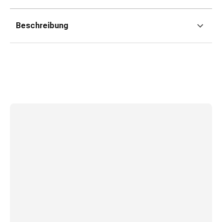
Gedächtnis-
&
Beschreibung
Konzentrationsstörung
Allergien
&
Heuschnupfen
Antiallergika
Haut
Nase
Magen-
Darm
Durchfall
Hämorrhoiden
Magenbrennen
Übelkeit
&
Erbrechen
Verdauung,
Blähungen