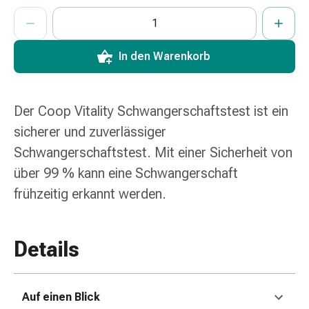
und
ProductDetailPage.Aria.AddToCartQuantityControlInst
Anzahl Exemplare dieses Artikels zum Hinzufügen in den War
Sie haben die maximale Bestellmenge für diesen Artikel erreic
Wir haben momentan kein weiteres Exemplar dieses Artikels a
Augen
Ohrenbeschwerden
Ohrenpflege
In den Warenkorb
Augentropfen
Augenentzündungen
Augenverbände
Der Coop Vitality Schwangerschaftstest ist ein
Augenhygiene
sicherer und zuverlässiger
Herz
Schwangerschaftstest. Mit einer Sicherheit von
&
Kreislauf
über 99 % kann eine Schwangerschaft
Herztherapie
frühzeitig erkannt werden.
Kompressions-
Strümpfe
Kreislaufbeschwerden
Details
Rauchstopp
Venenbeschwerden
Herznerven-
Auf einen Blick
Störung