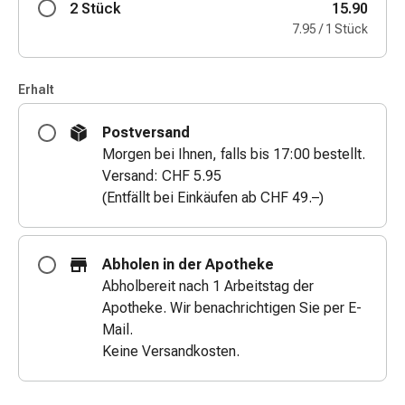
2 Stück
15.90
&
7.95 / 1 Stück
Netzverbände
Verbandsmaterial
Verbrennungen
Erhalt
&
Sonnenbrand
Postversand
Verbandwechsel-
Morgen bei Ihnen, falls bis 17:00 bestellt.
Sets
Versand: CHF 5.95
Wundauflagen
(Entfällt bei Einkäufen ab CHF 49.–)
Wundbehandlung
Wundsprays
Wundverschlussstreifen
Abholen in der Apotheke
&
Abholbereit nach 1 Arbeitstag der
-
Apotheke. Wir benachrichtigen Sie per E-
kleber
Mail.
Ziehsalbe
Keine Versandkosten.
Tupfer
Ohren