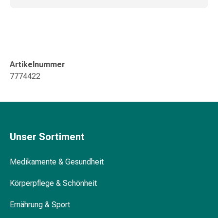
&
Krämpfe
Verstopfung
Medizinische
Hautpflege
Artikelnummer
Ekzeme
7774422
&
Juckreiz
Hühneraugen
&
Warzen
Unser Sortiment
Nagel-
&
Fusspilz
Medikamente & Gesundheit
Narbenbehandlung
Körperpflege & Schönheit
Trockene
Haut
Ernährung & Sport
Krankhaftes