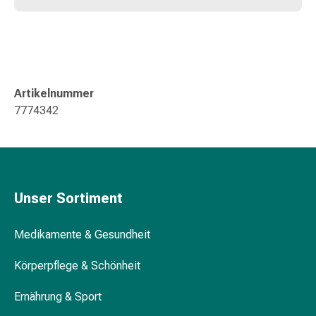
Blähungen
&
Krämpfe
Verstopfung
Medizinische
Artikelnummer
Hautpflege
7774342
Ekzeme
&
Juckreiz
Hühneraugen
&
Unser Sortiment
Warzen
Nagel-
&
Medikamente & Gesundheit
Fusspilz
Körperpflege & Schönheit
Narbenbehandlung
Trockene
Ernährung & Sport
Haut