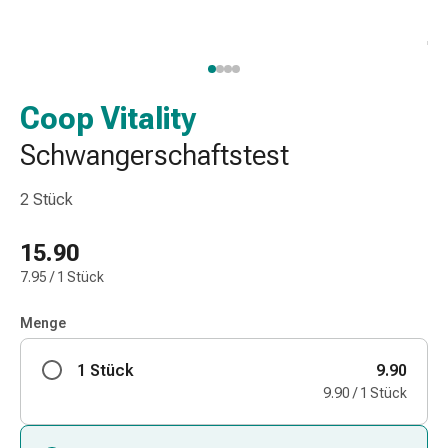
Nasenreiniger
Taschentücher
Schnupfen
Wund-
&
Coop Vitality
Brandversorgung
Schwangerschaftstest
Elastische
Wundbinden
2 Stück
Kompressen
Fingerverbände
15.90
Fixationspflaster
Gazen
7.95 / 1 Stück
Kompressionsbinden
Pflaster
Menge
Pflasterbinden,
1 Stück
Tapes
9.90
&
9.90 / 1 Stück
Zubehör
Schlauch-