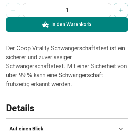
und
ProductDetailPage.Aria.AddToCartQuantityControlInst
Anzahl Exemplare dieses Artikels zum Hinzufügen in den War
Sie haben die maximale Bestellmenge für diesen Artikel erreic
Wir haben momentan kein weiteres Exemplar dieses Artikels a
Augen
Ohrenbeschwerden
Ohrenpflege
In den Warenkorb
Augentropfen
Augenentzündungen
Augenverbände
Der Coop Vitality Schwangerschaftstest ist ein
Augenhygiene
sicherer und zuverlässiger
Herz
Schwangerschaftstest. Mit einer Sicherheit von
&
Kreislauf
über 99 % kann eine Schwangerschaft
Herztherapie
frühzeitig erkannt werden.
Kompressions-
Strümpfe
Kreislaufbeschwerden
Details
Rauchstopp
Venenbeschwerden
Blutgerinnung
Auf einen Blick
Herznerven-