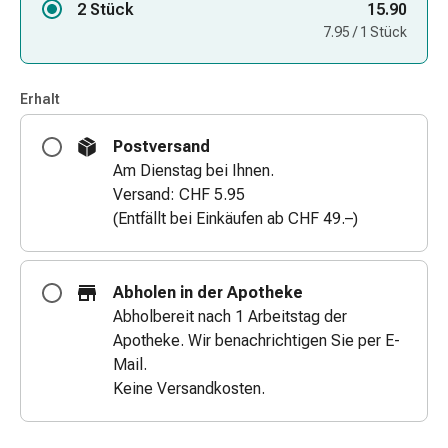
2 Stück
15.90
&
7.95 / 1 Stück
Netzverbände
Verbandsmaterial
Verbrennungen
Erhalt
&
Sonnenbrand
Postversand
Verbandwechsel-
Am Dienstag bei Ihnen.
Sets
Versand: CHF 5.95
Wundauflagen
(Entfällt bei Einkäufen ab CHF 49.–)
Wundbehandlung
Wundsprays
Wundverschlussstreifen
Abholen in der Apotheke
&
Abholbereit nach 1 Arbeitstag der
-
Apotheke. Wir benachrichtigen Sie per E-
kleber
Mail.
Ziehsalbe
Keine Versandkosten.
Tupfer
Ohren