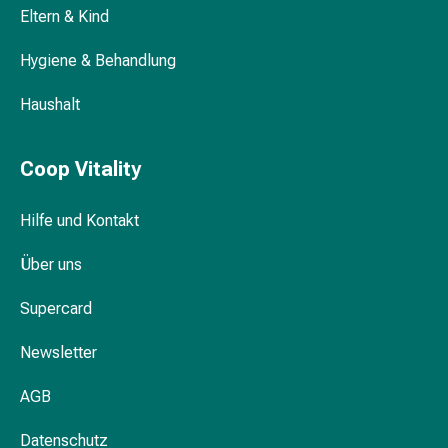
Krankhaftes
Eltern & Kind
Schwitzen
Unreine
Hygiene & Behandlung
Haut
Fieberblasen
Haushalt
Hautausschlag
Akne
Coop Vitality
Naturmittel
Bachblütentherapie
Aus
Hilfe und Kontakt
Pflanzenknospen
Über uns
Homöopathie
Phytotherapie
Supercard
Schüssler-
Salz
Newsletter
Spagyrika
Anthroposophika
AGB
Niere,
Blase,
Datenschutz