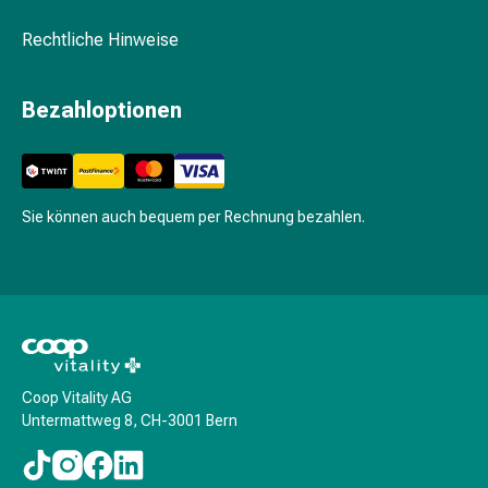
Prostata
Harnwegsbeschwerden
Rechtliche Hinweise
Prostata
Nieren-
Bezahloptionen
und
Blasenbeschwerden
Schmerzen
&
Sie können auch bequem per Rechnung bezahlen.
Fieber
Kopfschmerzen
&
Migräne
Muskel-
&
Gelenkschmerzen
Coop Vitality AG
Schmerzmittel
Untermattweg 8, CH-3001 Bern
Schmerztherapie
Kühlen
Wärmen