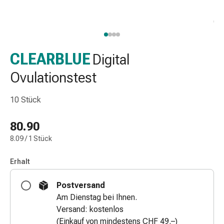
Nasenreiniger
Taschentücher
Schnupfen
Wund-
&
CLEARBLUE
Digital
Brandversorgung
Ovulationstest
Elastische
Wundbinden
10 Stück
Kompressen
Fingerverbände
80.90
Fixationspflaster
Gazen
8.09 / 1 Stück
Kompressionsbinden
Pflaster
Erhalt
Pflasterbinden,
Postversand
Tapes
Am Dienstag bei Ihnen.
&
Versand: kostenlos
Zubehör
(Einkauf von mindestens CHF 49.–)
Schlauch-