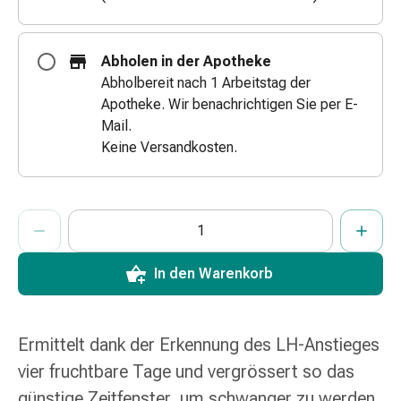
&
Netzverbände
Verbandsmaterial
Abholen in der Apotheke
Verbrennungen
Abholbereit nach 1 Arbeitstag der
&
Apotheke. Wir benachrichtigen Sie per E-
Sonnenbrand
Mail.
Verbandwechsel-
Keine Versandkosten.
Sets
Wundauflagen
Wundbehandlung
ProductDetailPage.Aria.AddToCartQuantityControlInst
Anzahl Exemplare dieses Artikels zum Hinzufügen in den War
Sie haben die maximale Bestellmenge für diesen Artikel erreic
Wir haben momentan kein weiteres Exemplar dieses Artikels a
Wundsprays
Wundverschlussstreifen
In den Warenkorb
&
-
kleber
Ziehsalbe
Ermittelt dank der Erkennung des LH-Anstieges
Tupfer
vier fruchtbare Tage und vergrössert so das
Ohren
günstige Zeitfenster, um schwanger zu werden.