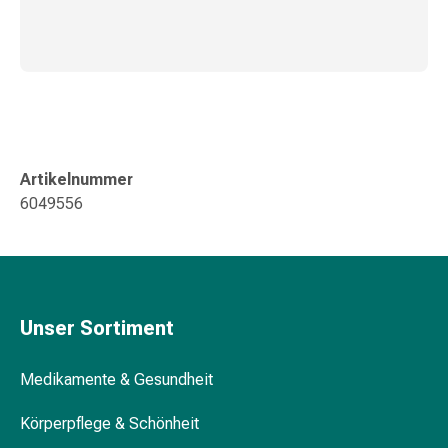
Störung
Gedächtnis-
&
Konzentrationsstörung
Allergien
&
Heuschnupfen
Antiallergika
Artikelnummer
Haut
6049556
Nase
Magen-
Darm
Durchfall
Hämorrhoiden
Unser Sortiment
Magenbrennen
Übelkeit
Medikamente & Gesundheit
&
Erbrechen
Körperpflege & Schönheit
Verdauung,