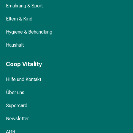
Blähungen
Ernährung & Sport
&
Eltern & Kind
Krämpfe
Verstopfung
Hygiene & Behandlung
Medizinische
Hautpflege
Haushalt
Ekzeme
&
Juckreiz
Coop Vitality
Hühneraugen
&
Hilfe und Kontakt
Warzen
Nagel-
Über uns
&
Fusspilz
Supercard
Narbenbehandlung
Newsletter
Trockene
Haut
AGB