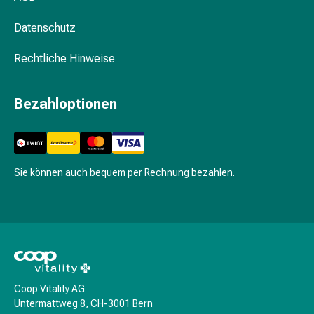
Krankhaftes
Schwitzen
Datenschutz
Unreine
Haut
Rechtliche Hinweise
Fieberblasen
Hautausschlag
Bezahloptionen
Akne
Naturmittel
Bachblütentherapie
Aus
Pflanzenknospen
Sie können auch bequem per Rechnung bezahlen.
Homöopathie
Phytotherapie
Schüssler-
Salz
Spagyrika
Anthroposophika
Niere,
Coop Vitality AG
Untermattweg 8, CH-3001 Bern
Blase,