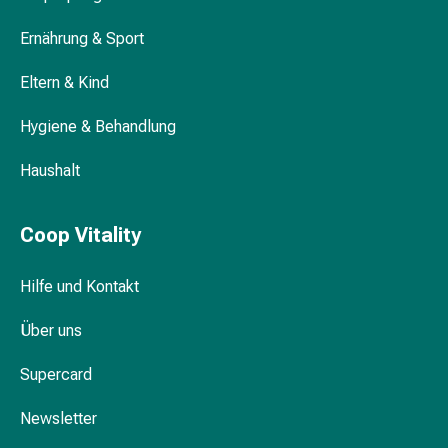
Blähungen
Ernährung & Sport
&
Krämpfe
Eltern & Kind
Verstopfung
Medizinische
Hygiene & Behandlung
Hautpflege
Ekzeme
Haushalt
&
Juckreiz
Coop Vitality
Hühneraugen
&
Warzen
Hilfe und Kontakt
Nagel-
Über uns
&
Fusspilz
Supercard
Narbenbehandlung
Trockene
Newsletter
Haut