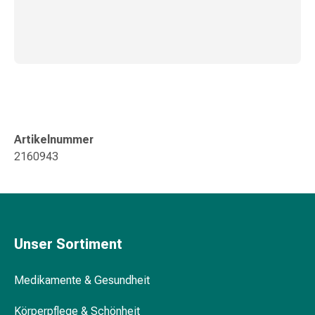
Störung
Gedächtnis-
&
Konzentrationsstörung
Allergien
&
Heuschnupfen
Antiallergika
Artikelnummer
Haut
2160943
Nase
Magen-
Darm
Durchfall
Hämorrhoiden
Unser Sortiment
Magenbrennen
Übelkeit
&
Medikamente & Gesundheit
Erbrechen
Körperpflege & Schönheit
Verdauung,