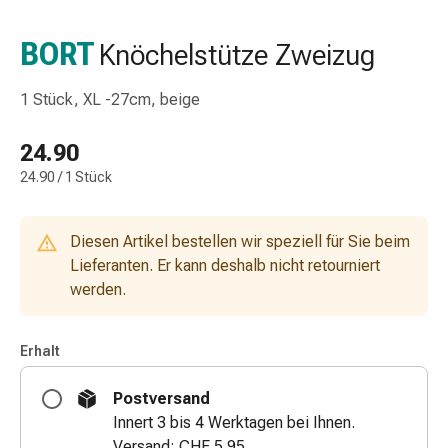
Nasenreiniger
Taschentücher
BORT
Knöchelstütze Zweizug
Schnupfen
Wund-
1 Stück, XL -27cm, beige
&
Brandversorgung
24.90
Elastische
24.90 / 1 Stück
Wundbinden
Kompressen
Fingerverbände
Diesen Artikel bestellen wir speziell für Sie beim
Fixationspflaster
Lieferanten. Er kann deshalb nicht retourniert
Gazen
werden.
Kompressionsbinden
Pflaster
Pflasterbinden,
Erhalt
Tapes
&
Postversand
Zubehör
Innert 3 bis 4 Werktagen bei Ihnen.
Schlauch-
Versand: CHF 5.95