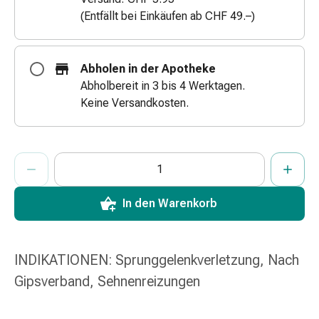
&
(Entfällt bei Einkäufen ab CHF 49.–)
Netzverbände
Verbandsmaterial
Verbrennungen
Abholen in der Apotheke
&
Abholbereit in 3 bis 4 Werktagen.
Sonnenbrand
Keine Versandkosten.
Verbandwechsel-
Sets
Wundauflagen
ProductDetailPage.Aria.AddToCartQuantityControlInst
Anzahl Exemplare dieses Artikels zum Hinzufügen in den War
Sie haben die maximale Bestellmenge für diesen Artikel erreic
Wir haben momentan kein weiteres Exemplar dieses Artikels a
Wundbehandlung
Wundsprays
Wundverschlussstreifen
In den Warenkorb
&
-
kleber
INDIKATIONEN: Sprunggelenkverletzung, Nach
Ziehsalbe
Gipsverband, Sehnenreizungen
Tupfer
Ohren