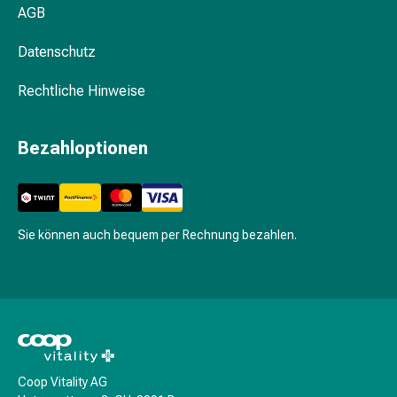
Krankhaftes
AGB
Schwitzen
Unreine
Datenschutz
Haut
Fieberblasen
Rechtliche Hinweise
Hautausschlag
Akne
Bezahloptionen
Naturmittel
Bachblütentherapie
Aus
Pflanzenknospen
Sie können auch bequem per Rechnung bezahlen.
Homöopathie
Phytotherapie
Schüssler-
Salz
Spagyrika
Anthroposophika
Niere,
Coop Vitality AG
Blase,