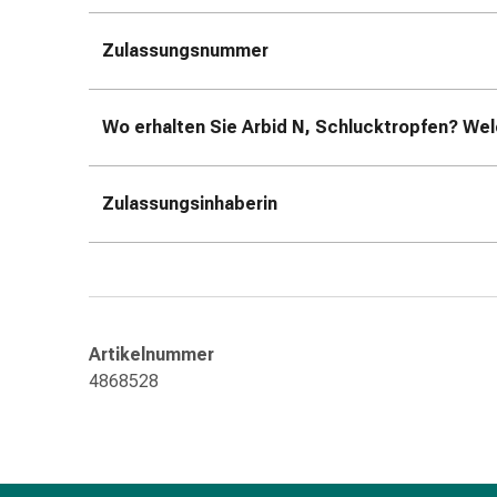
Störung
Gedächtnis-
Zulassungsnummer
&
Konzentrationsstörung
Allergien
Wo erhalten Sie Arbid N, Schlucktropfen? Wel
&
Heuschnupfen
Antiallergika
Zulassungsinhaberin
Haut
Nase
Magen-
Darm
Durchfall
Artikelnummer
Hämorrhoiden
4868528
Magenbrennen
Übelkeit
&
Erbrechen
Verdauung,