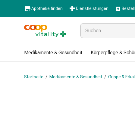
Medikamente
Apotheke finden
Dienstleistungen
Bestel
&
Gesundheit
Grippe
&
Erkältung
Halsbonbons
Medikamente & Gesundheit
Körperpflege & Schö
Grippe-
&
Erkältung
Startseite
/
Medikamente & Gesundheit
/
Grippe & Erkä
Medikamente
Halsschmerzen
Husten
&
Bronchitis
Inhalationsgeräte
&
Zubehör