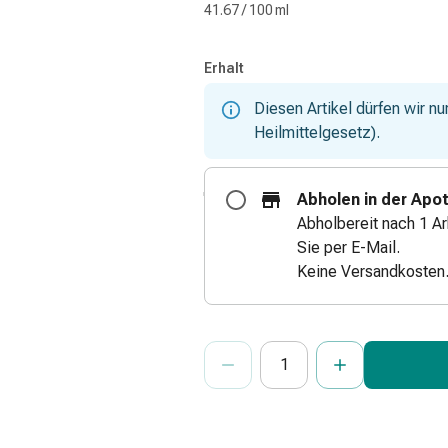
41.67 / 100 ml
Erhalt
Diesen Artikel dürfen wir n
Heilmittelgesetz).
Abholen in der Apo
Abholbereit nach 1 Ar
Sie per E-Mail.
Keine Versandkosten
ProductDetailPage.Aria.Add
Anzahl Exemplare dieses Artikels 
Sie haben die maximale Bestellmenge
Wir haben momentan kein weiteres E