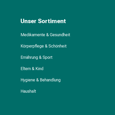
Blähungen
&
Krämpfe
Unser Sortiment
Verstopfung
Medizinische
Medikamente & Gesundheit
Hautpflege
Ekzeme
Körperpflege & Schönheit
&
Juckreiz
Ernährung & Sport
Hühneraugen
&
Eltern & Kind
Warzen
Nagel-
Hygiene & Behandlung
&
Fusspilz
Haushalt
Narbenbehandlung
Trockene
Haut