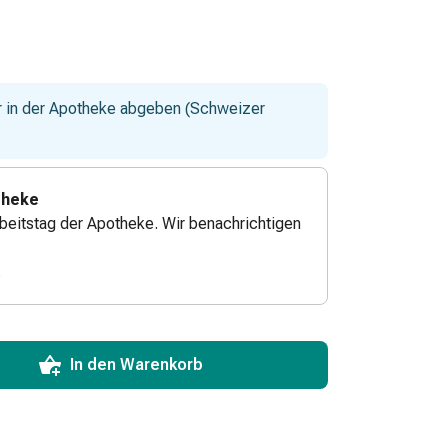
ur in der Apotheke abgeben (Schweizer
theke
beitstag der Apotheke. Wir benachrichtigen
.
ToCartQuantityControlInstruction
zum Hinzufügen in den Warenkorb angeben.
 für diesen Artikel erreicht.
xemplar dieses Artikels an Lager.
In den Warenkorb