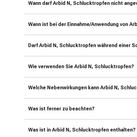
und
Wann darf Arbid N, Schlucktropfen nicht an
Augen
Ohrenbeschwerden
Ohrenpflege
Wann ist bei der Einnahme/Anwendung von Arb
Augentropfen
Augenentzündungen
Augenverbände
Darf Arbid N, Schlucktropfen während einer 
Augenhygiene
Herz
Wie verwenden Sie Arbid N, Schlucktropfen?
&
Kreislauf
Herztherapie
Welche Nebenwirkungen kann Arbid N, Schluc
Kompressions-
Strümpfe
Kreislaufbeschwerden
Was ist ferner zu beachten?
Rauchstopp
Venenbeschwerden
Blutgerinnung
Was ist in Arbid N, Schlucktropfen enthalten?
Herznerven-