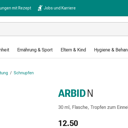
lungen mit Rezept
Jobs und Karriere
nheit
Ernährung & Sport
Eltern & Kind
Hygiene & Behan
ltung
/
Schnupfen
ARBID
N
30 ml, Flasche, Tropfen zum Einne
12.50