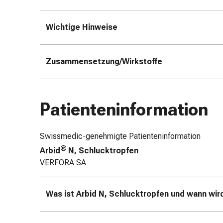
&
Netzverbände
Wichtige Hinweise
Verbandsmaterial
Verbrennungen
&
Zusammensetzung/Wirkstoffe
Sonnenbrand
Verbandwechsel-
Sets
Patienteninformation
Wundauflagen
Wundbehandlung
Wundsprays
Swissmedic-genehmigte Patienteninformation
Wundverschlussstreifen
®
Arbid
N, Schlucktropfen
&
VERFORA SA
-
kleber
Ziehsalbe
Was ist Arbid N, Schlucktropfen und wann wi
Tupfer
Ohren