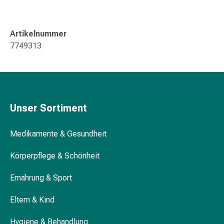
Gedächtnis-
&
Konzentrationsstörung
Artikelnummer
Allergien
7749313
&
Heuschnupfen
Antiallergika
Haut
Nase
Unser Sortiment
Magen-
Darm
Medikamente & Gesundheit
Durchfall
Hämorrhoiden
Körperpflege & Schönheit
Magenbrennen
Übelkeit
Ernährung & Sport
&
Erbrechen
Eltern & Kind
Verdauung,
Blähungen
Hygiene & Behandlung