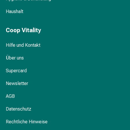
&
Haushalt
Krämpfe
Verstopfung
Medizinische
Coop Vitality
Hautpflege
Ekzeme
Hilfe und Kontakt
&
Juckreiz
Über uns
Hühneraugen
&
Supercard
Warzen
Nagel-
Newsletter
&
Fusspilz
AGB
Narbenbehandlung
Datenschutz
Trockene
Haut
Rechtliche Hinweise
Krankhaftes