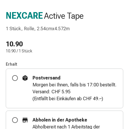
Nasenreiniger
Taschentücher
NEXCARE
Active Tape
Schnupfen
Wund-
1 Stück, Rolle, 2.54cmx4.572m
&
Brandversorgung
10.90
Elastische
10.90 / 1 Stück
Wundbinden
Kompressen
Erhalt
Fingerverbände
Fixationspflaster
Postversand
Gazen
Morgen bei Ihnen, falls bis 17:00 bestellt.
Kompressionsbinden
Versand: CHF 5.95
Pflaster
(Entfällt bei Einkäufen ab CHF 49.–)
Pflasterbinden,
Tapes
&
Abholen in der Apotheke
Zubehör
Abholbereit nach 1 Arbeitstag der
Schlauch-