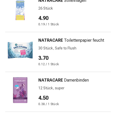
NATRACARE
Stilleinlagen
&
26 Stück
Krämpfe
Verstopfung
4.90
Medizinische
0.19 / 1 Stück
Hautpflege
Ekzeme
NATRACARE
Toilettenpapier feucht
&
Juckreiz
30 Stück, Safe to Flush
Hühneraugen
3.70
&
0.12 / 1 Stück
Warzen
Nagel-
&
NATRACARE
Damenbinden
Fusspilz
12 Stück, super
Narbenbehandlung
4.50
Trockene
Haut
0.38 / 1 Stück
Krankhaftes