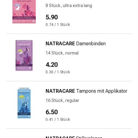
Gedächtnis-
8 Stück, ultra extra lang
&
5.90
Konzentrationsstörung
Allergien
0.74 / 1 Stück
&
Heuschnupfen
NATRACARE
Damenbinden
Antiallergika
14 Stück, normal
Haut
Nase
4.20
Magen-
0.30 / 1 Stück
Darm
Durchfall
NATRACARE
Tampons mit Applikator
Hämorrhoiden
Magenbrennen
16 Stück, regular
Übelkeit
6.50
&
0.41 / 1 Stück
Erbrechen
Verdauung,
Blähungen