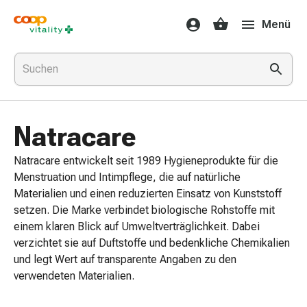
Medikamente
Menü
&
Gesundheit
Grippe
&
Erkältung
Halsbonbons
Natracare
Grippe-
&
Natracare entwickelt seit 1989 Hygieneprodukte für die
Erkältung
Menstruation und Intimpflege, die auf natürliche
Medikamente
Materialien und einen reduzierten Einsatz von Kunststoff
Halsschmerzen
setzen. Die Marke verbindet biologische Rohstoffe mit
Husten
einem klaren Blick auf Umweltverträglichkeit. Dabei
&
verzichtet sie auf Duftstoffe und bedenkliche Chemikalien
Bronchitis
und legt Wert auf transparente Angaben zu den
Inhalationsgeräte
verwendeten Materialien.
&
Zubehör