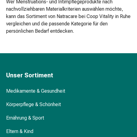
Fusspflege
Wer Menstruations- und Intimpflegeprodukte nach
Basislacke
nachvollziehbaren Materialkriterien auswählen möchte,
&
kann das Sortiment von Natracare bei Coop Vitality in Ruhe
Überlacke
vergleichen und die passende Kategorie für den
Bimssteine
persönlichen Bedarf entdecken.
&
Schwämme
Fussbad
Fusscreme
&
-
Unser Sortiment
lotion
Fusspuder
Medikamente & Gesundheit
&
-
Körperpflege & Schönheit
spray
Ernährung & Sport
Handcreme
&
Eltern & Kind
-