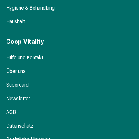
lotion
Hygiene & Behandlung
Handpflege
Nagelpflegegerät
Haushalt
Hornhautraspel
&
-
Coop Vitality
hobel
Kunstnägel
Hilfe und Kontakt
Hand-
und
Über uns
Fusspflegeset
Supercard
Handpflege
Stift
Newsletter
Nagelclipser
Nagelfeile
AGB
Nagelpflege
Nagellacke
Datenschutz
Nagellackentferner
Make-