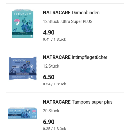
&
Schlaf
NATRACARE
Damenbinden
Beruhigung
12 Stück, Ultra Super PLUS
Stimmungsschwankungen
4.90
Schlafstörungen
Rhonchopathie
0.41 / 1 Stück
(Schnarchen)
Atemwege
NATRACARE
Intimpflegetücher
Nasenmittel
12 Stück
Atmungstraktbeschwerden
Infektionen
6.50
Windpocken
0.54 / 1 Stück
Stoffwechsel
Osteoporose
NATRACARE
Tampons super plus
Immunsuppressiva
Insektenschutz
20 Stück
und
6.90
-
0.35 / 1 Stück