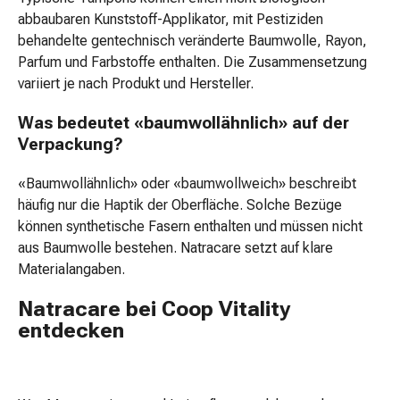
Hautschutz
abbaubaren Kunststoff-Applikator, mit Pestiziden
Pflege
behandelte gentechnisch veränderte Baumwolle, Rayon,
fürs
Parfum und Farbstoffe enthalten. Die Zusammensetzung
Dekolleté
variiert je nach Produkt und Hersteller.
Körperpeeling
Was bedeutet «baumwollähnlich» auf der
Körperöl
Verpackung?
Anti-
Cellulite
«Baumwollähnlich» oder «baumwollweich» beschreibt
Crème
häufig nur die Haptik der Oberfläche. Solche Bezüge
Seifen
können synthetische Fasern enthalten und müssen nicht
Körperpuder
aus Baumwolle bestehen. Natracare setzt auf klare
Duschmittel
Materialangaben.
Badeöle-
&
Natracare bei Coop Vitality
Seifen
entdecken
Schwämme
Hand-
und