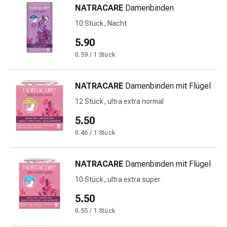
Schwitzen
NATRACARE
Damenbinden
Unreine
10 Stück, Nacht
Haut
Fieberblasen
5.90
Hautausschlag
0.59 / 1 Stück
Akne
Naturmittel
NATRACARE
Damenbinden mit Flügel
Bachblütentherapie
Aus
12 Stück, ultra extra normal
Pflanzenknospen
5.50
Homöopathie
0.46 / 1 Stück
Phytotherapie
Schüssler-
Salz
NATRACARE
Damenbinden mit Flügel
Spagyrika
10 Stück, ultra extra super
Anthroposophika
Niere,
5.50
Blase,
0.55 / 1 Stück
Prostata