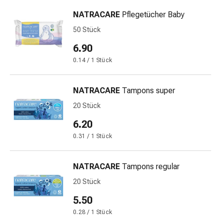
Harnwegsbeschwerden
NATRACARE
Pflegetücher Baby
Prostata
Nieren-
50 Stück
und
6.90
Blasenbeschwerden
0.14 / 1 Stück
Schmerzen
&
Fieber
NATRACARE
Tampons super
Kopfschmerzen
20 Stück
&
6.20
Migräne
Muskel-
0.31 / 1 Stück
&
Gelenkschmerzen
NATRACARE
Tampons regular
Schmerzmittel
20 Stück
Schmerztherapie
Kühlen
5.50
Wärmen
0.28 / 1 Stück
Stress