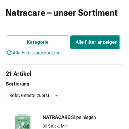
Nasenreiniger
Taschentücher
Natracare – unser Sortiment
Schnupfen
Wund-
&
Brandversorgung
Kategorie
Alle Filter anzeigen
Elastische
Wundbinden
Alle Filter zurücksetzen
Kompressen
Fingerverbände
Fixationspflaster
21 Artikel
Gazen
Sortierung
Kompressionsbinden
Pflaster
Relevanteste zuerst
Pflasterbinden,
Tapes
&
NATRACARE
Slipeinlagen
Zubehör
30 Stück, Mini
Schlauch-