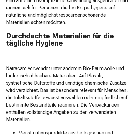
sind auf eine unkomplizierte Anwendung ausgerichtet und
Vitamine
eignen sich für Personen, die bei Körperhygiene auf
Mineralstoffe
natürliche und möglichst ressourcenschonende
Kombipräparate
Materialien achten möchten.
Zahn-
&
Durchdachte Materialien für die
Mundgesundheit
tägliche Hygiene
Kariesprophylaxe
Trockener
Mund
Natracare verwendet unter anderem Bio-Baumwolle und
(Xerostomie)
biologisch abbaubare Materialien. Auf Plastik,
Munddesinfektionsmittel
synthetische Duftstoffe und unnötige chemische Zusätze
Aphten
wird verzichtet. Das ist besonders relevant für Menschen,
und
die Inhaltsstoffe bewusst auswählen oder empfindlich auf
Mundentzündungen
bestimmte Bestandteile reagieren. Die Verpackungen
Haar-
enthalten vollständige Angaben zu den verwendeten
Medikamente
Materialien.
Haarausfallpräparate
Kopfhautbeschwerden
Menstruationsprodukte aus biologischen und
Kopfläuse