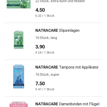
und
22 Stück, extra dünn und flexibel
Augen
4.50
Ohrenbeschwerden
0.20 / 1 Stück
Ohrenpflege
Augentropfen
Augenentzündungen
NATRACARE
Slipeinlagen
Augenverbände
16 Stück, lang
Augenhygiene
3.90
Herz
&
0.24 / 1 Stück
Kreislauf
Herztherapie
NATRACARE
Tampons mit Applikator
Kompressions-
16 Stück, super
Strümpfe
Kreislaufbeschwerden
7.50
Rauchstopp
0.47 / 1 Stück
Venenbeschwerden
Herznerven-
Störung
NATRACARE
Damenbinden mit Flügel