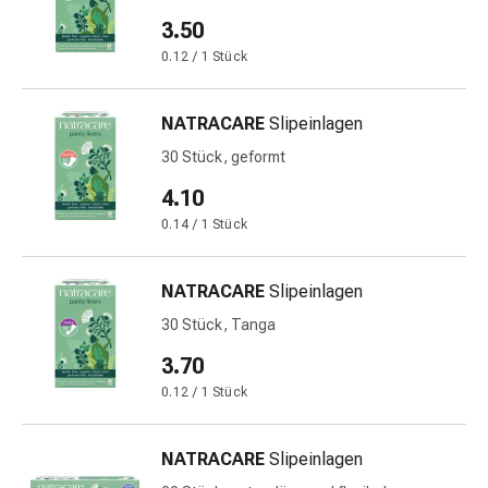
&
3.50
Netzverbände
0.12 / 1 Stück
Verbandsmaterial
Verbrennungen
NATRACARE
Slipeinlagen
&
Sonnenbrand
30 Stück, geformt
Verbandwechsel-
4.10
Sets
0.14 / 1 Stück
Wundauflagen
Wundbehandlung
Wundsprays
NATRACARE
Slipeinlagen
Wundverschlussstreifen
30 Stück, Tanga
&
-
3.70
kleber
0.12 / 1 Stück
Ziehsalbe
Tupfer
NATRACARE
Slipeinlagen
Ohren