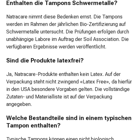
Enthalten die Tampons Schwermetalle?
Trockenshampoo
Schuppen
Natracare nimmt diese Bedenken ernst. Die Tampons
Haarstyling-
werden im Rahmen der jährlichen Bio-Zertifizierung auf
Tools
Schwermetalle untersucht. Die Prüfungen erfolgen durch
Intimpflege
unabhängige Labore im Auftrag der Soil Association. Die
Binden
verfügbaren Ergebnisse werden veröffentlicht.
Menstruationsunterwäsche
Intimpflegezubehör
Sind die Produkte latexfrei?
Intimpflegetücher
Waschlotions
Ja, Natracare-Produkte enthalten kein Latex. Auf der
&
Verpackung steht nicht zwingend «Latex Free», da hierfür
Waschgels
in den USA besondere Vorgaben gelten. Die vollständige
Periodencup
Zutaten- und Materialliste ist auf der Verpackung
Tampons
angegeben.
Für
den
Welche Bestandteile sind in einem typischen
Körper
Tampon enthalten?
Bodylotion
Hautpflege
Typische Tampons können einen nicht biologisch