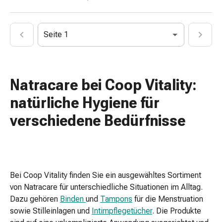
mittel
Mücken-
&
Seite 1
Zeckenschutz
Zeckenpinzette
Anti-
Wurmmittel
Natracare bei Coop Vitality:
Rezeptpflichtige
Arzneimittel
natürliche Hygiene für
Rezeptpflichtige
verschiedene Bedürfnisse
Arzneimittel
Vaginalbeschwerden
Menstruation
Wechseljahre
Scheideninfektion
Bei Coop Vitality finden Sie ein ausgewähltes Sortiment
Vaginalgesundheit
von Natracare für unterschiedliche Situationen im Alltag.
Vitamine
Dazu gehören
Binden
und
Tampons
für die Menstruation
&
sowie Stilleinlagen und
Intimpflegetücher
. Die Produkte
Mineralstoffe