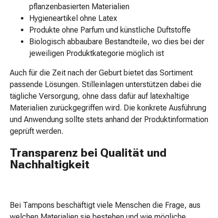
pflanzenbasierten Materialien
Körperpflege
Hygieneartikel ohne Latex
&
Produkte ohne Parfum und künstliche Duftstoffe
Schönheit
Biologisch abbaubare Bestandteile, wo dies bei der
Gesichtspflege
jeweiligen Produktkategorie möglich ist
Augenpflege
Peeling
Auch für die Zeit nach der Geburt bietet das Sortiment
Pflegemasken
passende Lösungen. Stilleinlagen unterstützen dabei die
Reinigung
tägliche Versorgung, ohne dass dafür auf latexhaltige
Reinigungs-
Materialien zurückgegriffen wird. Die konkrete Ausführung
Accessoires
und Anwendung sollte stets anhand der Produktinformation
Kosmetiktücher
geprüft werden.
&
Kosmetikbedarf
Transparenz bei Qualität und
Nachtcreme
Nachhaltigkeit
Gesichtskuren
Tagescreme
Gesichtswasser
Bei Tampons beschäftigt viele Menschen die Frage, aus
Gesichtsöl
welchen Materialien sie bestehen und wie mögliche