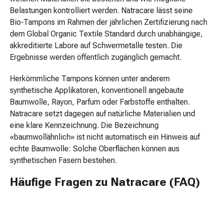
Pflegegeräte
Belastungen kontrolliert werden. Natracare lässt seine
&
Bio-Tampons im Rahmen der jährlichen Zertifizierung nach
Zubehör
dem Global Organic Textile Standard durch unabhängige,
Für
akkreditierte Labore auf Schwermetalle testen. Die
die
Ergebnisse werden öffentlich zugänglich gemacht.
Haare
Spülungen
Herkömmliche Tampons können unter anderem
&
synthetische Applikatoren, konventionell angebaute
Kuren
Baumwolle, Rayon, Parfum oder Farbstoffe enthalten.
Bürsten
Natracare setzt dagegen auf natürliche Materialien und
&
eine klare Kennzeichnung. Die Bezeichnung
Kämme
«baumwollähnlich» ist nicht automatisch ein Hinweis auf
Tönungen
echte Baumwolle: Solche Oberflächen können aus
&
synthetischen Fasern bestehen.
Färbungen
Haarstyling
Häufige Fragen zu Natracare (FAQ)
Haaröl
Haarwasser
Shampoo