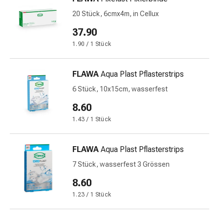
und
Augen
20 Stück, 6cmx4m, in Cellux
Ohrenbeschwerden
37.90
Ohrenpflege
1.90 / 1 Stück
Augentropfen
Augenentzündungen
Augenverbände
FLAWA
Aqua Plast Pflasterstrips
Augenhygiene
6 Stück, 10x15cm, wasserfest
Herz
8.60
&
Kreislauf
1.43 / 1 Stück
Herztherapie
Kompressions-
FLAWA
Aqua Plast Pflasterstrips
Strümpfe
7 Stück, wasserfest 3 Grössen
Kreislaufbeschwerden
Rauchstopp
8.60
Venenbeschwerden
1.23 / 1 Stück
Blutgerinnung
Herznerven-