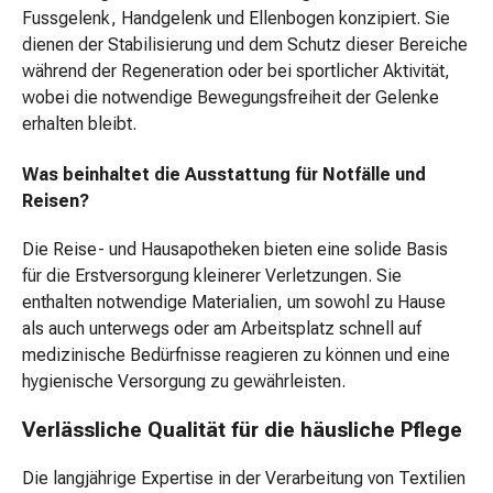
und
Fussgelenk, Handgelenk und Ellenbogen konzipiert. Sie
Fusspflege
dienen der Stabilisierung und dem Schutz dieser Bereiche
Basislacke
während der Regeneration oder bei sportlicher Aktivität,
&
wobei die notwendige Bewegungsfreiheit der Gelenke
Überlacke
erhalten bleibt.
Bimssteine
&
Was beinhaltet die Ausstattung für Notfälle und
Schwämme
Reisen?
Fussbad
Fusscreme
Die Reise- und Hausapotheken bieten eine solide Basis
&
für die Erstversorgung kleinerer Verletzungen. Sie
-
enthalten notwendige Materialien, um sowohl zu Hause
lotion
als auch unterwegs oder am Arbeitsplatz schnell auf
Fusspuder
medizinische Bedürfnisse reagieren zu können und eine
&
hygienische Versorgung zu gewährleisten.
-
spray
Verlässliche Qualität für die häusliche Pflege
Handcreme
Die langjährige Expertise in der Verarbeitung von Textilien
&