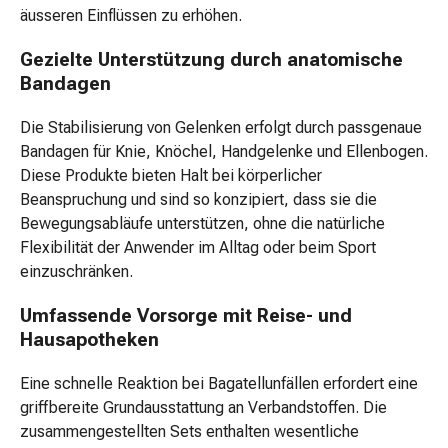
Gesichtsöl
äusseren Einflüssen zu erhöhen.
Pflegegeräte
&
Gezielte Unterstützung durch anatomische
Zubehör
Bandagen
Für
die
Die Stabilisierung von Gelenken erfolgt durch passgenaue
Haare
Bandagen für Knie, Knöchel, Handgelenke und Ellenbogen.
Spülungen
Diese Produkte bieten Halt bei körperlicher
&
Beanspruchung und sind so konzipiert, dass sie die
Kuren
Bewegungsabläufe unterstützen, ohne die natürliche
Bürsten
Flexibilität der Anwender im Alltag oder beim Sport
&
einzuschränken.
Kämme
Umfassende Vorsorge mit Reise- und
Tönungen
Hausapotheken
&
Färbungen
Eine schnelle Reaktion bei Bagatellunfällen erfordert eine
Haarstyling
griffbereite Grundausstattung an Verbandstoffen. Die
Haaröl
zusammengestellten Sets enthalten wesentliche
Haarwasser