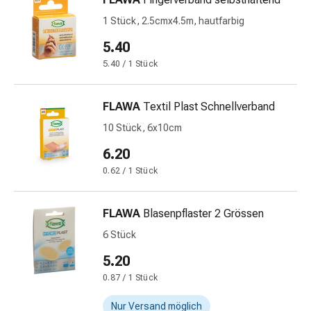
-
mittel
1 Stück, 2.5cmx4.5m, hautfarbig
Mücken-
5.40
&
5.40 / 1 Stück
Zeckenschutz
Zeckenpinzette
Anti-
FLAWA
Textil Plast Schnellverband
Wurmmittel
10 Stück, 6x10cm
Rezeptpflichtige
Arzneimittel
6.20
Rezeptpflichtige
0.62 / 1 Stück
Arzneimittel
Vaginalbeschwerden
FLAWA
Blasenpflaster 2 Grössen
Menstruation
Wechseljahre
6 Stück
Scheideninfektion
5.20
Vaginalgesundheit
0.87 / 1 Stück
Vitamine
&
Nur Versand möglich