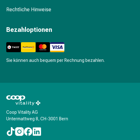
BB-
&
Rechtliche Hinweise
CC-
Cream
Bezahloptionen
Puder
Parfum
&
Deo
Sie können auch bequem per Rechnung bezahlen.
Deo-
&
Body
Sprays
Parfum
für
Sie
Coop Vitality AG
Parfum
Untermattweg 8, CH-3001 Bern
für
Ihn
Düfte