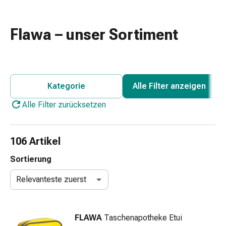
Nasenreiniger
Taschentücher
Schnupfen
Flawa – unser Sortiment
Wund-
&
Brandversorgung
Elastische
Kategorie
Alle Filter anzeigen
Wundbinden
Kompressen
Alle Filter zurücksetzen
Fingerverbände
Fixationspflaster
Gazen
106 Artikel
Kompressionsbinden
Sortierung
Pflaster
Pflasterbinden,
Relevanteste zuerst
Tapes
&
Zubehör
FLAWA
Taschenapotheke Etui
Schlauch-