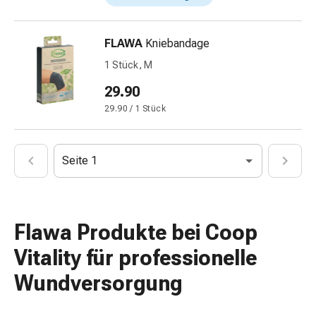
Mineralstoffe
Vitamine
Mineralstoffe
FLAWA
Kniebandage
Kombipräparate
1 Stück, M
Zahn-
29.90
&
Mundgesundheit
29.90 / 1 Stück
Kariesprophylaxe
Trockener
Mund
Seite 1
(Xerostomie)
Munddesinfektionsmittel
Aphten
Flawa Produkte bei Coop
und
Mundentzündungen
Vitality für professionelle
Haar-
Wundversorgung
Medikamente
Haarausfallpräparate
Kopfhautbeschwerden