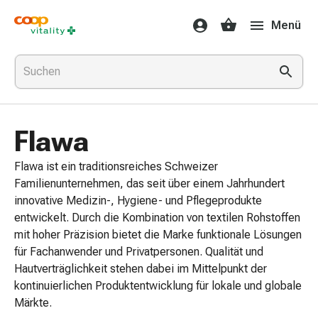
Medikamente
Menü
&
Gesundheit
Grippe
&
Erkältung
Halsbonbons
Flawa
Grippe-
&
Flawa ist ein traditionsreiches Schweizer
Erkältung
Familienunternehmen, das seit über einem Jahrhundert
Medikamente
innovative Medizin-, Hygiene- und Pflegeprodukte
Halsschmerzen
entwickelt. Durch die Kombination von textilen Rohstoffen
Husten
mit hoher Präzision bietet die Marke funktionale Lösungen
&
für Fachanwender und Privatpersonen. Qualität und
Bronchitis
Hautverträglichkeit stehen dabei im Mittelpunkt der
Inhalationsgeräte
kontinuierlichen Produktentwicklung für lokale und globale
&
Märkte.
Zubehör