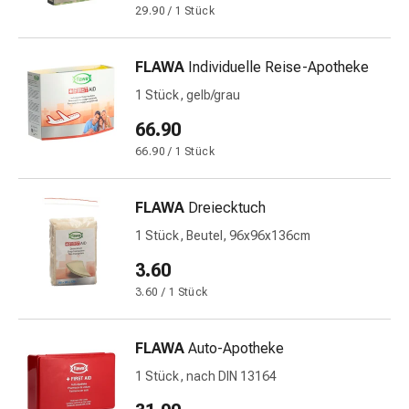
29.90 / 1 Stück
Blähungen
&
Krämpfe
FLAWA
Individuelle Reise-Apotheke
Verstopfung
1 Stück, gelb/grau
Medizinische
Hautpflege
66.90
Ekzeme
66.90 / 1 Stück
&
Juckreiz
FLAWA
Dreiecktuch
Hühneraugen
&
1 Stück, Beutel, 96x96x136cm
Warzen
3.60
Nagel-
3.60 / 1 Stück
&
Fusspilz
Narbenbehandlung
FLAWA
Auto-Apotheke
Trockene
1 Stück, nach DIN 13164
Haut