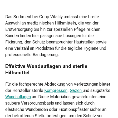
Kopfläuse
Körperpflege
Das Sortiment bei Coop Vitality umfasst eine breite
&
Auswahl an medizinischen Hilfsmitteln, die von der
Schönheit
Erstversorgung bis hin zur speziellen Pflege reichen.
Gesichtspflege
Kunden finden hier passgenaue Lösungen für die
Augenpflege
Fixierung, den Schutz beanspruchter Hautstellen sowie
Peeling
eine Vielzahl an Produkten für die tägliche Hygiene und
Pflegemasken
professionelle Bandagierung.
Reinigung
Reinigungs-
Effektive Wundauflagen und sterile
Accessoires
Hilfsmittel
Kosmetiktücher
&
Für die fachgerechte Abdeckung von Verletzungen bietet
Kosmetikbedarf
der Hersteller sterile
Kompressen
,
Gazen
und saugstarke
Nachtcreme
Wundauflagen
an. Diese Materialien gewährleisten eine
Gesichtskuren
saubere Versorgungsbasis und lassen sich durch
Tagescreme
elastische Wundbinden oder Fixationspflaster sicher an
Gesichtswasser
der betroffenen Stelle befestigen, um den Schutz vor