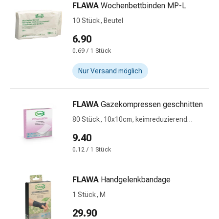
Störung
FLAWA
Wochenbettbinden MP-L
Gedächtnis-
10 Stück, Beutel
&
6.90
Konzentrationsstörung
Allergien
0.69 / 1 Stück
&
Nur Versand möglich
Heuschnupfen
Antiallergika
Haut
FLAWA
Gazekompressen geschnitten
Nase
80 Stück, 10x10cm, keimreduzierend
Magen-
behandelt
Darm
9.40
Durchfall
0.12 / 1 Stück
Hämorrhoiden
Magenbrennen
FLAWA
Handgelenkbandage
Übelkeit
&
1 Stück, M
Erbrechen
29.90
Verdauung,