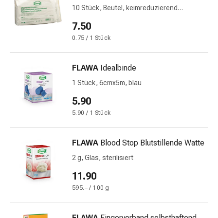
10 Stück, Beutel, keimreduzierend
Stress
behandelt
&
7.50
Schlaf
0.75 / 1 Stück
Beruhigung
Stimmungsschwankungen
Schlafstörungen
FLAWA
Idealbinde
Rhonchopathie
1 Stück, 6cmx5m, blau
(Schnarchen)
5.90
Atemwege
Nasenmittel
5.90 / 1 Stück
Atmungstraktbeschwerden
Infektionen
FLAWA
Blood Stop Blutstillende Watte
Windpocken
2 g, Glas, sterilisiert
Stoffwechsel
Osteoporose
11.90
Immunsuppressiva
595.– / 100 g
Insektenschutz
und
FLAWA
Fingerverband selbsthaftend