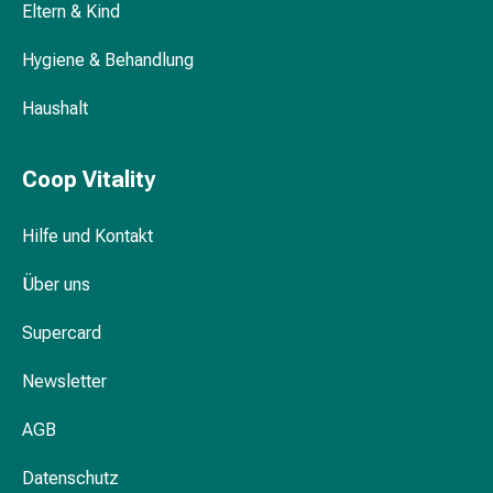
Eltern & Kind
Make-
up
Hygiene & Behandlung
Augenbrauenstifte
Makeup
Haushalt
Entferner
Abdeckstifte
Coop Vitality
Eyeliner
&
Kajal
Hilfe und Kontakt
Foundation
Über uns
Kosmetikzubehör
Lidschatten
Supercard
Lippenbalsam
Lippenstifte
Newsletter
Mascara
Rouge
AGB
Künstliche
Wimpern
Datenschutz