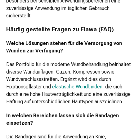
besonders bei sensiblen Anwendungsbereichen eine
Hautpflege
zuverlässige Anwendung im täglichen Gebrauch
Hautschutz
sicherstellt.
Pflege
fürs
Häufig gestellte Fragen zu Flawa (FAQ)
Dekolleté
Körperpeeling
Welche Lösungen stehen für die Versorgung von
Körperöl
Wunden zur Verfügung?
Anti-
Das Portfolio für die moderne Wundbehandlung beinhaltet
Cellulite
diverse Wundauflagen, Gazen, Kompressen sowie
Crème
Wundverschlussstreifen. Ergänzt wird dies durch
Seifen
Fixationspflaster und
elastische Wundbinden
, die sich
Körperpuder
durch eine hohe Hautverträglichkeit und eine zuverlässige
Duschmittel
Haftung auf unterschiedlichen Hauttypen auszeichnen.
Badeöle-
&
In welchen Bereichen lassen sich die Bandagen
Seifen
einsetzen?
Schwämme
Hand-
Die Bandagen sind für die Anwendung an Knie,