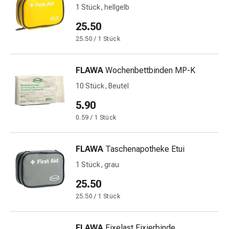
1 Stück, hellgelb
&
Netzverbände
25.50
Verbandsmaterial
25.50 / 1 Stück
Verbrennungen
&
FLAWA
Wochenbettbinden MP-K
Sonnenbrand
Verbandwechsel-
10 Stück, Beutel
Sets
5.90
Wundauflagen
0.59 / 1 Stück
Wundbehandlung
Wundsprays
Wundverschlussstreifen
FLAWA
Taschenapotheke Etui
&
1 Stück, grau
-
kleber
25.50
Ziehsalbe
25.50 / 1 Stück
Tupfer
Ohren
FLAWA
Fixelast Fixierbinde