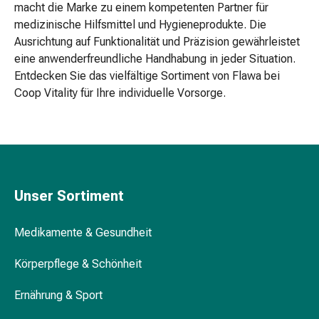
macht die Marke zu einem kompetenten Partner für
-
medizinische Hilfsmittel und Hygieneprodukte. Die
lotion
Ausrichtung auf Funktionalität und Präzision gewährleistet
Handpflege
eine anwenderfreundliche Handhabung in jeder Situation.
Nagelpflegegerät
Entdecken Sie das vielfältige Sortiment von Flawa bei
Hornhautraspel
Coop Vitality für Ihre individuelle Vorsorge.
&
-
hobel
Kunstnägel
Hand-
und
Unser Sortiment
Fusspflegeset
Handpflege
Stift
Medikamente & Gesundheit
Nagelclipser
Körperpflege & Schönheit
Nagelfeile
Nagelpflege
Ernährung & Sport
Nagellacke
Nagellackentferner