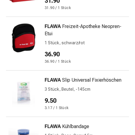
31.90
Krankhaftes
Schwitzen
31.90 / 1 Stück
Unreine
Haut
FLAWA
Freizeit-Apotheke Neopren-
Fieberblasen
Etui
Hautausschlag
1 Stück, schwarz/rot
Akne
Naturmittel
36.90
Bachblütentherapie
36.90 / 1 Stück
Aus
Pflanzenknospen
FLAWA
Slip Universal Fixierhöschen
Homöopathie
Phytotherapie
3 Stück, Beutel, -145cm
Schüssler-
9.50
Salz
3.17 / 1 Stück
Spagyrika
Anthroposophika
Niere,
FLAWA
Kühlbandage
Blase,