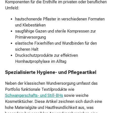
Komponenten für die Ersthilfe im privaten oder beruflichen
Shampoo
Umfeld:
Trockenshampoo
Schuppen
hautschonende Pflaster in verschiedenen Formaten
Haarstyling-
und Klebestärken
Tools
saugfähige Gazen und sterile Kompressen zur
Intimpflege
Primärversorgung
Binden
elastische Fixierhilfen und Wundbinden für den
Menstruationsunterwäsche
sicheren Halt
Intimpflegezubehör
Druckschutzprodukte zur effektiven
Intimpflegetücher
Hornhautprophylaxe im Alltag
Waschlotions
&
Spezialisierte Hygiene- und Pflegeartikel
Waschgels
Periodencup
Neben der klassischen Wundversorgung umfasst das
Tampons
Portfolio funktionale Textilprodukte wie
Für
Schwangerschafts- und Still-BHs
sowie weiche
den
Kosmetiktücher. Diese Artikel zeichnen sich durch eine
Körper
hohe Materialgüte und Hautfreundlichkeit aus, was
Bodylotion