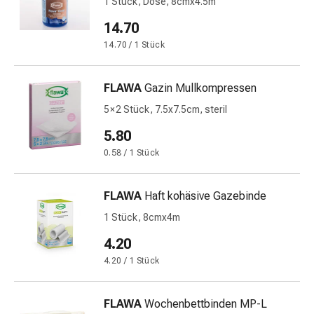
1 Stück, Dose, 8cmx4.5m
Prostata
Harnwegsbeschwerden
14.70
Prostata
14.70 / 1 Stück
Nieren-
und
FLAWA
Gazin Mullkompressen
Blasenbeschwerden
Schmerzen
5 × 2 Stück, 7.5x7.5cm, steril
&
5.80
Fieber
0.58 / 1 Stück
Kopfschmerzen
&
Migräne
FLAWA
Haft kohäsive Gazebinde
Muskel-
1 Stück, 8cmx4m
&
4.20
Gelenkschmerzen
Schmerzmittel
4.20 / 1 Stück
Schmerztherapie
Kühlen
FLAWA
Wochenbettbinden MP-L
Wärmen