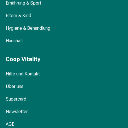
Ernährung & Sport
Nasenreiniger
Taschentücher
Eltern & Kind
Schnupfen
Wund-
Hygiene & Behandlung
&
Brandversorgung
Haushalt
Elastische
Wundbinden
Kompressen
Coop Vitality
Fingerverbände
Fixationspflaster
Hilfe und Kontakt
Gazen
Kompressionsbinden
Über uns
Pflaster
Supercard
Pflasterbinden,
Tapes
Newsletter
&
Zubehör
AGB
Schlauch-