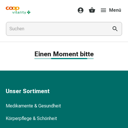
Medikamente
Menü
&
Gesundheit
Grippe
&
Erkältung
Halsbonbons
Einen Moment bitte
Grippe-
&
Erkältung
Medikamente
Halsschmerzen
Husten
Unser Sortiment
&
Bronchitis
Medikamente & Gesundheit
Inhalationsgeräte
&
Körperpflege & Schönheit
Zubehör