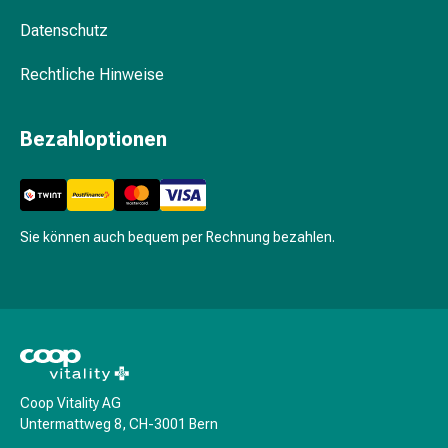
&
Datenschutz
Netzverbände
Verbandsmaterial
Rechtliche Hinweise
Verbrennungen
&
Bezahloptionen
Sonnenbrand
Verbandwechsel-
Sets
Wundauflagen
Wundbehandlung
Sie können auch bequem per Rechnung bezahlen.
Wundsprays
Wundverschlussstreifen
&
-
kleber
Ziehsalbe
Tupfer
Coop Vitality AG
Untermattweg 8, CH-3001 Bern
Ohren