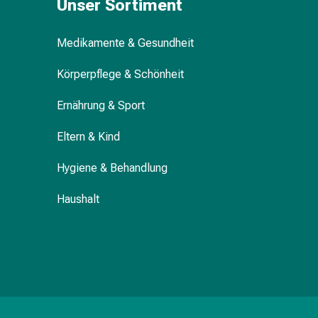
Unser Sortiment
Nasenreiniger
Taschentücher
Schnupfen
Medikamente & Gesundheit
Wund-
Körperpflege & Schönheit
&
Brandversorgung
Ernährung & Sport
Elastische
Wundbinden
Eltern & Kind
Kompressen
Fingerverbände
Hygiene & Behandlung
Fixationspflaster
Gazen
Haushalt
Kompressionsbinden
Pflaster
Pflasterbinden,
Tapes
&
Zubehör
Schlauch-