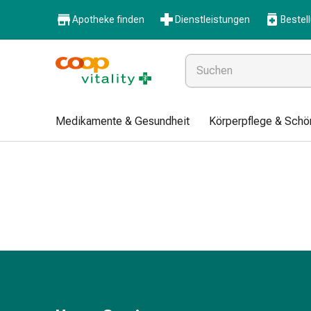
Medikamente
Apotheke finden
Dienstleistungen
Bestel
&
Gesundheit
Grippe
&
Erkältung
Halsbonbons
Medikamente & Gesundheit
Körperpflege & Schö
Grippe-
&
Erkältung
Medikamente
Halsschmerzen
Husten
&
Bronchitis
Inhalationsgeräte
&
Zubehör