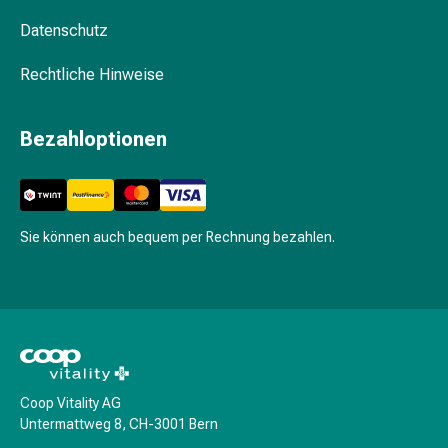
&
Datenschutz
Netzverbände
Verbandsmaterial
Rechtliche Hinweise
Verbrennungen
&
Bezahloptionen
Sonnenbrand
Verbandwechsel-
Sets
Wundauflagen
Wundbehandlung
Sie können auch bequem per Rechnung bezahlen.
Wundsprays
Wundverschlussstreifen
&
-
kleber
Ziehsalbe
Tupfer
Coop Vitality AG
Untermattweg 8, CH-3001 Bern
Ohren