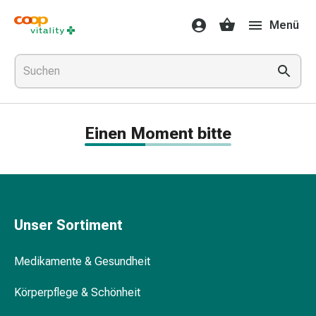
Medikamente
Menü
&
Gesundheit
Grippe
&
Erkältung
Halsbonbons
Einen Moment bitte
Grippe-
&
Erkältung
Medikamente
Halsschmerzen
Husten
Unser Sortiment
&
Bronchitis
Medikamente & Gesundheit
Inhalationsgeräte
&
Körperpflege & Schönheit
Zubehör