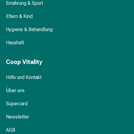
Ernährung & Sport
Nasenreiniger
Taschentücher
Eltern & Kind
Schnupfen
Wund-
Hygiene & Behandlung
&
Brandversorgung
Haushalt
Elastische
Wundbinden
Kompressen
Coop Vitality
Fingerverbände
Fixationspflaster
Hilfe und Kontakt
Gazen
Kompressionsbinden
Über uns
Pflaster
Supercard
Pflasterbinden,
Tapes
Newsletter
&
Zubehör
AGB
Schlauch-