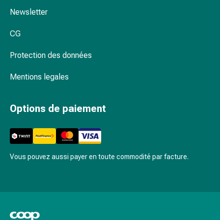
circulatoires
Newsletter
Arrêt
du
CG
tabac
Troubles
Protection des données
veineux
Troubles
Mentions legales
du
nerf
Options de paiement
cardiaque
Troubles
de
la
Vous pouvez aussi payer en toute commodité par facture.
mémoire
et
de
la
concentration
Allergies