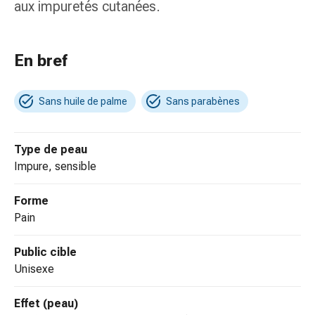
de
aux impuretés cutanées.
pansement,
tapes
et
En bref
accessoires
Pansements
Sans huile de palme
Sans parabènes
tubulaires
et
filets
Type de peau
Matériel
impure, sensible
de
pansement
Forme
Brûlures
pain
et
coups
Public cible
de
unisexe
soleil
Kits
Effet (peau)
de