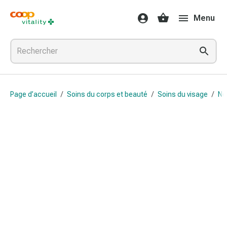
Médicaments
Menu
et
santé
Grippe
et
Refroidissement
Pastilles
Page d’accueil
/
Soins du corps et beauté
/
Soins du visage
/
Ne
pour
la
gorge
Médicaments
contre
la
grippe
et
le
rhume
Maux