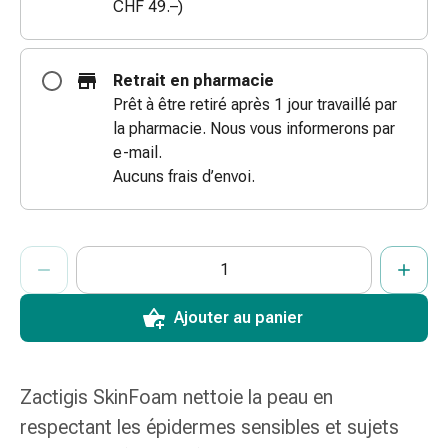
CHF 49.–)
des
brûlures
Bandes
Retrait en pharmacie
élastiques
Prêt à être retiré après 1 jour travaillé par
Compresses
la pharmacie. Nous vous informerons par
Pansements
e-mail.
pour
Aucuns frais d’envoi.
les
doigts
Pansements
ProductDetailPage.Aria.AddToCartQuantityControlInst
Indiquer le nombre d’unités de cet article à ajouter au panier.
Vous avez atteint la quantité maximale commandable pour cet 
Nous n’avons momentanément pas d’autres unités de cet artic
de
fixation
Gazes
Ajouter au panier
Bandes
de
compression
Zactigis SkinFoam nettoie la peau en
Pansements
respectant les épidermes sensibles et sujets
Bandes