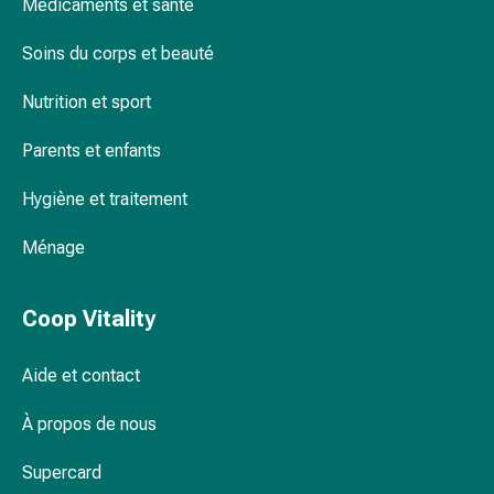
Inflammation
Médicaments et santé
des
Soins du corps et beauté
yeux
Pansements
Nutrition et sport
pour
les
Parents et enfants
yeux
Hygiène
Hygiène et traitement
des
yeux
Ménage
Cœur
et
Coop Vitality
Circulation
Thérapie
cardiaque
Aide et contact
Bas
À propos de nous
de
contention
Supercard
Troubles