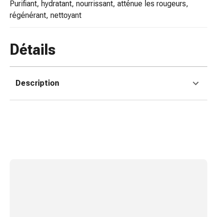
purifiant, hydratant, nourrissant, atténue les rougeurs,
changement
régénérant, nettoyant
de
pansements
Pansements
Détails
adhésifs
Traitement
des
Description
plaies
Sprays
pour
les
plaies
Bandes
de
fermeture
de
plaies
et
adhésifs