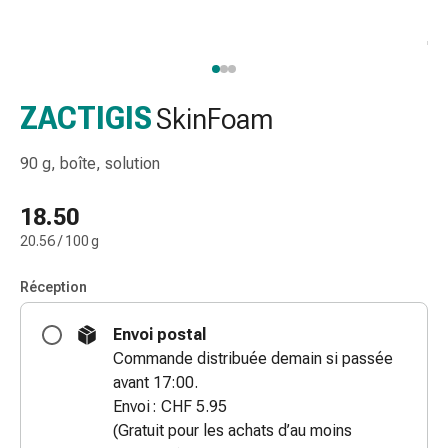
de
gorge
Toux
et
bronchite
ZACTIGIS
SkinFoam
Inhalateurs
et
90 g, boîte, solution
accessoires
Nettoyeur
18.50
de
20.56 / 100 g
nez
Mouchoirs
Réception
en
papier
Envoi postal
Rhume
Commande distribuée demain si passée
Soins
avant 17:00.
des
Envoi : CHF 5.95
plaies
(Gratuit pour les achats d’au moins
et