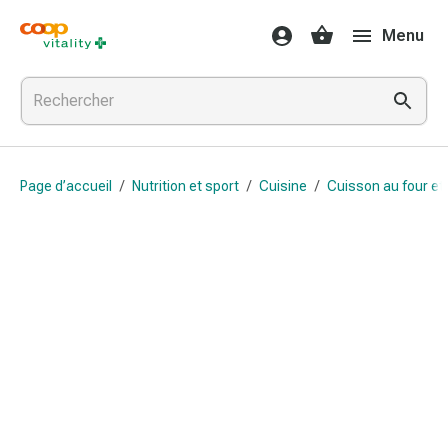
Médicaments
Menu
et
santé
Grippe
et
Refroidissement
Pastilles
Page d’accueil
/
Nutrition et sport
/
Cuisine
/
Cuisson au four et
pour
la
gorge
Médicaments
contre
la
grippe
et
le
rhume
Maux