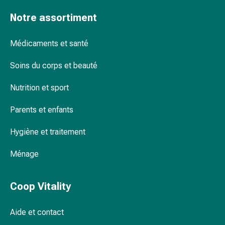
changement
Notre assortiment
de
pansements
Pansements
Médicaments et santé
adhésifs
Soins du corps et beauté
Traitement
des
Nutrition et sport
plaies
Sprays
Parents et enfants
pour
les
Hygiène et traitement
plaies
Bandes
Ménage
de
fermeture
Coop Vitality
de
plaies
et
Aide et contact
adhésifs