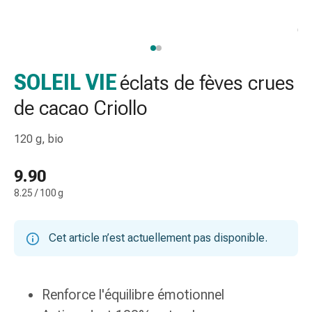
de
gorge
Toux
et
bronchite
SOLEIL VIE
éclats de fèves crues
Inhalateurs
de cacao Criollo
et
accessoires
120 g, bio
Nettoyeur
de
9.90
nez
Mouchoirs
8.25 / 100 g
en
papier
Cet article n’est actuellement pas disponible.
Rhume
Soins
des
plaies
Renforce l'équilibre émotionnel
et