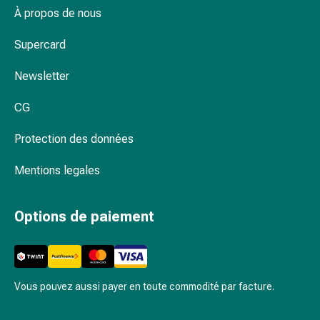
À propos de nous
Pommade
à
Supercard
tirer
Tampons
Newsletter
médicaux
Oreilles
CG
et
yeux
Protection des données
Troubles
de
Mentions legales
l'oreille
Soins
Options de paiement
des
oreilles
Gouttes
pour
Vous pouvez aussi payer en toute commodité par facture.
les
yeux