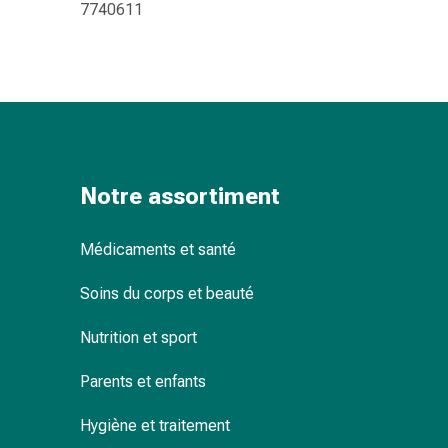
7740611
changement
de
pansements
Pansements
adhésifs
Traitement
des
plaies
Notre assortiment
Sprays
pour
Médicaments et santé
les
plaies
Soins du corps et beauté
Bandes
de
Nutrition et sport
fermeture
de
Parents et enfants
plaies
et
Hygiène et traitement
adhésifs