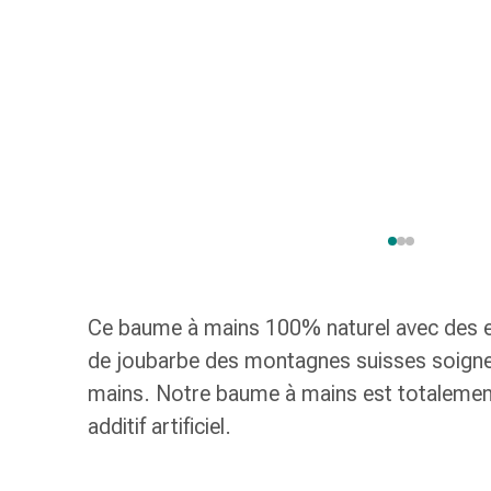
de
gorge
Toux
et
bronchite
Inhalateurs
et
accessoires
Nettoyeur
de
nez
Mouchoirs
Ce baume à mains 100% naturel avec des ex
en
papier
de joubarbe des montagnes suisses soigne,
Rhume
mains. Notre baume à mains est totalemen
Soins
additif artificiel.
des
plaies
et