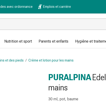
es avec ordonnance
Emplois et carrière
Nutrition et sport
Parents et enfants
Hygiène et traitem
ins et des pieds
/
Crème et lotion pour les mains
PURALPINA
Edel
mains
30 ml, pot, baume