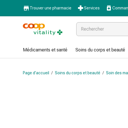
Médicaments
Trouver une pharmacie
Services
Command
et
santé
Grippe
et
Refroidissement
Pastilles
Médicaments et santé
Soins du corps et beauté
pour
la
gorge
Page d’accueil
/
Soins du corps et beauté
/
Soin des ma
Médicaments
contre
la
grippe
et
le
rhume
Maux