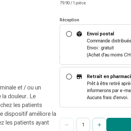
79.90 / 1 pièce
Réception
Envoi postal
Commande distribuée
Envoi : gratuit
(Achat d’au moins CH
Retrait en pharmac
Prêt à être retiré apr
minale et / ou un
informerons par e-mai
 la douleur. Le
Aucuns frais d’envoi.
 chez les patients
e dispositif améliore la
ProductDetailPage.Aria.Add
Indiquer le nombre d’unités de cet ar
Vous avez atteint la quantité maxi
Nous n’avons momentanément pas d’a
z les patients ayant