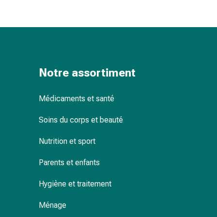
changement
de
pansements
Pansements
adhésifs
Traitement
Notre assortiment
des
plaies
Sprays
Médicaments et santé
pour
Soins du corps et beauté
les
plaies
Nutrition et sport
Bandes
de
Parents et enfants
fermeture
de
Hygiène et traitement
plaies
et
Ménage
adhésifs