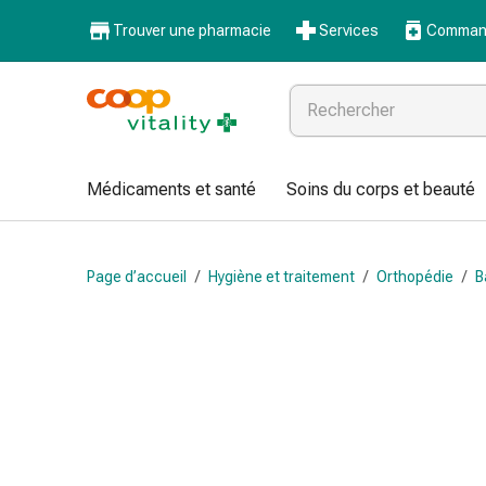
Médicaments
Trouver une pharmacie
Services
Command
et
santé
Grippe
et
Refroidissement
Pastilles
Médicaments et santé
Soins du corps et beauté
pour
la
gorge
Page d’accueil
/
Hygiène et traitement
/
Orthopédie
/
B
Médicaments
contre
la
grippe
et
le
rhume
Maux