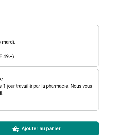
 mardi.
F 49.–)
ie
ès 1 jour travaillé par la pharmacie. Nous vous
l.
ToCartQuantityControlInstruction
ticle à ajouter au panier.
male commandable pour cet article.
utres unités de cet article en stock
Ajouter au panier