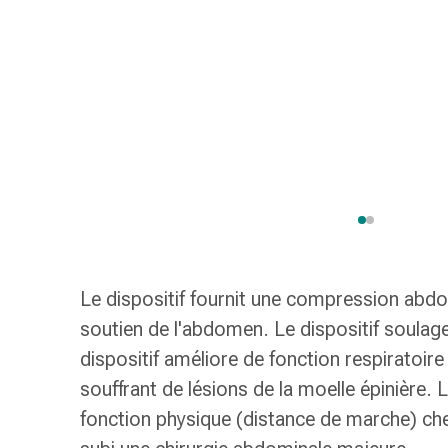
de
gorge
Toux
et
bronchite
Inhalateurs
et
accessoires
Nettoyeur
de
nez
Mouchoirs
Le dispositif fournit une compression abdo
en
papier
soutien de l'abdomen. Le dispositif soulage
Rhume
dispositif améliore de fonction respiratoire
Soins
souffrant de lésions de la moelle épinière. L
des
fonction physique (distance de marche) che
plaies
et