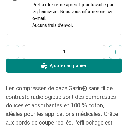
Prêt à être retiré après 1 jour travaillé par
des
la pharmacie. Nous vous informerons par
brûlures
e-mail.
Bandes
Aucuns frais d’envoi.
élastiques
Compresses
Pansements
ProductDetailPage.Aria.AddToCartQuantityControlInst
pour
Indiquer le nombre d’unités de cet article à ajouter au panier.
Vous avez atteint la quantité maximale commandable pour cet 
Nous n’avons momentanément pas d’autres unités de cet artic
les
doigts
Ajouter au panier
Pansements
de
fixation
Les compresses de gaze Gazin® sans fil de
Gazes
Bandes
contraste radiologique sont des compresses
de
douces et absorbantes en 100 % coton,
compression
idéales pour les applications médicales. Grâce
Pansements
aux bords de coupe repliés, l'effilochage est
Bandes