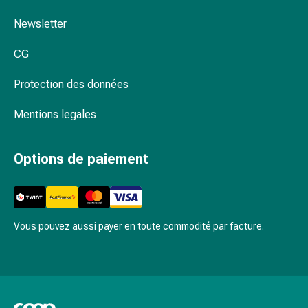
Inflammation
des
Newsletter
yeux
Pansements
CG
pour
Protection des données
les
yeux
Mentions legales
Hygiène
des
yeux
Options de paiement
Cœur
et
Circulation
Thérapie
Vous pouvez aussi payer en toute commodité par facture.
cardiaque
Bas
de
contention
Troubles