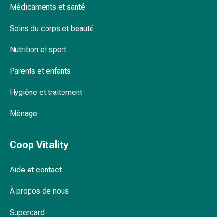
Médicaments et santé
Pommade
à
Soins du corps et beauté
tirer
Tampons
Nutrition et sport
médicaux
Oreilles
Parents et enfants
et
yeux
Hygiène et traitement
Troubles
Ménage
de
l'oreille
Soins
Coop Vitality
des
oreilles
Aide et contact
Gouttes
pour
À propos de nous
les
yeux
Supercard