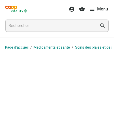
Médicaments
Menu
et
santé
Grippe
et
Refroidissement
Pastilles
Page d’accueil
/
Médicaments et santé
/
Soins des plaies et des 
pour
la
gorge
Médicaments
contre
la
grippe
et
le
rhume
Maux