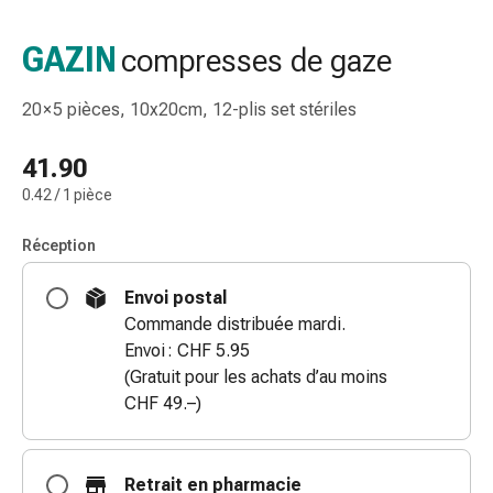
de
gorge
GAZIN
compresses de gaze
Toux
et
20 × 5 pièces, 10x20cm, 12-plis set stériles
bronchite
Inhalateurs
41.90
et
0.42 / 1 pièce
accessoires
Nettoyeur
Réception
de
nez
Envoi postal
Mouchoirs
Commande distribuée mardi.
en
Envoi : CHF 5.95
papier
(Gratuit pour les achats d’au moins
Rhume
CHF 49.–)
Soins
des
plaies
Retrait en pharmacie
et