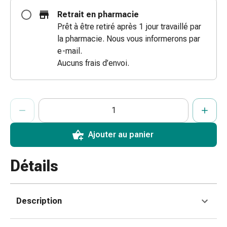
des
Retrait en pharmacie
brûlures
Prêt à être retiré après 1 jour travaillé par
Bandes
la pharmacie. Nous vous informerons par
élastiques
e-mail.
Compresses
Aucuns frais d’envoi.
Pansements
pour
les
ProductDetailPage.Aria.AddToCartQuantityControlInst
Indiquer le nombre d’unités de cet article à ajouter au panier.
Vous avez atteint la quantité maximale commandable pour cet 
Nous n’avons momentanément pas d’autres unités de cet artic
doigts
Pansements
de
Ajouter au panier
fixation
Gazes
Détails
Bandes
de
compression
Description
Pansements
Bandes