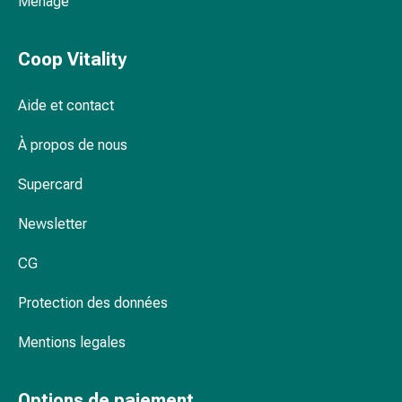
Ménage
Pommade
à
Coop Vitality
tirer
Tampons
médicaux
Aide et contact
Oreilles
À propos de nous
et
yeux
Supercard
Troubles
de
Newsletter
l'oreille
Soins
CG
des
oreilles
Protection des données
Gouttes
pour
Mentions legales
les
yeux
Options de paiement