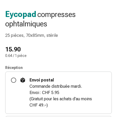
de
gorge
Eycopad
compresses
Toux
ophtalmiques
et
bronchite
Inhalateurs
25 pièces, 70x85mm, stérile
et
accessoires
15.90
Nettoyeur
0.64 / 1 pièce
de
nez
Réception
Mouchoirs
en
Envoi postal
papier
Commande distribuée mardi.
Rhume
Envoi : CHF 5.95
Soins
(Gratuit pour les achats d’au moins
des
CHF 49.–)
plaies
et