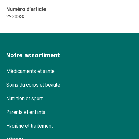
changement
Numéro d’article
de
2930335
pansements
Pansements
adhésifs
Traitement
des
Notre assortiment
plaies
Sprays
pour
Médicaments et santé
les
Soins du corps et beauté
plaies
Bandes
Nutrition et sport
de
fermeture
Parents et enfants
de
plaies
Hygiène et traitement
et
adhésifs