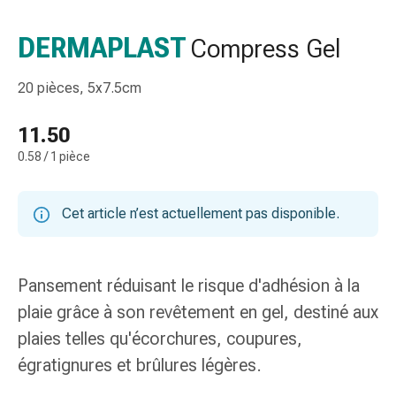
de
gorge
DERMAPLAST
Compress Gel
Toux
et
20 pièces, 5x7.5cm
bronchite
Inhalateurs
11.50
et
0.58 / 1 pièce
accessoires
Nettoyeur
de
Cet article n’est actuellement pas disponible.
nez
Mouchoirs
en
Pansement réduisant le risque d'adhésion à la
papier
Rhume
plaie grâce à son revêtement en gel, destiné aux
Soins
plaies telles qu'écorchures, coupures,
des
égratignures et brûlures légères.
plaies
et