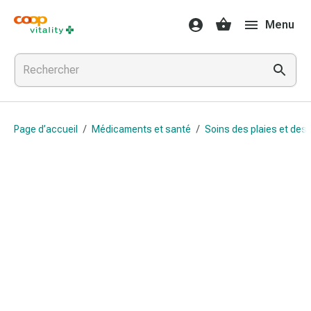
Médicaments
Menu
et
santé
Grippe
et
Refroidissement
Pastilles
Page d’accueil
/
Médicaments et santé
/
Soins des plaies et des 
pour
la
gorge
Médicaments
contre
la
grippe
et
le
rhume
Maux