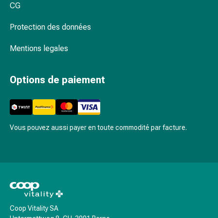
CG
Pommade
à
Protection des données
tirer
Tampons
Mentions legales
médicaux
Oreilles
Options de paiement
et
yeux
Troubles
de
l'oreille
Vous pouvez aussi payer en toute commodité par facture.
Soins
des
oreilles
Gouttes
pour
les
yeux
Coop Vitality SA