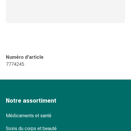
de
pansement,
tapes
et
accessoires
Pansements
tubulaires
et
filets
Numéro d’article
Matériel
7774245
de
pansement
Brûlures
et
coups
Notre assortiment
de
soleil
Médicaments et santé
Kits
de
Soins du corps et beauté