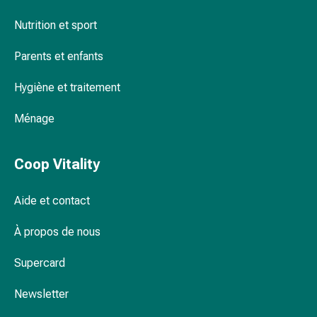
changement
de
Nutrition et sport
pansements
Parents et enfants
Pansements
adhésifs
Hygiène et traitement
Traitement
des
Ménage
plaies
Sprays
pour
Coop Vitality
les
plaies
Aide et contact
Bandes
de
À propos de nous
fermeture
de
Supercard
plaies
Newsletter
et
adhésifs