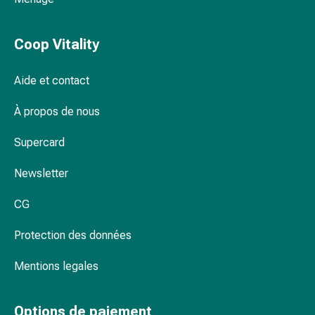
Inflammation
des
yeux
Coop Vitality
Pansements
pour
Aide et contact
les
yeux
À propos de nous
Hygiène
des
Supercard
yeux
Cœur
Newsletter
et
CG
Circulation
Thérapie
Protection des données
cardiaque
Bas
Mentions legales
de
contention
Troubles
Options de paiement