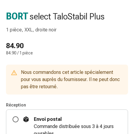
de
gorge
BORT
select TaloStabil Plus
Toux
et
1 pièce, XXL, droite noir
bronchite
Inhalateurs
84.90
et
84.90 / 1 pièce
accessoires
Nettoyeur
de
Nous commandons cet article spécialement
nez
pour vous auprès du fournisseur. Il ne peut donc
Mouchoirs
pas être retourné.
en
papier
Rhume
Réception
Soins
des
Envoi postal
plaies
Commande distribuée sous 3 à 4 jours
et
ouvrables.