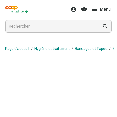
Médicaments
Menu
et
santé
Grippe
et
Refroidissement
Pastilles
Page d’accueil
/
Hygiène et traitement
/
Bandages et Tapes
/
Ba
pour
la
gorge
Médicaments
contre
la
grippe
et
le
rhume
Maux