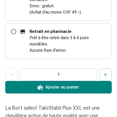
des
Envoi : gratuit
brûlures
(Achat d’au moins CHF 49.–)
Bandes
élastiques
Compresses
Retrait en pharmacie
Pansements
Prêt à être retiré dans 3 à 4 jours
pour
ouvrables.
les
Aucuns frais d’envoi.
doigts
Pansements
de
ProductDetailPage.Aria.AddToCartQuantityControlInst
Indiquer le nombre d’unités de cet article à ajouter au panier.
Vous avez atteint la quantité maximale commandable pour cet 
Nous n’avons momentanément pas d’autres unités de cet artic
fixation
Gazes
Bandes
Ajouter au panier
de
compression
Pansements
La Bort select TaloStabil Plus XXL est une
Bandes
chevillière active de haute qualité avec une