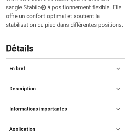
de
sangle Stabilo® à positionnement flexible. Elle
pansement,
tapes
offre un confort optimal et soutient la
et
stabilisation du pied dans différentes positions.
accessoires
Pansements
tubulaires
Détails
et
filets
Matériel
En bref
de
pansement
Brûlures
Description
et
coups
de
Informations importantes
soleil
Kits
de
Application