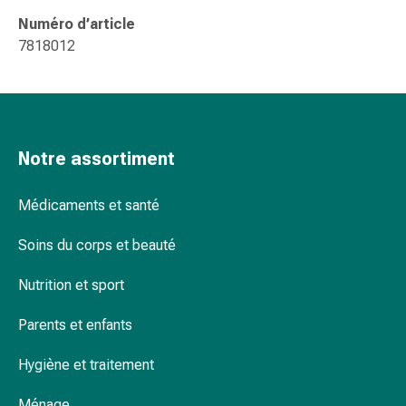
Pommade
Numéro d’article
à
7818012
tirer
Tampons
médicaux
Oreilles
et
Notre assortiment
yeux
Troubles
Médicaments et santé
de
l'oreille
Soins du corps et beauté
Soins
des
Nutrition et sport
oreilles
Gouttes
Parents et enfants
pour
Hygiène et traitement
les
yeux
Ménage