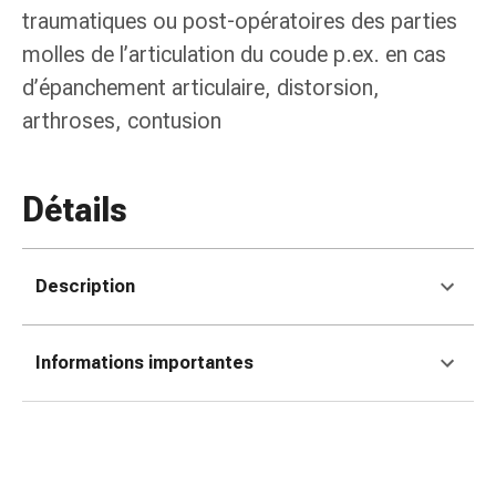
de
traumatiques ou post-opératoires des parties
pansement,
molles de l’articulation du coude p.ex. en cas
tapes
et
d’épanchement articulaire, distorsion,
accessoires
arthroses, contusion
Pansements
tubulaires
et
Détails
filets
Matériel
de
Description
pansement
Brûlures
et
Informations importantes
coups
de
soleil
Kits
de