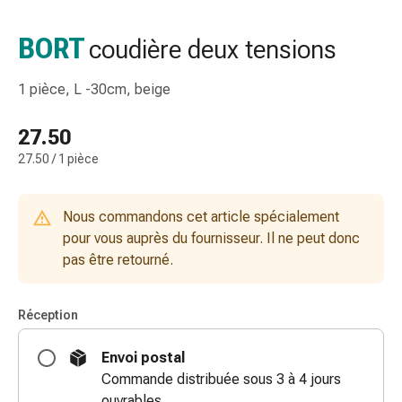
de
gorge
BORT
coudière deux tensions
Toux
et
1 pièce, L -30cm, beige
bronchite
Inhalateurs
27.50
et
27.50 / 1 pièce
accessoires
Nettoyeur
de
Nous commandons cet article spécialement
nez
pour vous auprès du fournisseur. Il ne peut donc
Mouchoirs
pas être retourné.
en
papier
Rhume
Réception
Soins
des
Envoi postal
plaies
Commande distribuée sous 3 à 4 jours
et
ouvrables.