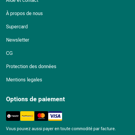
Aide et contact
Inflammation
des
À propos de nous
yeux
Pansements
Supercard
pour
les
Newsletter
yeux
Hygiène
CG
des
yeux
Protection des données
Cœur
Mentions legales
et
Circulation
Thérapie
Options de paiement
cardiaque
Bas
de
contention
Vous pouvez aussi payer en toute commodité par facture.
Troubles