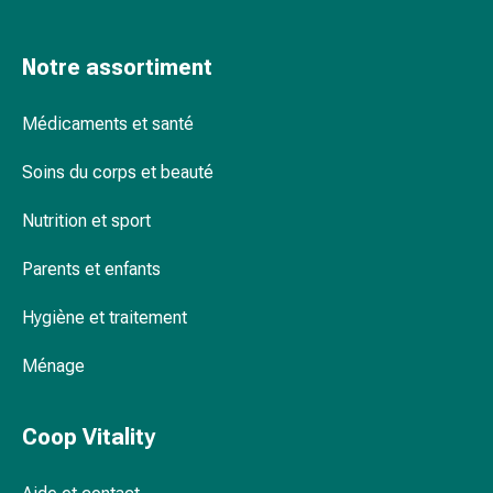
Pommade
à
Notre assortiment
tirer
Tampons
Médicaments et santé
médicaux
Oreilles
Soins du corps et beauté
et
yeux
Nutrition et sport
Troubles
de
Parents et enfants
l'oreille
Soins
Hygiène et traitement
des
oreilles
Ménage
Gouttes
pour
Coop Vitality
les
yeux