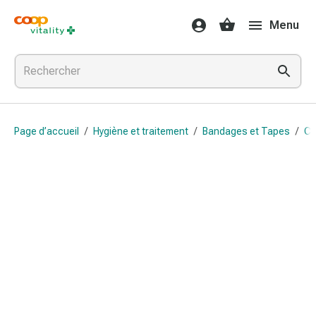
Médicaments
Menu
et
santé
Grippe
et
Refroidissement
Pastilles
Page d’accueil
/
Hygiène et traitement
/
Bandages et Tapes
/
Co
pour
la
gorge
Médicaments
contre
la
grippe
et
le
rhume
Maux