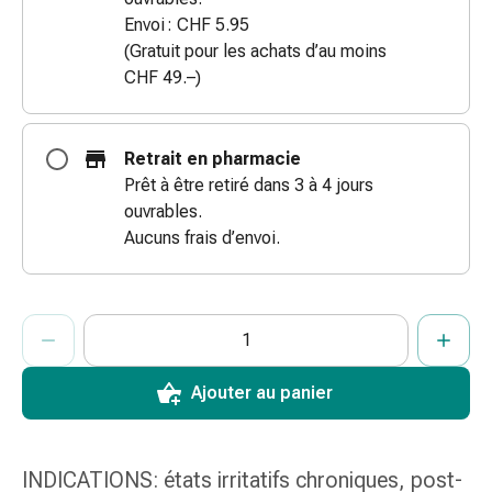
des
Envoi : CHF 5.95
brûlures
(Gratuit pour les achats d’au moins
Bandes
CHF 49.–)
élastiques
Compresses
Pansements
Retrait en pharmacie
pour
Prêt à être retiré dans 3 à 4 jours
les
ouvrables.
doigts
Aucuns frais d’envoi.
Pansements
de
fixation
ProductDetailPage.Aria.AddToCartQuantityControlInst
Indiquer le nombre d’unités de cet article à ajouter au panier.
Vous avez atteint la quantité maximale commandable pour cet 
Nous n’avons momentanément pas d’autres unités de cet artic
Gazes
Bandes
de
Ajouter au panier
compression
Pansements
Bandes
INDICATIONS: états irritatifs chroniques, post-