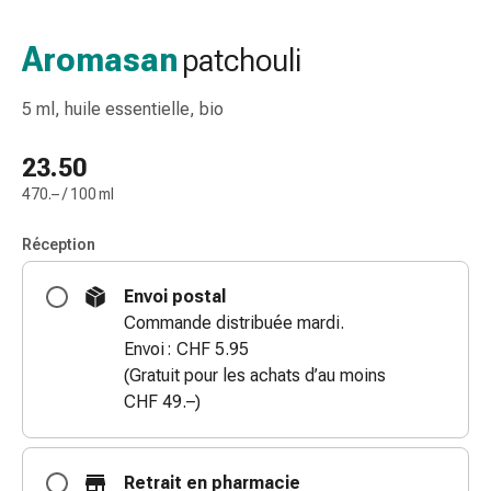
de
gorge
Aromasan
patchouli
Toux
et
5 ml, huile essentielle, bio
bronchite
Inhalateurs
23.50
et
470.– / 100 ml
accessoires
Nettoyeur
Réception
de
nez
Envoi postal
Mouchoirs
Commande distribuée mardi.
en
Envoi : CHF 5.95
papier
(Gratuit pour les achats d’au moins
Rhume
CHF 49.–)
Soins
des
plaies
Retrait en pharmacie
et