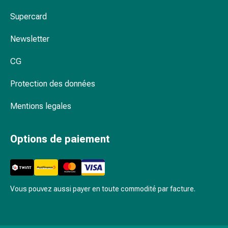
circulatoires
Supercard
Arrêt
du
Newsletter
tabac
Troubles
CG
veineux
Coagulation
Protection des données
du
sang
Mentions legales
Troubles
du
Options de paiement
nerf
cardiaque
Troubles
de
la
Vous pouvez aussi payer en toute commodité par facture.
mémoire
et
de