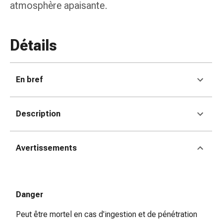
de
atmosphère apaisante.
pansement,
tapes
et
Détails
accessoires
Pansements
tubulaires
En bref
et
filets
Matériel
Description
de
pansement
Brûlures
Avertissements
et
coups
de
soleil
Danger
Kits
Peut être mortel en cas d'ingestion et de pénétration
de