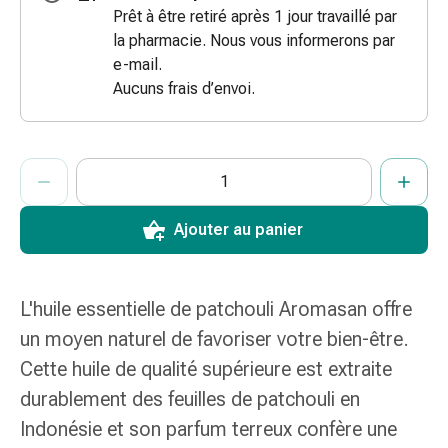
Prêt à être retiré après 1 jour travaillé par
des
la pharmacie. Nous vous informerons par
brûlures
e-mail.
Bandes
Aucuns frais d’envoi.
élastiques
Compresses
Pansements
ProductDetailPage.Aria.AddToCartQuantityControlInst
pour
Indiquer le nombre d’unités de cet article à ajouter au panier.
Vous avez atteint la quantité maximale commandable pour cet 
Nous n’avons momentanément pas d’autres unités de cet artic
les
doigts
Ajouter au panier
Pansements
de
fixation
L'huile essentielle de patchouli Aromasan offre
Gazes
Bandes
un moyen naturel de favoriser votre bien-être.
de
Cette huile de qualité supérieure est extraite
compression
durablement des feuilles de patchouli en
Pansements
Indonésie et son parfum terreux confère une
Bandes