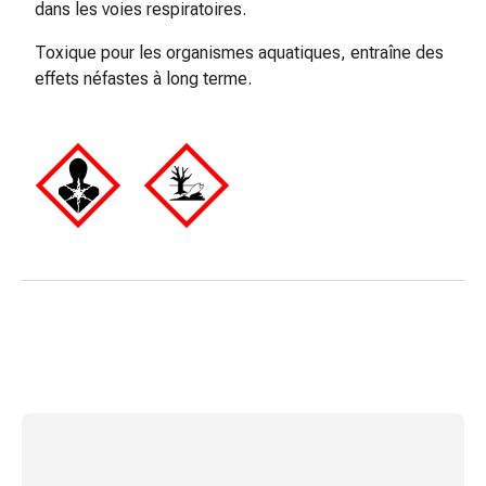
dans les voies respiratoires.
changement
de
Toxique pour les organismes aquatiques, entraîne des
pansements
effets néfastes à long terme.
Pansements
adhésifs
Traitement
des
plaies
Sprays
pour
les
plaies
Bandes
de
fermeture
de
plaies
et
adhésifs