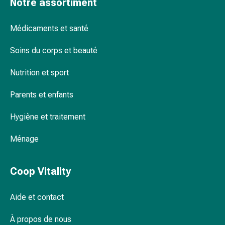
Notre assortiment
Inflammation
des
yeux
Médicaments et santé
Pansements
pour
Soins du corps et beauté
les
Nutrition et sport
yeux
Hygiène
Parents et enfants
des
yeux
Hygiène et traitement
Cœur
et
Ménage
Circulation
Thérapie
Coop Vitality
cardiaque
Bas
de
Aide et contact
contention
Troubles
À propos de nous