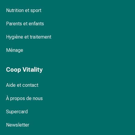
Inflammation
des
Nutrition et sport
yeux
Pansements
Parents et enfants
pour
Hygiène et traitement
les
yeux
Ménage
Hygiène
des
yeux
Coop Vitality
Cœur
et
Aide et contact
Circulation
Thérapie
À propos de nous
cardiaque
Bas
Supercard
de
contention
Newsletter
Troubles