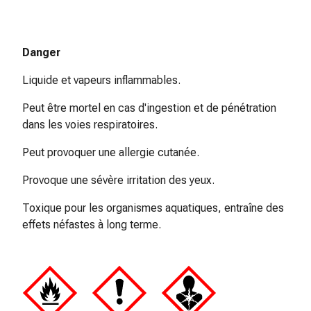
de
pansement,
tapes
et
Danger
accessoires
Liquide et vapeurs inflammables.
Pansements
tubulaires
Peut être mortel en cas d'ingestion et de pénétration
et
dans les voies respiratoires.
filets
Matériel
Peut provoquer une allergie cutanée.
de
Provoque une sévère irritation des yeux.
pansement
Brûlures
Toxique pour les organismes aquatiques, entraîne des
et
effets néfastes à long terme.
coups
de
soleil
Kits
de