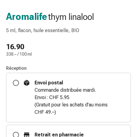
de
gorge
Aromalife
thym linalool
Toux
et
5 ml, flacon, huile essentielle, BIO
bronchite
Inhalateurs
16.90
et
338.– / 100 ml
accessoires
Nettoyeur
Réception
de
nez
Envoi postal
Mouchoirs
Commande distribuée mardi.
en
Envoi : CHF 5.95
papier
(Gratuit pour les achats d’au moins
Rhume
CHF 49.–)
Soins
des
plaies
Retrait en pharmacie
et