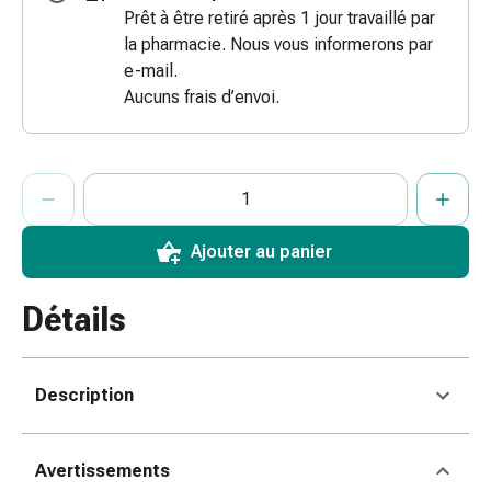
Prêt à être retiré après 1 jour travaillé par
des
la pharmacie. Nous vous informerons par
brûlures
e-mail.
Bandes
Aucuns frais d’envoi.
élastiques
Compresses
Pansements
ProductDetailPage.Aria.AddToCartQuantityControlInst
pour
Indiquer le nombre d’unités de cet article à ajouter au panier.
Vous avez atteint la quantité maximale commandable pour cet 
Nous n’avons momentanément pas d’autres unités de cet artic
les
doigts
Ajouter au panier
Pansements
de
fixation
Détails
Gazes
Bandes
de
Description
compression
Pansements
Bandes
Avertissements