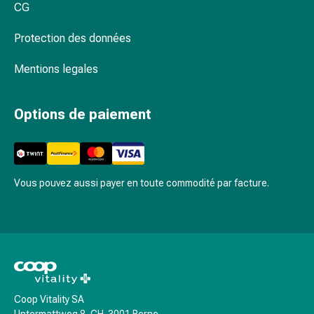
CG
circulatoires
Arrêt
Protection des données
du
tabac
Mentions legales
Troubles
veineux
Troubles
Options de paiement
du
nerf
cardiaque
Troubles
Vous pouvez aussi payer en toute commodité par facture.
de
la
mémoire
et
de
la
concentration
Coop Vitality SA
Allergies