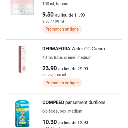
circulatoires
100 ml, baume
Arrêt
9.50
au lieu de 11.90
du
9.50 / 100 ml
tabac
Promotion en ligne
Troubles
veineux
Coagulation
DERMAFORA
Water CC Cream
du
sang
40 ml, tube, crème, medium
Troubles
23.90
au lieu de 29.90
du
59.75 / 100 ml
nerf
Promotion en ligne
cardiaque
Troubles
de
COMPEED
pansement durillons
la
6 pièces, box, medium
mémoire
et
10.30
au lieu de 12.90
de