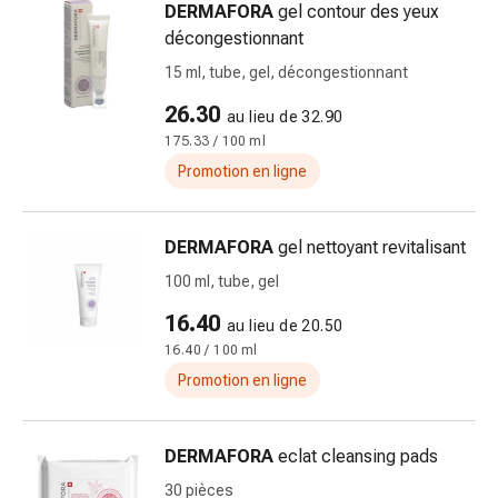
de
DERMAFORA
gel contour des yeux
pansement,
décongestionnant
tapes
15 ml, tube, gel, décongestionnant
et
accessoires
26.30
au lieu de 32.90
Pansements
175.33 / 100 ml
tubulaires
Promotion en ligne
et
filets
Matériel
DERMAFORA
gel nettoyant revitalisant
de
100 ml, tube, gel
pansement
16.40
Brûlures
au lieu de 20.50
et
16.40 / 100 ml
coups
Promotion en ligne
de
soleil
Kits
DERMAFORA
eclat cleansing pads
de
30 pièces