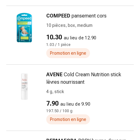
vomissements
Digestion,
ballonnements
COMPEED
pansement cors
et
10 pièces, box, medium
crampes
10.30
Constipation
au lieu de 12.90
1.03 / 1 pièce
Soins
médicaux
Promotion en ligne
de
la
AVENE
Cold Cream Nutrition stick
peau
lèvres nourrissant
Eczéma
et
4 g, stick
démangeaisons
7.90
au lieu de 9.90
Cors
197.50 / 100 g
et
Promotion en ligne
verrues
Mycose
des