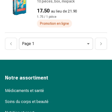
10 pièces, box, mixpack
Maux
de
17.50
au lieu de 21.90
tête
1.75 / 1 pièce
et
Promotion en ligne
migraines
Douleurs
musculaires
Page 1
et
articulaires
Antidouleurs
Traitement
de
la
Notre assortiment
douleur
Refroidir
Médicaments et santé
Réchauffer
Stress
Soins du corps et beauté
et
sommeil