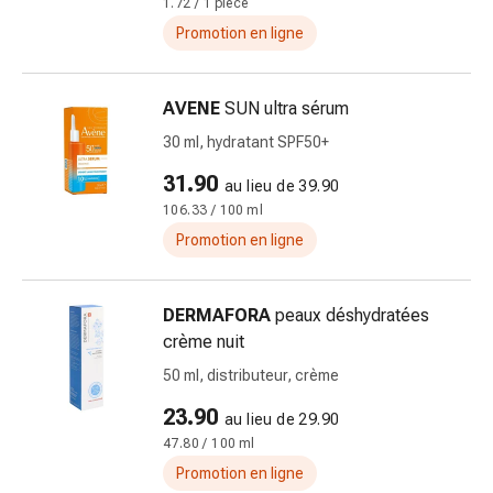
1.72 / 1 pièce
la
Promotion en ligne
concentration
Allergies
et
AVENE
SUN ultra sérum
rhume
30 ml, hydratant SPF50+
des
foins
31.90
au lieu de 39.90
Antiallergiques
106.33 / 100 ml
Peau
Promotion en ligne
Nez
Gastro-
intestinal
DERMAFORA
peaux déshydratées
Diarrhée
crème nuit
Hémorroïdes
50 ml, distributeur, crème
Brûlures
23.90
d'estomac
au lieu de 29.90
Nausées
47.80 / 100 ml
et
Promotion en ligne