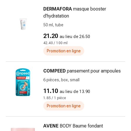
Inflammation
des
DERMAFORA
masque booster
yeux
d'hydratation
Pansements
50 ml, tube
pour
21.20
les
au lieu de 26.50
yeux
42.40 / 100 ml
Hygiène
Promotion en ligne
des
yeux
Cœur
COMPEED
pansement pour ampoules
et
6 pièces, box, small
Circulation
11.10
Thérapie
au lieu de 13.90
1.85 / 1 pièce
cardiaque
Bas
Promotion en ligne
de
contention
AVENE
BODY Baume fondant
Troubles