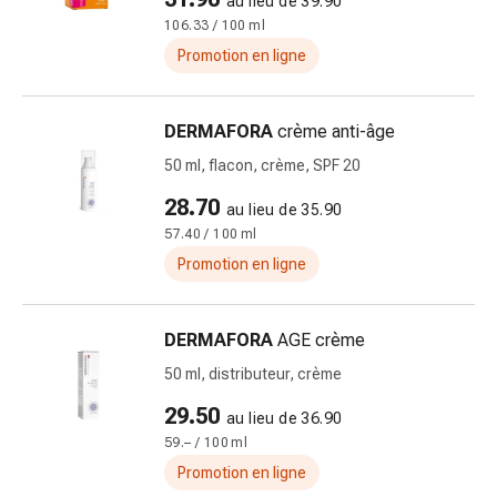
au lieu de 39.90
Remèdes
106.33 / 100 ml
naturels
Promotion en ligne
Thérapie
par
les
DERMAFORA
crème anti-âge
fleurs
50 ml, flacon, crème, SPF 20
de
28.70
Bach
au lieu de 35.90
À
57.40 / 100 ml
base
Promotion en ligne
de
bourgeons
de
DERMAFORA
AGE crème
plantes
50 ml, distributeur, crème
Homéopathie
29.50
Phytothérapie
au lieu de 36.90
59.– / 100 ml
Sel
de
Promotion en ligne