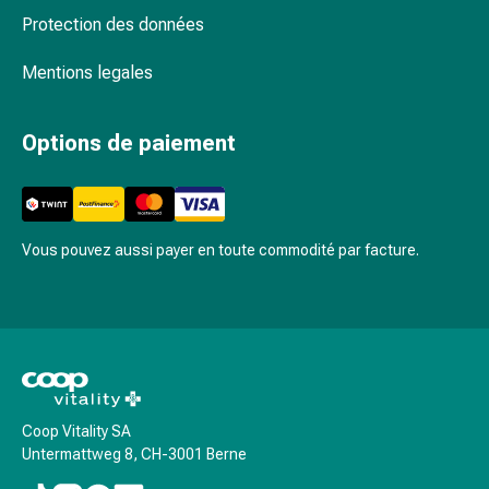
Maladies
Protection des données
neurologiques
Sensation
Mentions legales
de
vertige
Métabolisme
Options de paiement
Ostéoporose
Immunosuppresseurs
Protection
et
Vous pouvez aussi payer en toute commodité par facture.
produits
contre
les
insectes
Protection
contre
les
Coop Vitality SA
moustiques
Untermattweg 8, CH-3001 Berne
et