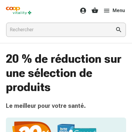
Médicaments
Menu
et
santé
Grippe
et
Refroidissement
Pastilles
20 % de réduction sur
pour
la
une sélection de
gorge
Médicaments
produits
contre
la
grippe
Le meilleur pour votre santé.
et
le
rhume
Maux