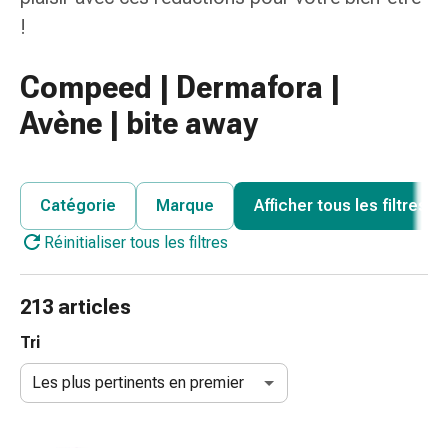
des
!
brûlures
Bandes
Compeed | Dermafora |
élastiques
Compresses
Avène | bite away
Pansements
pour
les
Catégorie
Marque
Afficher tous les filtres
doigts
Pansements
Réinitialiser tous les filtres
de
fixation
213 articles
Gazes
Bandes
Tri
de
compression
Les plus pertinents en premier
Pansements
Bandes