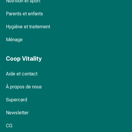
Nutrition et sport
Calmants
Sautes
Parents et enfants
d'humeur
Hygiène et traitement
Troubles
du
Ménage
sommeil
Rhonchopathie
(Ronflement)
Coop Vitality
Voies
respiratoires
Aide et contact
Médicaments
pour
À propos de nous
le
nez
Supercard
Troubles
respiratoires
Newsletter
Infections
CG
Varicelle