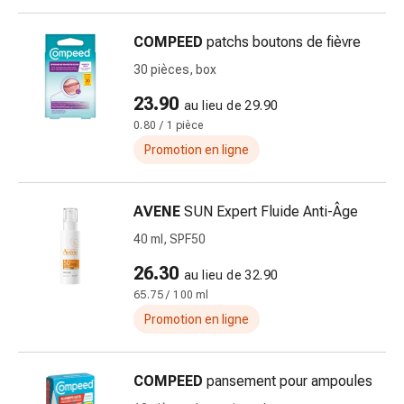
Schüssler
Spagyrie
COMPEED
patchs boutons de fièvre
Anthroposophiques
Rein,
30 pièces, box
vessie,
23.90
au lieu de 29.90
prostate
0.80 / 1 pièce
Troubles
Promotion en ligne
urinaires
Prostate
Troubles
AVENE
SUN Expert Fluide Anti-Âge
des
reins
40 ml, SPF50
et
26.30
au lieu de 32.90
de
65.75 / 100 ml
la
Promotion en ligne
vessie
Douleurs
et
COMPEED
pansement pour ampoules
fièvre