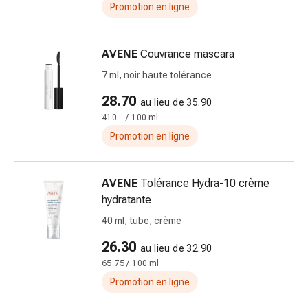
Promotion en ligne
Pommade
à
tirer
AVENE
Couvrance mascara
Tampons
7 ml, noir haute tolérance
médicaux
Oreilles
28.70
au lieu de 35.90
et
410.– / 100 ml
yeux
Promotion en ligne
Troubles
de
l'oreille
AVENE
Tolérance Hydra-10 crème
Soins
hydratante
des
40 ml, tube, crème
oreilles
Gouttes
26.30
au lieu de 32.90
pour
65.75 / 100 ml
les
Promotion en ligne
yeux