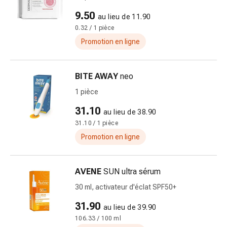
changement
9.50
de
au lieu de 11.90
0.32 / 1 pièce
pansements
Pansements
Promotion en ligne
adhésifs
Traitement
BITE AWAY
neo
des
plaies
1 pièce
Sprays
31.10
au lieu de 38.90
pour
31.10 / 1 pièce
les
Promotion en ligne
plaies
Bandes
de
AVENE
SUN ultra sérum
fermeture
de
30 ml, activateur d'éclat SPF50+
plaies
31.90
au lieu de 39.90
et
106.33 / 100 ml
adhésifs