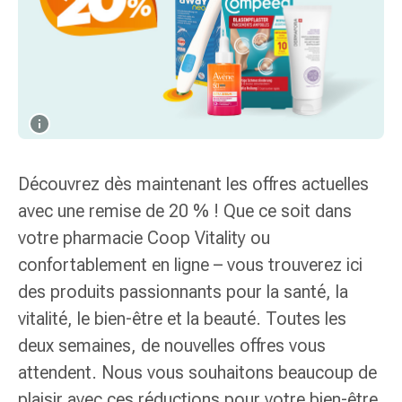
de
gorge
Toux
et
bronchite
Inhalateurs
et
accessoires
Découvrez dès maintenant les offres actuelles
Nettoyeur
de
avec une remise de 20 % ! Que ce soit dans
nez
votre pharmacie Coop Vitality ou
Mouchoirs
confortablement en ligne – vous trouverez ici
en
des produits passionnants pour la santé, la
papier
Rhume
vitalité, le bien-être et la beauté. Toutes les
Soins
deux semaines, de nouvelles offres vous
des
attendent. Nous vous souhaitons beaucoup de
plaies
plaisir avec ces réductions pour votre bien-être
et