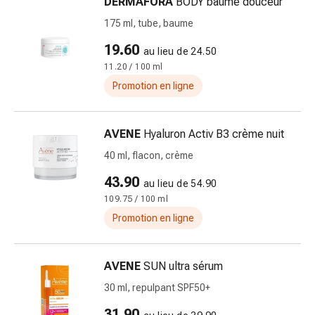
DERMAFORA
BODY baume douceur
ongles
et
175 ml, tube, baume
des
19.60
au lieu de 24.50
pieds
11.20 / 100 ml
Traitement
Promotion en ligne
des
cicatrices
Peau
AVENE
Hyaluron Activ B3 crème nuit
sèche
40 ml, flacon, crème
Transpiration
pathologique
43.90
au lieu de 54.90
Peau
109.75 / 100 ml
impure
Promotion en ligne
Boutons
de
fièvre
AVENE
SUN ultra sérum
Éruption
30 ml, repulpant SPF50+
cutanée
Acné
31.90