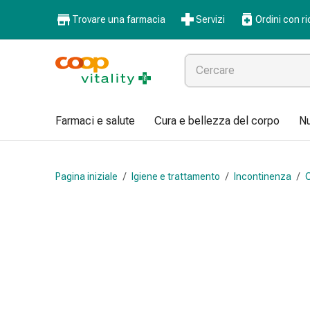
Farmaci
Trovare una farmacia
Servizi
Ordini con ri
e
salute
Influenza
e
raffreddore
Pastiglie
Farmaci e salute
Cura e bellezza del corpo
Nu
per
la
gola
Pagina iniziale
/
Igiene e trattamento
/
Incontinenza
/
C
Farmaci
per
l'influenza
e
il
raffreddore
Mal
di