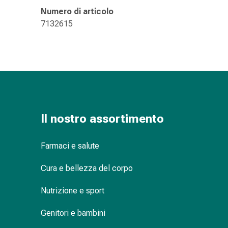
delle
Numero di articolo
ferite
7132615
Spray
per
ferite
Strisce
e
adesivi
per
la
Il nostro assortimento
chiusura
delle
Farmaci e salute
ferite
Unguento
Cura e bellezza del corpo
per
il
Nutrizione e sport
tiraggio
Genitori e bambini
Tamponi
medicali