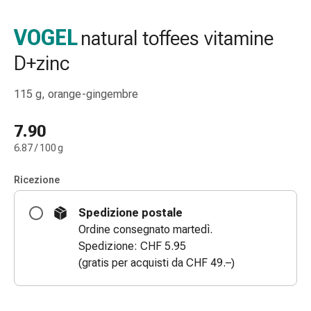
gola
Tosse
VOGEL
natural toffees vitamine
e
D+zinc
bronchite
Inalatori
e
115 g, orange-gingembre
accessori
Detergente
7.90
per
6.87 / 100 g
il
naso
Ricezione
Tessuti
Raffreddore
Spedizione postale
Cura
Ordine consegnato martedì.
delle
Spedizione: CHF 5.95
ferite
(gratis per acquisti da CHF 49.–)
e
delle
ustioni