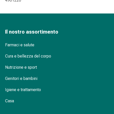
4901220
delle
ferite
Spray
per
ferite
Il nostro assortimento
Strisce
e
Farmaci e salute
adesivi
per
Cura e bellezza del corpo
la
chiusura
Nutrizione e sport
delle
ferite
Genitori e bambini
Unguento
per
Igiene e trattamento
il
tiraggio
Casa
Tamponi
medicali