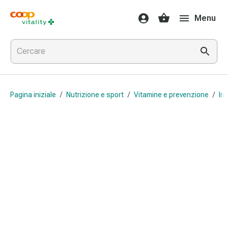
Farmaci
Menu
e
salute
Influenza
e
raffreddore
Pastiglie
Pagina iniziale
/
Nutrizione e sport
/
Vitamine e prevenzione
/
Int
per
la
gola
Farmaci
per
l'influenza
e
il
raffreddore
Mal
di