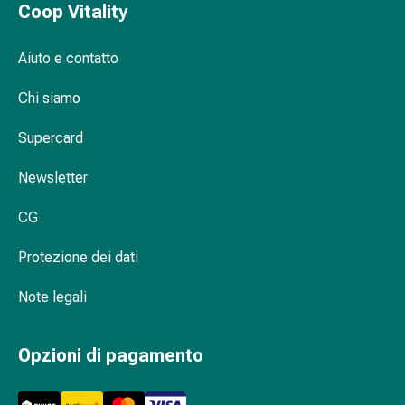
Coop Vitality
Orecchie
e
Aiuto e contatto
occhi
Disturbi
Chi siamo
dell'orecchio
Cura
Supercard
delle
orecchie
Newsletter
Gocce
oculari
CG
Infiammazione
degli
Protezione dei dati
occhi
Note legali
Bende
per
gli
Opzioni di pagamento
occhi
Igiene