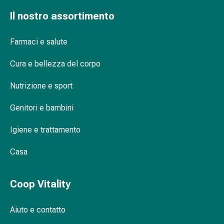
delle
Il nostro assortimento
ferite
Spray
per
Farmaci e salute
ferite
Cura e bellezza del corpo
Strisce
e
Nutrizione e sport
adesivi
per
Genitori e bambini
la
chiusura
Igiene e trattamento
delle
ferite
Casa
Unguento
per
Coop Vitality
il
tiraggio
Tamponi
Aiuto e contatto
medicali