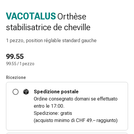
gola
Tosse
VACOTALUS
Orthèse
e
stabilisatrice de cheville
bronchite
Inalatori
e
1 pezzo, position réglable standard gauche
accessori
Detergente
99.55
per
99.55 / 1 pezzo
il
naso
Ricezione
Tessuti
Raffreddore
Spedizione postale
Cura
Ordine consegnato domani se effettuato
delle
entro le 17:00.
ferite
Spedizione: gratis
e
(acquisto minimo di CHF 49.– raggiunto)
delle
ustioni