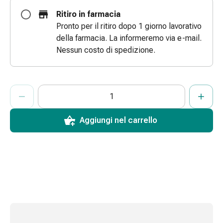
Bende
Ritiro in farmacia
elastiche
Pronto per il ritiro dopo 1 giorno lavorativo
Compresse
della farmacia. La informeremo via e-mail.
Medicazioni
Nessun costo di spedizione.
per
le
dita
ProductDetailPage.Aria.AddToCartQuantityControlInst
Indicare il numero di unità di questo articolo da aggiungere al c
Ha raggiunto la quantità massima ordinabile per questo articol
Al momento non abbiamo altre unità di questo articolo in mag
Bende
di
fissaggio
Aggiungi nel carrello
Garza
Bendaggi
compressivi
Medicazioni
Bende,
nastri
e
accessori