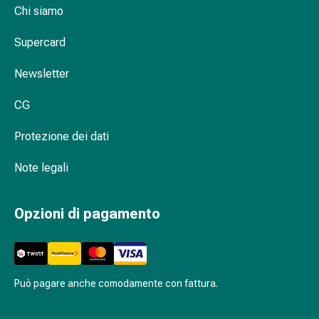
Chi siamo
Orecchie
e
Supercard
occhi
Disturbi
Newsletter
dell'orecchio
Cura
CG
delle
orecchie
Protezione dei dati
Gocce
oculari
Note legali
Infiammazione
degli
Opzioni di pagamento
occhi
Bende
per
gli
Può pagare anche comodamente con fattura.
occhi
Igiene