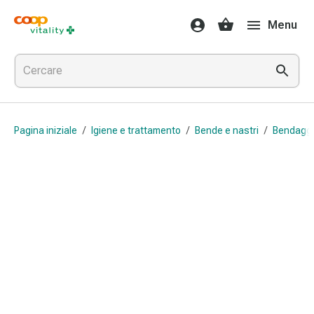
Farmaci
Menu
e
salute
Influenza
e
raffreddore
Pastiglie
Pagina iniziale
/
Igiene e trattamento
/
Bende e nastri
/
Bendaggi 
per
la
gola
Farmaci
per
l'influenza
e
il
raffreddore
Mal
di