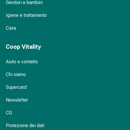
Genitori e bambini
Disturbi
del
Igiene e trattamento
nervo
cardiaco
Casa
Disturbi
della
memoria
Coop Vitality
e
della
Aiuto e contatto
concentrazione
Allergie
Chi siamo
e
febbre
Supercard
da
Newsletter
fieno
Antiallergico
CG
La
pelle
Protezione dei dati
Naso