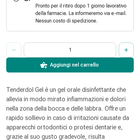
Pronto per il ritiro dopo 1 giorno lavorativo
Bende
della farmacia. La informeremo via e-mail.
elastiche
Nessun costo di spedizione.
Compresse
Medicazioni
per
le
ProductDetailPage.Aria.AddToCartQuantityControlInst
Indicare il numero di unità di questo articolo da aggiungere al c
Ha raggiunto la quantità massima ordinabile per questo articol
Al momento non abbiamo altre unità di questo articolo in mag
dita
Bende
Aggiungi nel carrello
di
fissaggio
Garza
Bendaggi
Tenderdol Gel è un gel orale disinfettante che
compressivi
allevia in modo mirato infiammazioni e dolori
Medicazioni
nella zona della bocca e delle labbra. Offre un
Bende,
rapido sollievo in caso di irritazioni causate da
nastri
e
apparecchi ortodontici o protesi dentarie e,
accessori
grazie al suo gusto gradevole, risulta