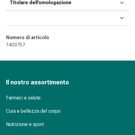
oculare
Titolare dell’omologazione
Cuore
e
circolazione
Terapia
cardiaca
Numero di articolo
Calze
1403757
a
compressione
Disturbi
circolatori
Cessazione
Il nostro assortimento
del
fumo
Farmaci e salute
Disturbi
venosi
Cura e bellezza del corpo
Coagulazione
del
Nutrizione e sport
sangue