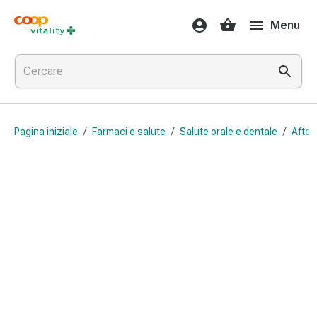
Farmaci
Menu
e
salute
Influenza
e
raffreddore
Pastiglie
Pagina iniziale
/
Farmaci e salute
/
Salute orale e dentale
/
Afte 
per
la
gola
Farmaci
per
l'influenza
e
il
raffreddore
Mal
di