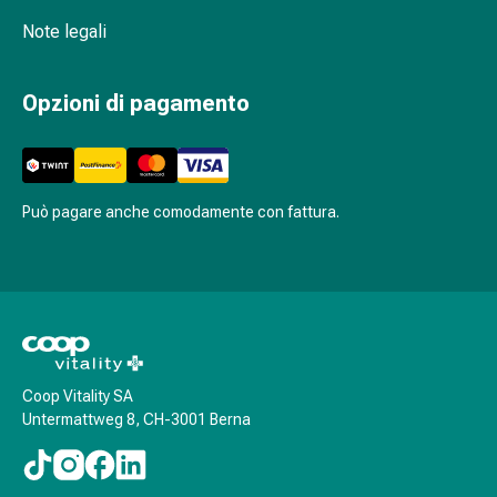
Gastrointestinale
Note legali
Diarrea
Emorroidi
Opzioni di pagamento
Bruciore
di
stomaco
Nausea
e
Può pagare anche comodamente con fattura.
vomito
Digestione,
gonfiore
e
crampi
Costipazione
Trattamento
Coop Vitality SA
medico
Untermattweg 8, CH-3001 Berna
della
pelle