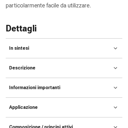
Medicazioni
particolarmente facile da utilizzare.
e
reti
tubolari
Dettagli
Materiali
di
medicazione
In sintesi
Ustioni
e
scottature
Descrizione
Kit
per
il
Informazioni importanti
cambio
della
medicazione
Applicazione
Medicazioni
adesive
Trattamento
Composizione / principi attivi