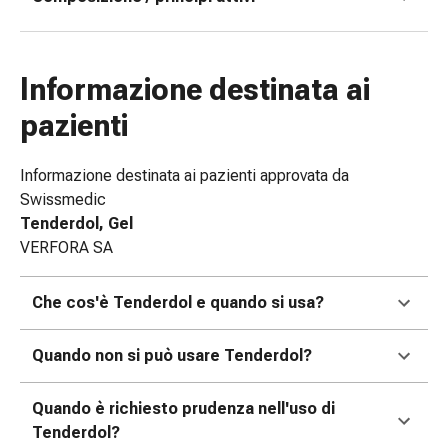
delle
ferite
Spray
Informazione destinata ai
per
ferite
pazienti
Strisce
e
Informazione destinata ai pazienti approvata da
adesivi
Swissmedic
per
Tenderdol, Gel
la
VERFORA SA
chiusura
delle
ferite
Che cos'è Tenderdol e quando si usa?
Unguento
per
Quando non si può usare Tenderdol?
il
tiraggio
Quando è richiesto prudenza nell'uso di
Tamponi
Tenderdol?
medicali