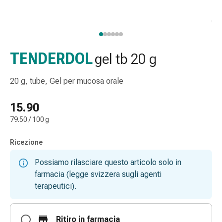
gola
Tosse
e
bronchite
Inalatori
TENDERDOL
gel tb 20 g
e
accessori
20 g, tube, Gel per mucosa orale
Detergente
per
15.90
il
79.50 / 100 g
naso
Tessuti
Ricezione
Raffreddore
Cura
Possiamo rilasciare questo articolo solo in
delle
farmacia (legge svizzera sugli agenti
ferite
terapeutici).
e
delle
ustioni
Ritiro in farmacia