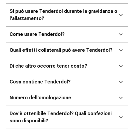
Orecchie
Si può usare Tenderdol durante la gravidanza o
e
l'allattamento?
occhi
Disturbi
Come usare Tenderdol?
dell'orecchio
Cura
delle
Quali effetti collaterali può avere Tenderdol?
orecchie
Gocce
Di che altro occorre tener conto?
oculari
Infiammazione
Cosa contiene Tenderdol?
degli
occhi
Numero dell'omologazione
Bende
per
gli
Dov'è ottenibile Tenderdol? Quali confezioni
occhi
sono disponibili?
Igiene