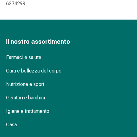
6274299
Orecchie
e
occhi
Disturbi
dell'orecchio
Il nostro assortimento
Cura
delle
orecchie
Farmaci e salute
Gocce
Cura e bellezza del corpo
oculari
Infiammazione
Nutrizione e sport
degli
occhi
Genitori e bambini
Bende
per
Igiene e trattamento
gli
occhi
Casa
Igiene