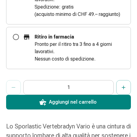
Bende
Spedizione: gratis
elastiche
(acquisto minimo di CHF 49.– raggiunto)
Compresse
Medicazioni
per
Ritiro in farmacia
le
Pronto per il ritiro tra 3 fino a 4 giorni
dita
lavorativi.
Bende
Nessun costo di spedizione.
di
fissaggio
Garza
ProductDetailPage.Aria.AddToCartQuantityControlInst
Indicare il numero di unità di questo articolo da aggiungere al c
Ha raggiunto la quantità massima ordinabile per questo articol
Al momento non abbiamo altre unità di questo articolo in mag
Bendaggi
compressivi
Medicazioni
Aggiungi nel carrello
Bende,
nastri
e
Lo Sporlastic Vertebradyn Vario è una cintura di
accessori
supporto lombare di alta qualità per sostenere i