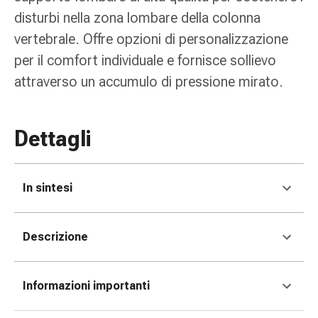
Medicazioni
disturbi nella zona lombare della colonna
e
reti
vertebrale. Offre opzioni di personalizzazione
tubolari
per il comfort individuale e fornisce sollievo
Materiali
attraverso un accumulo di pressione mirato.
di
medicazione
Ustioni
Dettagli
e
scottature
Kit
In sintesi
per
il
cambio
Descrizione
della
medicazione
Medicazioni
Informazioni importanti
adesive
Trattamento