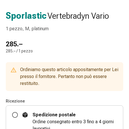
gola
Tosse
Sporlastic
Vertebradyn Vario
e
bronchite
1 pezzo, M, platinum
Inalatori
e
285.–
accessori
285.– / 1 pezzo
Detergente
per
il
Ordiniamo questo articolo appositamente per Lei
naso
presso il fornitore. Pertanto non può essere
Tessuti
restituito.
Raffreddore
Cura
delle
Ricezione
ferite
e
Spedizione postale
delle
Ordine consegnato entro 3 fino a 4 giorni
ustioni
lavorativi.