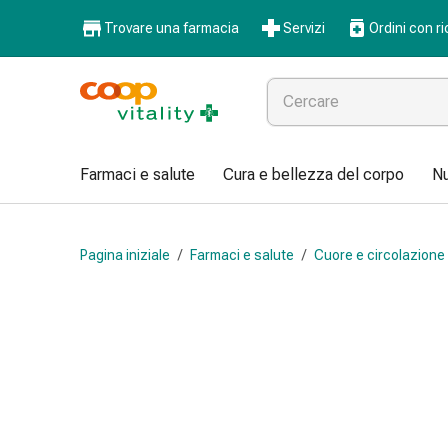
Farmaci
Trovare una farmacia
Servizi
Ordini con ri
e
salute
Influenza
e
raffreddore
Pastiglie
Farmaci e salute
Cura e bellezza del corpo
Nu
per
la
gola
Pagina iniziale
/
Farmaci e salute
/
Cuore e circolazione
Farmaci
per
l'influenza
e
il
raffreddore
Mal
di