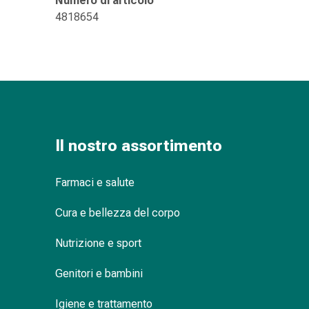
Numero di articolo
delle
4818654
ferite
Spray
per
ferite
Strisce
e
adesivi
per
Il nostro assortimento
la
chiusura
Farmaci e salute
delle
ferite
Cura e bellezza del corpo
Unguento
per
Nutrizione e sport
il
tiraggio
Genitori e bambini
Tamponi
Igiene e trattamento
medicali