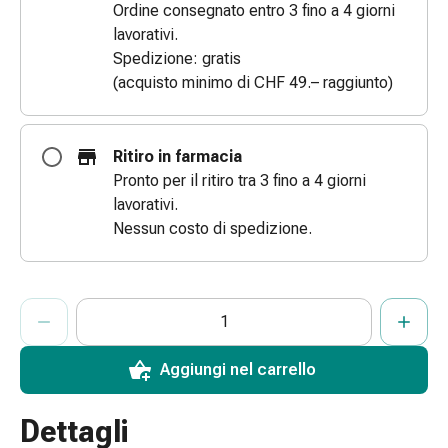
Ordine consegnato entro 3 fino a 4 giorni
Bende
lavorativi.
elastiche
Spedizione: gratis
Compresse
(acquisto minimo di CHF 49.– raggiunto)
Medicazioni
per
le
Ritiro in farmacia
dita
Pronto per il ritiro tra 3 fino a 4 giorni
Bende
lavorativi.
di
Nessun costo di spedizione.
fissaggio
Garza
Bendaggi
ProductDetailPage.Aria.AddToCartQuantityControlInst
Indicare il numero di unità di questo articolo da aggiungere al c
Ha raggiunto la quantità massima ordinabile per questo articol
Al momento non abbiamo altre unità di questo articolo in mag
compressivi
Medicazioni
Bende,
Aggiungi nel carrello
nastri
e
Dettagli
accessori