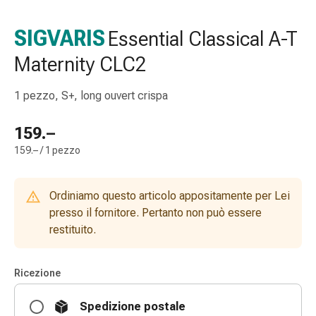
gola
Tosse
SIGVARIS
Essential Classical A-T
e
Maternity CLC2
bronchite
Inalatori
e
1 pezzo, S+, long ouvert crispa
accessori
Detergente
159.–
per
159.– / 1 pezzo
il
naso
Tessuti
Ordiniamo questo articolo appositamente per Lei
Raffreddore
presso il fornitore. Pertanto non può essere
Cura
restituito.
delle
ferite
Ricezione
e
delle
Spedizione postale
ustioni