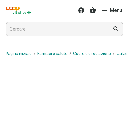
Farmaci
Menu
e
salute
Influenza
e
raffreddore
Pastiglie
Pagina iniziale
/
Farmaci e salute
/
Cuore e circolazione
/
Calze 
per
la
gola
Farmaci
per
l'influenza
e
il
raffreddore
Mal
di