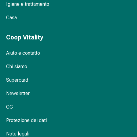
Igiene e trattamento
Orecchie
e
Casa
occhi
Disturbi
dell'orecchio
Coop Vitality
Cura
delle
Aiuto e contatto
orecchie
Gocce
Chi siamo
oculari
Infiammazione
Supercard
degli
Newsletter
occhi
Bende
CG
per
gli
Protezione dei dati
occhi
Igiene
Note legali