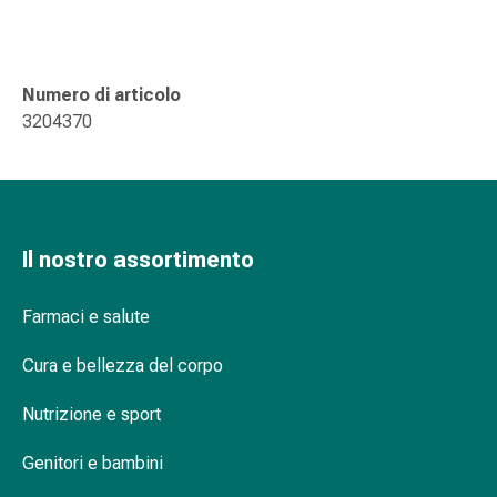
delle
ferite
Spray
per
Numero di articolo
ferite
3204370
Strisce
e
adesivi
per
la
Il nostro assortimento
chiusura
delle
Farmaci e salute
ferite
Unguento
Cura e bellezza del corpo
per
il
Nutrizione e sport
tiraggio
Genitori e bambini
Tamponi
medicali