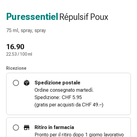
gola
Tosse
Puressentiel
Répulsif Poux
e
bronchite
75 ml, spray, spray
Inalatori
e
16.90
accessori
22.53 / 100 ml
Detergente
per
Ricezione
il
naso
Spedizione postale
Tessuti
Ordine consegnato martedì.
Raffreddore
Spedizione: CHF 5.95
Cura
(gratis per acquisti da CHF 49.–)
delle
ferite
e
Ritiro in farmacia
delle
Pronto per il ritiro dopo 1 giorno lavorativo
ustioni