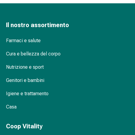
Orecchie
e
occhi
Il nostro assortimento
Disturbi
dell'orecchio
Farmaci e salute
Cura
delle
Cura e bellezza del corpo
orecchie
Gocce
Nutrizione e sport
oculari
Infiammazione
Genitori e bambini
degli
occhi
Igiene e trattamento
Bende
Casa
per
gli
occhi
Coop Vitality
Igiene