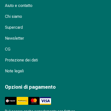
oculare
Aiuto e contatto
Cuore
e
Chi siamo
circolazione
Terapia
Supercard
cardiaca
Calze
Newsletter
a
compressione
CG
Disturbi
Protezione dei dati
circolatori
Cessazione
Note legali
del
fumo
Disturbi
Opzioni di pagamento
venosi
Coagulazione
del
sangue