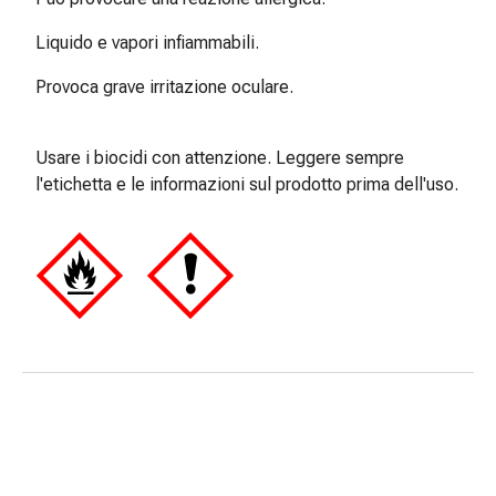
Medicazioni
e
Liquido e vapori infiammabili.
reti
tubolari
Provoca grave irritazione oculare.
Materiali
di
Usare i biocidi con attenzione. Leggere sempre
medicazione
l'etichetta e le informazioni sul prodotto prima dell'uso.
Ustioni
e
scottature
Kit
per
il
cambio
della
medicazione
Medicazioni
adesive
Trattamento