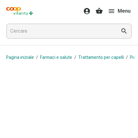
Farmaci
Menu
e
salute
Influenza
e
raffreddore
Pastiglie
Pagina iniziale
/
Farmaci e salute
/
Trattamento per capelli
/
Pid
per
la
gola
Farmaci
per
l'influenza
e
il
raffreddore
Mal
di