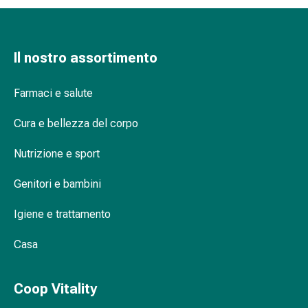
oculare
Cuore
e
circolazione
Il nostro assortimento
Terapia
cardiaca
Farmaci e salute
Calze
a
Cura e bellezza del corpo
compressione
Disturbi
Nutrizione e sport
circolatori
Cessazione
Genitori e bambini
del
Igiene e trattamento
fumo
Disturbi
Casa
venosi
Coagulazione
del
Coop Vitality
sangue