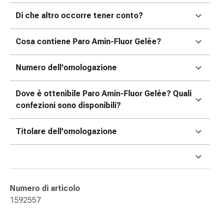
Orecchie
Di che altro occorre tener conto?
e
occhi
Cosa contiene Paro Amin-Fluor Gelée?
Disturbi
dell'orecchio
Numero dell'omologazione
Cura
delle
orecchie
Dove è ottenibile Paro Amin-Fluor Gelée? Quali
Gocce
confezioni sono disponibili?
oculari
Infiammazione
Titolare dell'omologazione
degli
occhi
Bende
per
gli
Numero di articolo
occhi
1592557
Igiene