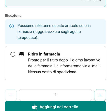
Bende
elastiche
Ricezione
Compresse
Medicazioni
Possiamo rilasciare questo articolo solo in
per
farmacia (legge svizzera sugli agenti
le
terapeutici).
dita
Bende
di
Ritiro in farmacia
fissaggio
Pronto per il ritiro dopo 1 giorno lavorativo
Garza
della farmacia. La informeremo via e-mail.
Bendaggi
Nessun costo di spedizione.
compressivi
Medicazioni
Bende,
ProductDetailPage.Aria.AddToCartQuantityControlInst
Indicare il numero di unità di questo articolo da aggiungere al c
Ha raggiunto la quantità massima ordinabile per questo articol
Al momento non abbiamo altre unità di questo articolo in mag
nastri
e
accessori
Aggiungi nel carrello