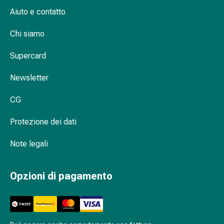
Disturbi
Aiuto e contatto
del
nervo
Chi siamo
cardiaco
Disturbi
Supercard
della
memoria
Newsletter
e
CG
della
concentrazione
Protezione dei dati
Allergie
e
Note legali
febbre
da
fieno
Opzioni di pagamento
Antiallergico
La
pelle
Naso