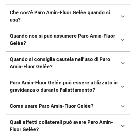
delle
ferite
Che cos'è Paro Amin-Fluor Gelée quando si
Spray
usa?
per
ferite
Quando non si può assumere Paro Amin-Fluor
Strisce
Gelée?
e
adesivi
Quando si consiglia cautela nell'uso di Paro
per
Amin-Fluor Gelée?
la
chiusura
Paro Amin-Fluor Gelée può essere utilizzato in
delle
gravidanza o durante l'allattamento?
ferite
Unguento
per
Come usare Paro Amin-Fluor Gelée?
il
tiraggio
Quali effetti collaterali può avere Paro Amin-
Tamponi
Fluor Gelée?
medicali