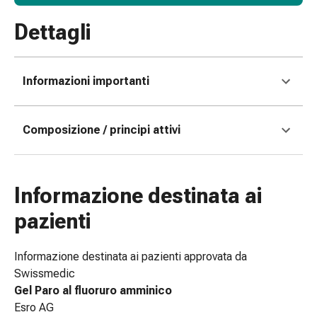
Medicazioni
e
Dettagli
reti
tubolari
Materiali
Informazioni importanti
di
medicazione
Ustioni
Composizione / principi attivi
e
scottature
Kit
per
Informazione destinata ai
il
pazienti
cambio
della
Informazione destinata ai pazienti approvata da
medicazione
Swissmedic
Medicazioni
Gel Paro al fluoruro amminico
adesive
Esro AG
Trattamento