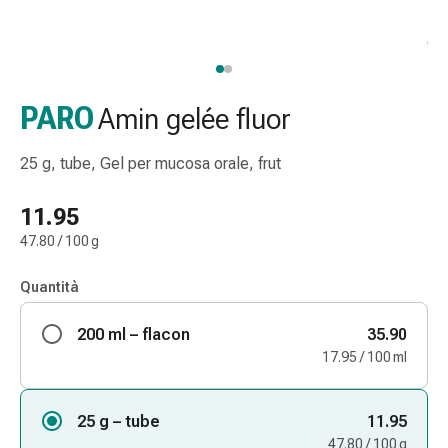
gola
Tosse
e
bronchite
Inalatori
PARO
Amin gelée fluor
e
accessori
25 g, tube, Gel per mucosa orale, frut
Detergente
per
11.95
il
47.80 / 100 g
naso
Tessuti
Quantità
Raffreddore
Cura
200 ml – flacon
35.90
delle
17.95 / 100 ml
ferite
e
delle
25 g – tube
11.95
ustioni
47.80 / 100 g