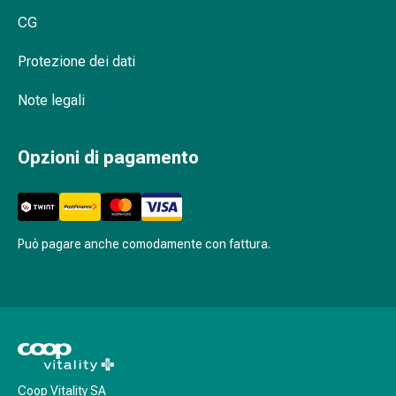
cardiaco
CG
Disturbi
della
Protezione dei dati
memoria
e
Note legali
della
concentrazione
Opzioni di pagamento
Allergie
e
febbre
da
fieno
Può pagare anche comodamente con fattura.
Antiallergico
La
pelle
Naso
Gastrointestinale
Diarrea
Emorroidi
Coop Vitality SA