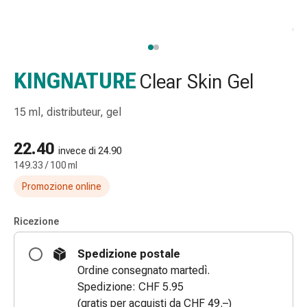
gola
Tosse
e
bronchite
Inalatori
KINGNATURE
Clear Skin Gel
e
accessori
15 ml, distributeur, gel
Detergente
per
22.40
invece di 24.90
il
149.33 / 100 ml
naso
Promozione online
Tessuti
Raffreddore
Cura
Ricezione
delle
ferite
Spedizione postale
e
Ordine consegnato martedì.
delle
Spedizione: CHF 5.95
ustioni
(gratis per acquisti da CHF 49.–)