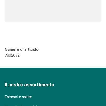
Orecchie
e
occhi
Disturbi
dell'orecchio
Cura
delle
orecchie
Numero di articolo
Gocce
7802672
oculari
Infiammazione
degli
occhi
Bende
per
Il nostro assortimento
gli
occhi
Farmaci e salute
Igiene