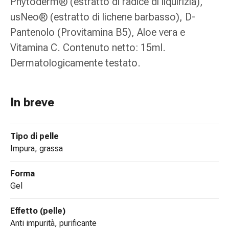
Phytoderm® (estratto di radice di liquirizia),
Medicazioni
e
usNeo® (estratto di lichene barbasso), D-
reti
Pantenolo (Provitamina B5), Aloe vera e
tubolari
Vitamina C. Contenuto netto: 15ml.
Materiali
Dermatologicamente testato.
di
medicazione
Ustioni
e
In breve
scottature
Kit
Tipo di pelle
per
impura, grassa
il
cambio
della
Forma
medicazione
gel
Medicazioni
adesive
Effetto (pelle)
Trattamento
anti impurità, purificante