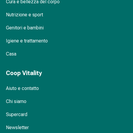
oculare
Cura e bellezza del corpo
Cuore
Nutrizione e sport
e
circolazione
Genitori e bambini
Terapia
cardiaca
Igiene e trattamento
Calze
a
Casa
compressione
Disturbi
circolatori
Coop Vitality
Cessazione
del
Aiuto e contatto
fumo
Disturbi
Chi siamo
venosi
Supercard
Disturbi
del
Newsletter
nervo