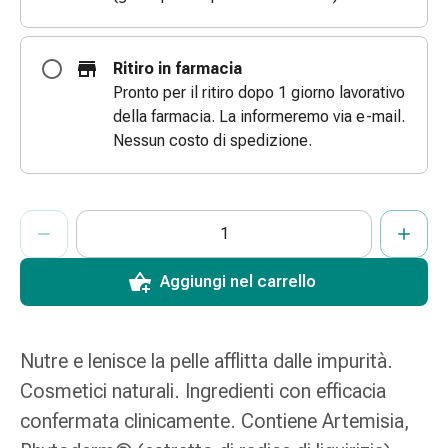
Bende
elastiche
Compresse
Ritiro in farmacia
Medicazioni
Pronto per il ritiro dopo 1 giorno lavorativo
per
della farmacia. La informeremo via e-mail.
le
Nessun costo di spedizione.
dita
Bende
di
ProductDetailPage.Aria.AddToCartQuantityControlInst
Indicare il numero di unità di questo articolo da aggiungere al c
Ha raggiunto la quantità massima ordinabile per questo articol
Al momento non abbiamo altre unità di questo articolo in mag
fissaggio
Garza
Aggiungi nel carrello
Bendaggi
compressivi
Medicazioni
Bende,
Nutre e lenisce la pelle afflitta dalle impurità.
nastri
Cosmetici naturali. Ingredienti con efficacia
e
confermata clinicamente. Contiene Artemisia,
accessori