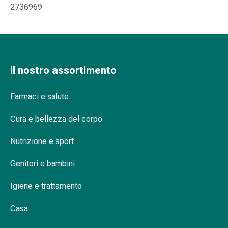
delle
2736969
ferite
Spray
per
ferite
Strisce
Il nostro assortimento
e
adesivi
Farmaci e salute
per
la
Cura e bellezza del corpo
chiusura
delle
Nutrizione e sport
ferite
Genitori e bambini
Unguento
per
Igiene e trattamento
il
tiraggio
Casa
Tamponi
medicali