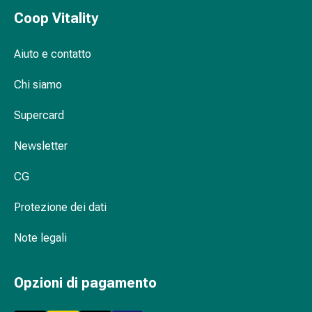
Orecchie
Coop Vitality
e
occhi
Aiuto e contatto
Disturbi
dell'orecchio
Chi siamo
Cura
delle
Supercard
orecchie
Newsletter
Gocce
oculari
CG
Infiammazione
degli
Protezione dei dati
occhi
Bende
Note legali
per
gli
occhi
Opzioni di pagamento
Igiene