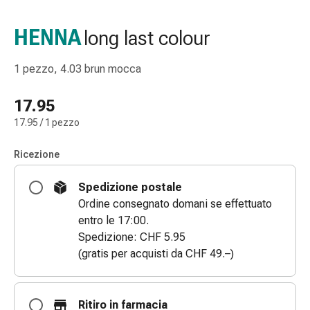
gola
Tosse
HENNA
long last colour
e
bronchite
1 pezzo, 4.03 brun mocca
Inalatori
e
17.95
accessori
17.95 / 1 pezzo
Detergente
per
Ricezione
il
naso
Spedizione postale
Tessuti
Ordine consegnato domani se effettuato
Raffreddore
entro le 17:00.
Cura
Spedizione: CHF 5.95
delle
(gratis per acquisti da CHF 49.–)
ferite
e
delle
Ritiro in farmacia
ustioni