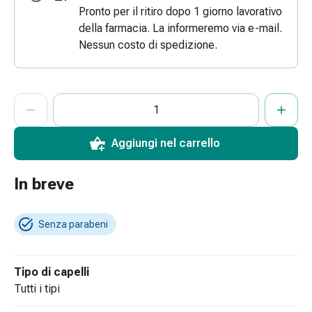
Pronto per il ritiro dopo 1 giorno lavorativo
Bende
della farmacia. La informeremo via e-mail.
elastiche
Nessun costo di spedizione.
Compresse
Medicazioni
per
ProductDetailPage.Aria.AddToCartQuantityControlInst
le
Indicare il numero di unità di questo articolo da aggiungere al c
Ha raggiunto la quantità massima ordinabile per questo articol
Al momento non abbiamo altre unità di questo articolo in mag
dita
Bende
Aggiungi nel carrello
di
fissaggio
Garza
In breve
Bendaggi
compressivi
Senza parabeni
Medicazioni
Bende,
nastri
Tipo di capelli
e
tutti i tipi
accessori