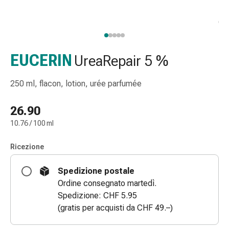
gola
Tosse
e
bronchite
Inalatori
EUCERIN
UreaRepair 5 %
e
accessori
250 ml, flacon, lotion, urée parfumée
Detergente
per
26.90
il
10.76 / 100 ml
naso
Tessuti
Ricezione
Raffreddore
Cura
Spedizione postale
delle
Ordine consegnato martedì.
ferite
Spedizione: CHF 5.95
e
(gratis per acquisti da CHF 49.–)
delle
ustioni