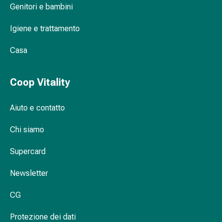
Genitori e bambini
Orecchie
e
Igiene e trattamento
occhi
Disturbi
Casa
dell'orecchio
Cura
delle
Coop Vitality
orecchie
Gocce
Aiuto e contatto
oculari
Infiammazione
Chi siamo
degli
Supercard
occhi
Bende
Newsletter
per
gli
CG
occhi
Igiene
Protezione dei dati