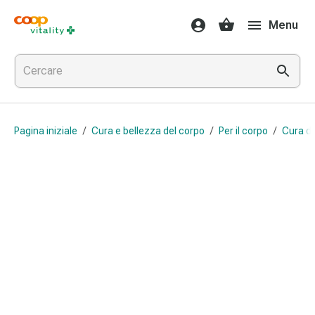
Farmaci
Menu
e
salute
Influenza
e
raffreddore
Pastiglie
Pagina iniziale
/
Cura e bellezza del corpo
/
Per il corpo
/
Cura de
per
la
gola
Farmaci
per
l'influenza
e
il
raffreddore
Mal
di