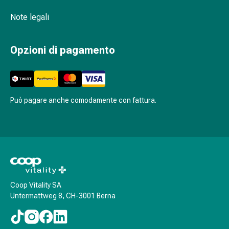
oculare
Cuore
Note legali
e
circolazione
Opzioni di pagamento
Terapia
cardiaca
Calze
a
compressione
Può pagare anche comodamente con fattura.
Disturbi
circolatori
Cessazione
del
fumo
Disturbi
venosi
Coop Vitality SA
Untermattweg 8, CH-3001 Berna
Coagulazione
del
sangue